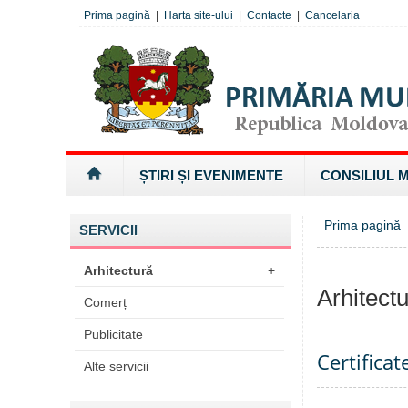
Prima pagină
|
Harta site-ului
|
Contacte
|
Cancelaria
ȘTIRI ȘI EVENIMENTE
CONSILIUL 
Prima pagină
»
SERVICII
Arhitectură
+
Arhitect
Comerț
Publicitate
Certificat
Alte servicii