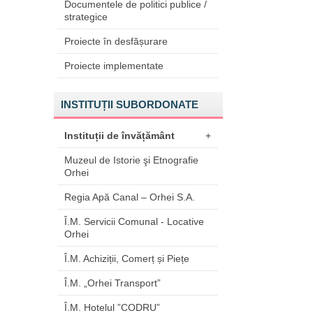
Documentele de politici publice /
strategice
Proiecte în desfășurare
Proiecte implementate
INSTITUȚII SUBORDONATE
Instituții de învățământ
+
Muzeul de Istorie şi Etnografie
Orhei
Regia Apă Canal – Orhei S.A.
Î.M. Servicii Comunal - Locative
Orhei
Î.M. Achiziții, Comerț și Piețe
Î.M. „Orhei Transport”
Î.M. Hotelul ”CODRU”