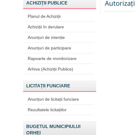
Autorizați
ACHIZIȚII PUBLICE
Planul de Achiziții
Achiziții în derulare
Anunțuri de intenție
Anunțuri de participare
Rapoarte de monitorizare
Arhiva (Achiziții Publice)
LICITAȚII FUNCIARE
Anunțuri de licitații funciare
Rezultatele licitațiilor
BUGETUL MUNICIPIULUI
ORHEI