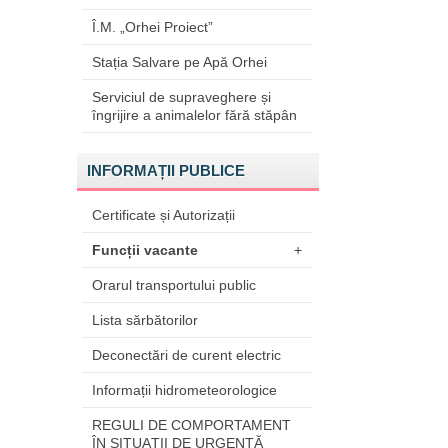
Î.M. „Orhei Proiect”
Stația Salvare pe Apă Orhei
Serviciul de supraveghere și
îngrijire a animalelor fără stăpân
INFORMAȚII PUBLICE
Certificate și Autorizații
Funcții vacante
+
Orarul transportului public
Lista sărbătorilor
Deconectări de curent electric
Informații hidrometeorologice
REGULI DE COMPORTAMENT
ÎN SITUAŢII DE URGENŢĂ