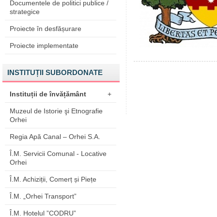
Documentele de politici publice /
strategice
Proiecte în desfășurare
Proiecte implementate
INSTITUȚII SUBORDONATE
Instituții de învățământ
+
Muzeul de Istorie şi Etnografie
Orhei
Regia Apă Canal – Orhei S.A.
Î.M. Servicii Comunal - Locative
Orhei
Î.M. Achiziții, Comerț și Piețe
Î.M. „Orhei Transport”
Î.M. Hotelul ”CODRU”