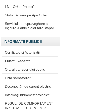
Î.M. „Orhei Proiect”
Stația Salvare pe Apă Orhei
Serviciul de supraveghere și
îngrijire a animalelor fără stăpân
INFORMAȚII PUBLICE
Certificate și Autorizații
Funcții vacante
+
Orarul transportului public
Lista sărbătorilor
Deconectări de curent electric
Informații hidrometeorologice
REGULI DE COMPORTAMENT
ÎN SITUAŢII DE URGENŢĂ