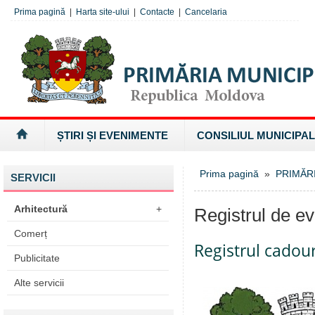
Prima pagină
|
Harta site-ului
|
Contacte
|
Cancelaria
ȘTIRI ȘI EVENIMENTE
CONSILIUL MUNICIPAL
Prima pagină
»
PRIMĂR
SERVICII
Arhitectură
+
Registrul de ev
Comerț
Registrul cadour
Publicitate
Alte servicii