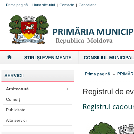
Prima pagină
|
Harta site-ului
|
Contacte
|
Cancelaria
ȘTIRI ȘI EVENIMENTE
CONSILIUL MUNICIPAL
Prima pagină
»
PRIMĂR
SERVICII
Arhitectură
+
Registrul de ev
Comerț
Registrul cadour
Publicitate
Alte servicii