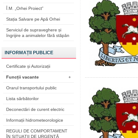
Î.M. „Orhei Proiect”
Stația Salvare pe Apă Orhei
Serviciul de supraveghere și
îngrijire a animalelor fără stăpân
INFORMAȚII PUBLICE
Certificate și Autorizații
Funcții vacante
+
Orarul transportului public
Lista sărbătorilor
Deconectări de curent electric
Informații hidrometeorologice
REGULI DE COMPORTAMENT
ÎN SITUAŢII DE URGENŢĂ