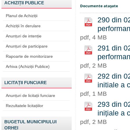
ACHIZIȚII PUBLICE
Documente ataşate
Planul de Achiziții
290 din 02
Achiziții în derulare
performant
Anunțuri de intenție
pdf, 4 MB
Anunțuri de participare
291 din 02
performant
Rapoarte de monitorizare
pdf, 2 MB
Arhiva (Achiziții Publice)
292 din 02
LICITAȚII FUNCIARE
initiale a 
pdf, 1 MB
Anunțuri de licitații funciare
293 din 02
Rezultatele licitațiilor
inițiale a 
pdf, 2 MB
BUGETUL MUNICIPIULUI
ORHEI