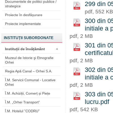
Documentele de politici publice /
299 din 0
strategice
pdf, 552 KB
Proiecte în desfășurare
300 din 05
Proiecte implementate
initiale a
pdf, 2 MB
INSTITUȚII SUBORDONATE
301 din 05
Instituții de învățământ
+
certificat
Muzeul de Istorie şi Etnografie
pdf, 2 MB
Orhei
302 din 05
Regia Apă Canal – Orhei S.A.
initiale a 
Î.M. Servicii Comunal - Locative
pdf, 2 MB
Orhei
303 din 05
Î.M. Achiziții, Comerț și Piețe
lucru.pdf
Î.M. „Orhei Transport”
pdf, 542 KB
Î.M. Hotelul ”CODRU”