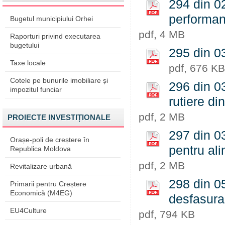
294 din 02
performan
Bugetul municipiului Orhei
pdf, 4 MB
Raporturi privind executarea
bugetului
295 din 0
Taxe locale
pdf, 676 KB
Cotele pe bunurile imobiliare și
296 din 03
impozitul funciar
rutiere di
pdf, 2 MB
PROIECTE INVESTIȚIONALE
297 din 0
Orașe-poli de creștere în
pentru al
Republica Moldova
pdf, 2 MB
Revitalizare urbană
298 din 05
Primarii pentru Creștere
Economică (M4EG)
desfasura
EU4Culture
pdf, 794 KB