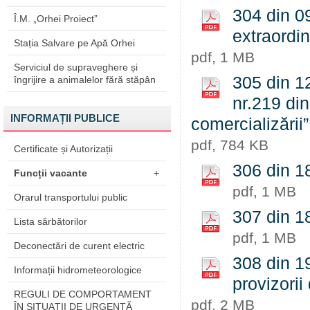
304 din 0
Î.M. „Orhei Proiect”
extraordin
Stația Salvare pe Apă Orhei
pdf, 1 MB
Serviciul de supraveghere și
305 din 12
îngrijire a animalelor fără stăpân
nr.219 din
INFORMAȚII PUBLICE
comercializării”
pdf, 784 KB
Certificate și Autorizații
306 din 18
Funcții vacante
+
pdf, 1 MB
Orarul transportului public
307 din 18
Lista sărbătorilor
pdf, 1 MB
Deconectări de curent electric
308 din 19
Informații hidrometeorologice
provizorii 
REGULI DE COMPORTAMENT
pdf, 2 MB
ÎN SITUAŢII DE URGENŢĂ