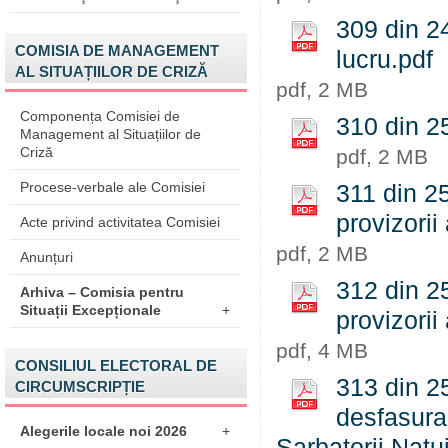
309 din 24
COMISIA DE MANAGEMENT
lucru.pdf
AL SITUAȚIILOR DE CRIZĂ
pdf, 2 MB
Componența Comisiei de
310 din 2
Management al Situațiilor de
Criză
pdf, 2 MB
Procese-verbale ale Comisiei
311 din 25
provizorii 
Acte privind activitatea Comisiei
pdf, 2 MB
Anunțuri
312 din 25
Arhiva – Comisia pentru
Situații Excepționale
+
provizorii 
pdf, 4 MB
CONSILIUL ELECTORAL DE
313 din 25
CIRCUMSCRIPȚIE
desfasurar
Alegerile locale noi 2026
+
Sarbatorii Natu