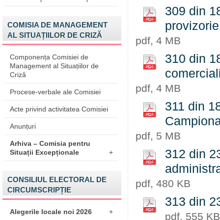
309 din 18
provizorie
COMISIA DE MANAGEMENT
AL SITUAȚIILOR DE CRIZĂ
pdf, 4 MB
310 din 1
Componența Comisiei de
Management al Situațiilor de
comerciali
Criză
pdf, 4 MB
Procese-verbale ale Comisiei
311 din 1
Acte privind activitatea Comisiei
Campionatu
Anunțuri
pdf, 5 MB
Arhiva – Comisia pentru
312 din 2
Situații Excepționale
+
administra
CONSILIUL ELECTORAL DE
pdf, 480 KB
CIRCUMSCRIPȚIE
313 din 23
Alegerile locale noi 2026
+
pdf, 555 KB