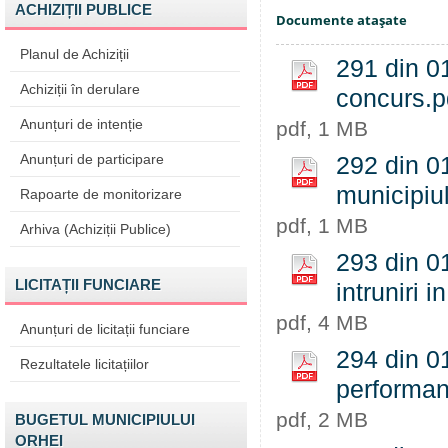
ACHIZIȚII PUBLICE
Documente ataşate
Planul de Achiziții
291 din 0
Achiziții în derulare
concurs.p
Anunțuri de intenție
pdf, 1 MB
Anunțuri de participare
292 din 01
municipiul
Rapoarte de monitorizare
pdf, 1 MB
Arhiva (Achiziții Publice)
293 din 0
LICITAȚII FUNCIARE
intruniri 
pdf, 4 MB
Anunțuri de licitații funciare
294 din 01
Rezultatele licitațiilor
performant
pdf, 2 MB
BUGETUL MUNICIPIULUI
ORHEI