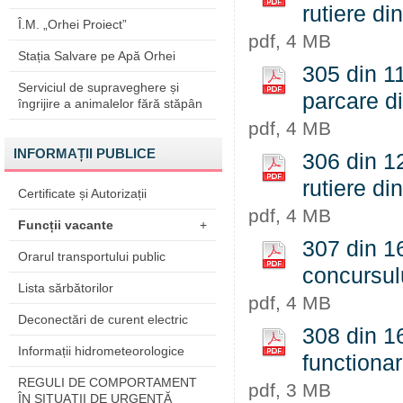
rutiere di
Î.M. „Orhei Proiect”
pdf, 4 MB
Stația Salvare pe Apă Orhei
305 din 11
Serviciul de supraveghere și
parcare di
îngrijire a animalelor fără stăpân
pdf, 4 MB
INFORMAȚII PUBLICE
306 din 12
rutiere di
Certificate și Autorizații
pdf, 4 MB
Funcții vacante
+
307 din 1
Orarul transportului public
concursul
Lista sărbătorilor
pdf, 4 MB
Deconectări de curent electric
308 din 16
Informații hidrometeorologice
functionar
REGULI DE COMPORTAMENT
pdf, 3 MB
ÎN SITUAŢII DE URGENŢĂ