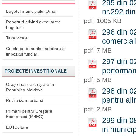
295 din 02
nr.292 di
Bugetul municipiului Orhei
pdf, 1005 KB
Raporturi privind executarea
bugetului
296 din 0
Taxe locale
comerciali
Cotele pe bunurile imobiliare și
pdf, 7 MB
impozitul funciar
297 din 02
performan
PROIECTE INVESTIȚIONALE
pdf, 5 MB
Orașe-poli de creștere în
298 din 0
Republica Moldova
pentru al
Revitalizare urbană
pdf, 2 MB
Primarii pentru Creștere
Economică (M4EG)
299 din 08
EU4Culture
in municip