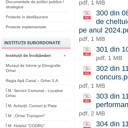
pdf, 1 MB
Documentele de politici publice /
strategice
300 din 0
Proiecte în desfășurare
de cheltui
Proiecte implementate
pe anul 2024.p
pdf, 1 MB
INSTITUȚII SUBORDONATE
301 din 10
Instituții de învățământ
+
pdf, 1 MB
Muzeul de Istorie şi Etnografie
302 din 1
Orhei
concurs.p
Regia Apă Canal – Orhei S.A.
pdf, 1 MB
Î.M. Servicii Comunal - Locative
303 din 11
Orhei
performant
Î.M. Achiziții, Comerț și Piețe
pdf, 2 MB
Î.M. „Orhei Transport”
304 din 11
Î.M. Hotelul ”CODRU”