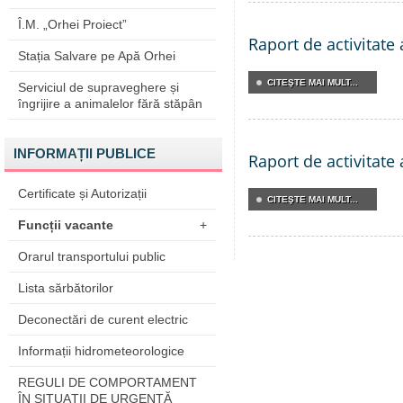
Î.M. „Orhei Proiect”
Raport de activitate
Stația Salvare pe Apă Orhei
CITEŞTE MAI MULT...
Serviciul de supraveghere și
îngrijire a animalelor fără stăpân
INFORMAȚII PUBLICE
Raport de activitate
Certificate și Autorizații
CITEŞTE MAI MULT...
Funcții vacante
+
Orarul transportului public
Lista sărbătorilor
Deconectări de curent electric
Informații hidrometeorologice
REGULI DE COMPORTAMENT
ÎN SITUAŢII DE URGENŢĂ