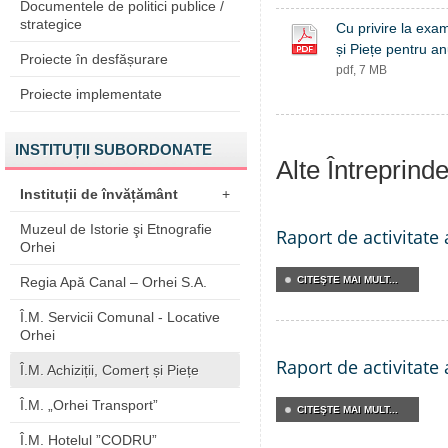
Documentele de politici publice /
strategice
Cu privire la exam
și Piețe pentru a
Proiecte în desfășurare
pdf, 7 MB
Proiecte implementate
INSTITUȚII SUBORDONATE
Alte Întreprind
Instituții de învățământ
+
Muzeul de Istorie şi Etnografie
Raport de activitate
Orhei
Regia Apă Canal – Orhei S.A.
CITEŞTE MAI MULT...
Î.M. Servicii Comunal - Locative
Orhei
Raport de activitate
Î.M. Achiziții, Comerț și Piețe
Î.M. „Orhei Transport”
CITEŞTE MAI MULT...
Î.M. Hotelul ”CODRU”