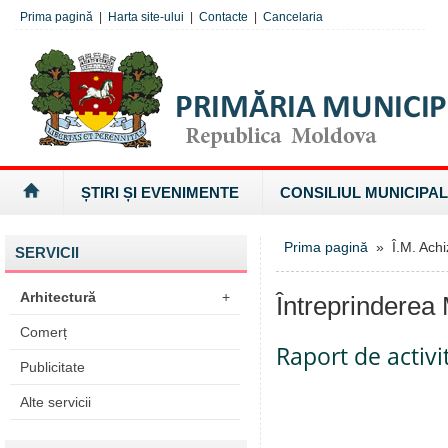
Prima pagină
|
Harta site-ului
|
Contacte
|
Cancelaria
ȘTIRI ȘI EVENIMENTE
CONSILIUL MUNICIPAL
Prima pagină
» Î.M. Achizi
SERVICII
Arhitectură
+
Întreprinderea 
Comerț
Raport de activi
Publicitate
Alte servicii