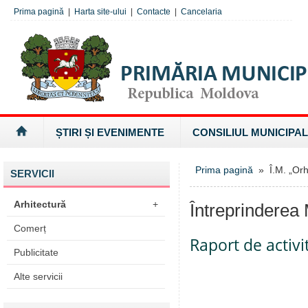
Prima pagină
|
Harta site-ului
|
Contacte
|
Cancelaria
ȘTIRI ȘI EVENIMENTE
CONSILIUL MUNICIPAL
Prima pagină
» Î.M. „Orh
SERVICII
Arhitectură
+
Întreprinderea 
Comerț
Raport de activi
Publicitate
Alte servicii