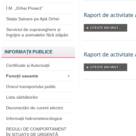
Î.M. „Orhei Proiect”
Raport de activitate
Stația Salvare pe Apă Orhei
CITEŞTE MAI MULT...
Serviciul de supraveghere și
îngrijire a animalelor fără stăpân
INFORMAȚII PUBLICE
Raport de activitate
Certificate și Autorizații
CITEŞTE MAI MULT...
Funcții vacante
+
Orarul transportului public
Lista sărbătorilor
Deconectări de curent electric
Informații hidrometeorologice
REGULI DE COMPORTAMENT
ÎN SITUAŢII DE URGENŢĂ