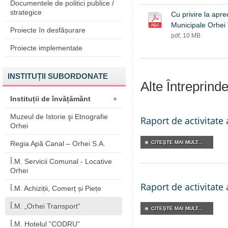
Documentele de politici publice /
strategice
Cu privire la aprec
Municipale Orhei 
Proiecte în desfășurare
pdf, 10 MB
Proiecte implementate
INSTITUȚII SUBORDONATE
Alte Întreprind
Instituții de învățământ
+
Muzeul de Istorie şi Etnografie
Raport de activitate
Orhei
Regia Apă Canal – Orhei S.A.
CITEŞTE MAI MULT...
Î.M. Servicii Comunal - Locative
Orhei
Raport de activitate
Î.M. Achiziții, Comerț și Piețe
Î.M. „Orhei Transport”
CITEŞTE MAI MULT...
Î.M. Hotelul ”CODRU”