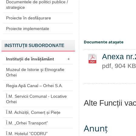
Documentele de politici publice /
strategice
Proiecte în desfășurare
Proiecte implementate
Documente ataşate
INSTITUȚII SUBORDONATE
Anexa nr.2
Instituții de învățământ
+
pdf, 904 KB
Muzeul de Istorie şi Etnografie
Orhei
Regia Apă Canal – Orhei S.A.
Î.M. Servicii Comunal - Locative
Alte Funcții va
Orhei
Î.M. Achiziții, Comerț și Piețe
Î.M. „Orhei Transport”
Anunț
Î.M. Hotelul ”CODRU”