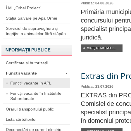
Publicat:
04.08.2026
Î.M. „Orhei Proiect”
Primăria municipi
Stația Salvare pe Apă Orhei
concursului pentr
specialist principa
Serviciul de supraveghere și
îngrijire a animalelor fără stăpân
juridică.
CITEŞTE MAI MULT...
INFORMAȚII PUBLICE
Certificate și Autorizații
Extras din Pr
Funcții vacante
-
Funcții vacante în APL
Publicat:
23.07.2026
Funcții vacante în Instituțiile
EXTRAS din PROC
Subordonate
Comisiei de concu
Orarul transportului public
specialist princip
Lista sărbătorilor
în domeniul protecț
Deconectări de curent electric