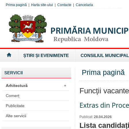
Prima pagină
|
Harta site-ului
|
Contacte
|
Cancelaria
ȘTIRI ȘI EVENIMENTE
CONSILIUL MUNICIPAL
Prima pagină
SERVICII
Arhitectură
+
Funcții vacant
Comerț
Extras din Proc
Publicitate
Alte servicii
Publicat:
28.04.2026
Lista candidaț