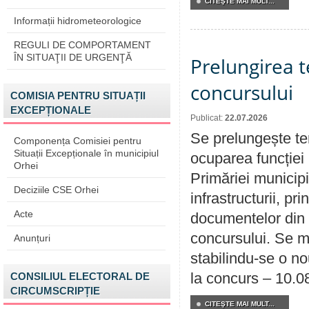
CITEŞTE MAI MULT...
Informații hidrometeorologice
REGULI DE COMPORTAMENT
ÎN SITUAŢII DE URGENŢĂ
Prelungirea 
concursului
COMISIA PENTRU SITUAȚII
EXCEPȚIONALE
Publicat:
22.07.2026
Se prelungește te
Componența Comisiei pentru
Situații Excepționale în municipiul
ocuparea funcției 
Orhei
Primăriei municipi
Deciziile CSE Orhei
infrastructurii, p
Acte
documentelor din i
concursului. Se m
Anunțuri
stabilindu-se o n
la concurs – 10.0
CONSILIUL ELECTORAL DE
CIRCUMSCRIPȚIE
CITEŞTE MAI MULT...