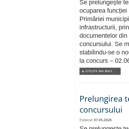
Se prelungește te
ocuparea funcției 
Primăriei municipi
infrastructurii, p
documentelor din i
concursului. Se m
stabilindu-se o n
la concurs – 02.0
CITEŞTE MAI MULT...
Prelungirea 
concursului
Publicat:
07.05.2026
Se prelungește te