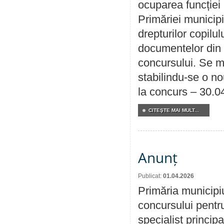
ocuparea funcției 
Primăriei municipi
drepturilor copilu
documentelor din i
concursului. Se m
stabilindu-se o n
la concurs – 30.0
CITEŞTE MAI MULT...
Anunț
Publicat:
01.04.2026
Primăria municipi
concursului pentr
specialist principa