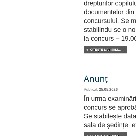
drepturilor copilu
documentelor din i
concursului. Se m
stabilindu-se o n
la concurs – 19.0
CITEŞTE MAI MULT...
Anunț
Publicat:
25.05.2026
În urma examinării
concurs se aprobă
Se stabilește data
sala de ședințe, et