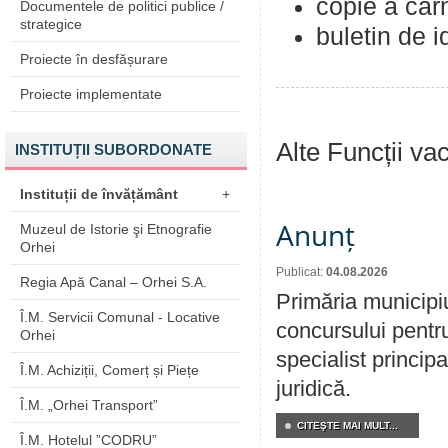
copie a car
Documentele de politici publice /
strategice
buletin de i
Proiecte în desfășurare
Proiecte implementate
Alte Funcții va
INSTITUȚII SUBORDONATE
Instituții de învățământ
+
Anunț
Muzeul de Istorie şi Etnografie
Orhei
Publicat:
04.08.2026
Regia Apă Canal – Orhei S.A.
Primăria municipi
Î.M. Servicii Comunal - Locative
concursului pentr
Orhei
specialist principa
Î.M. Achiziții, Comerț și Piețe
juridică.
Î.M. „Orhei Transport”
CITEŞTE MAI MULT...
Î.M. Hotelul ”CODRU”