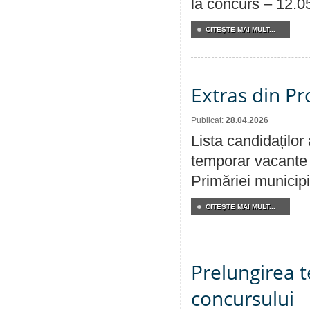
la concurs – 12.0
CITEŞTE MAI MULT...
Extras din Pr
Publicat:
28.04.2026
Lista candidaților
temporar vacante d
Primăriei municipi
CITEŞTE MAI MULT...
Prelungirea 
concursului