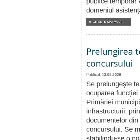
publice temporar v
domeniul asistență
CITEŞTE MAI MULT...
Prelungirea 
concursului
Publicat:
13.05.2026
Se prelungește te
ocuparea funcției 
Primăriei municipi
infrastructurii, p
documentelor din i
concursului. Se m
stabilindu-se o n