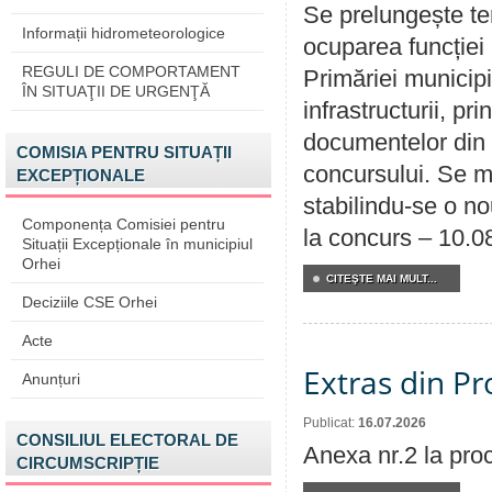
Se prelungește te
Informații hidrometeorologice
ocuparea funcției 
REGULI DE COMPORTAMENT
Primăriei municipi
ÎN SITUAŢII DE URGENŢĂ
infrastructurii, p
documentelor din i
COMISIA PENTRU SITUAȚII
concursului. Se m
EXCEPȚIONALE
stabilindu-se o n
Componența Comisiei pentru
la concurs – 10.0
Situații Excepționale în municipiul
Orhei
CITEŞTE MAI MULT...
Deciziile CSE Orhei
Acte
Extras din Pr
Anunțuri
Publicat:
16.07.2026
CONSILIUL ELECTORAL DE
Anexa nr.2 la pro
CIRCUMSCRIPȚIE