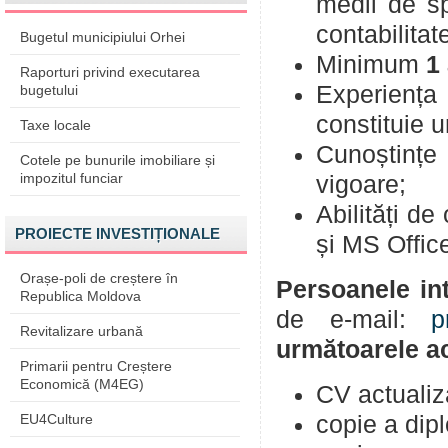
medii de sp
contabilitat
Bugetul municipiului Orhei
Minimum
1
Raporturi privind executarea
Experiența 
bugetului
constituie u
Taxe locale
Cunoștințe 
Cotele pe bunurile imobiliare și
impozitul funciar
vigoare;
Abilități de
PROIECTE INVESTIȚIONALE
și MS Offic
Orașe-poli de creștere în
P
ersoanele in
Republica Moldova
de e-mail:
p
Revitalizare urbană
următoarele ac
Primarii pentru Creștere
Economică (M4EG)
CV actualiz
EU4Culture
copie a dipl