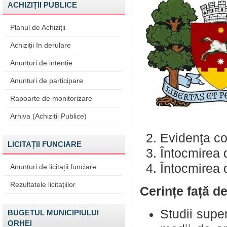
ACHIZIȚII PUBLICE
Planul de Achiziții
Achiziții în derulare
Anunțuri de intenție
Anunțuri de participare
Rapoarte de monitorizare
Arhiva (Achiziții Publice)
Evidenţa co
LICITAȚII FUNCIARE
Întocmirea 
Întocmirea d
Anunțuri de licitații funciare
Rezultatele licitațiilor
Cerințe față de
Studii supe
BUGETUL MUNICIPIULUI
ORHEI