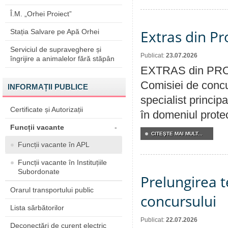
Î.M. „Orhei Proiect”
Extras din Pr
Stația Salvare pe Apă Orhei
Serviciul de supraveghere și
Publicat:
23.07.2026
îngrijire a animalelor fără stăpân
EXTRAS din PROC
Comisiei de concu
INFORMAȚII PUBLICE
specialist princip
Certificate și Autorizații
în domeniul protecț
Funcții vacante
-
CITEŞTE MAI MULT...
Funcții vacante în APL
Funcții vacante în Instituțiile
Subordonate
Prelungirea 
Orarul transportului public
concursului
Lista sărbătorilor
Publicat:
22.07.2026
Deconectări de curent electric