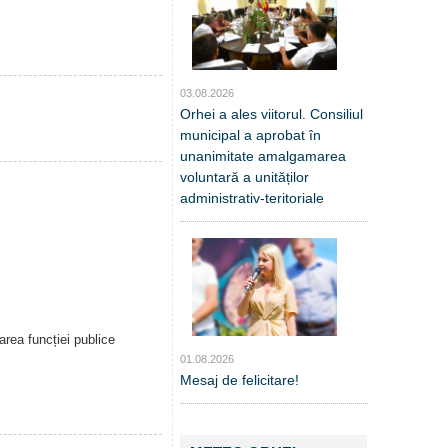
03.08.2026
Orhei a ales viitorul. Consiliul
municipal a aprobat în
unanimitate amalgamarea
voluntară a unităților
administrativ-teritoriale
rea funcției publice
01.08.2026
Mesaj de felicitare!