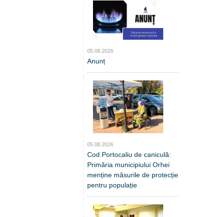
05.08.2026
Anunț
05.08.2026
Cod Portocaliu de caniculă:
Primăria municipiului Orhei
menține măsurile de protecție
pentru populație