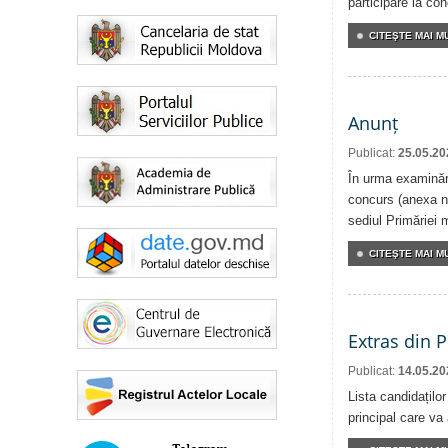
participare la co
CITEŞTE MAI MU
Anunț
Publicat:
25.05.20
În urma examinări
concurs (anexa nr
sediul Primăriei m
CITEŞTE MAI MU
Extras din 
Publicat:
14.05.20
Lista candidațilo
principal care va 