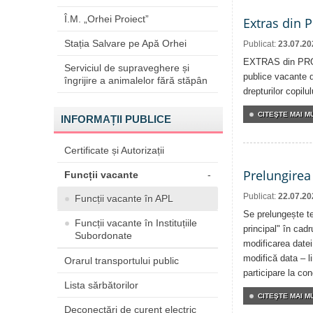
Î.M. „Orhei Proiect”
Extras din 
Stația Salvare pe Apă Orhei
Publicat:
23.07.20
EXTRAS din PROC
Serviciul de supraveghere și
publice vacante d
îngrijire a animalelor fără stăpân
drepturilor copilul
CITEŞTE MAI MU
INFORMAȚII PUBLICE
Certificate și Autorizații
Prelungirea
Funcții vacante
-
Publicat:
22.07.20
Funcții vacante în APL
Se prelungește te
Funcții vacante în Instituțiile
principal" în cadr
Subordonate
modificarea datei
modifică data – l
Orarul transportului public
participare la co
Lista sărbătorilor
CITEŞTE MAI MU
Deconectări de curent electric