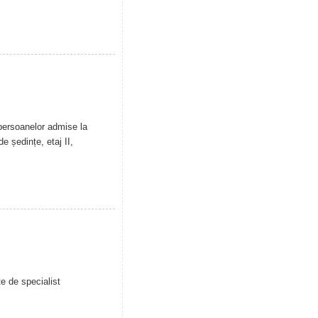
 persoanelor admise la
e ședințe, etaj II,
e de specialist