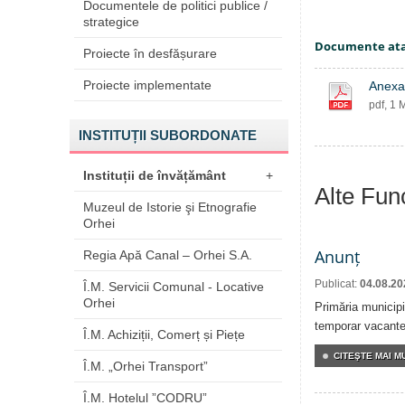
Documentele de politici publice /
strategice
Documente at
Proiecte în desfășurare
Proiecte implementate
Anexa
pdf, 1 
INSTITUȚII SUBORDONATE
Instituții de învățământ
+
Alte Fun
Muzeul de Istorie şi Etnografie
Orhei
Anunț
Regia Apă Canal – Orhei S.A.
Publicat:
04.08.20
Î.M. Servicii Comunal - Locative
Orhei
Primăria municipi
temporar vacante 
Î.M. Achiziții, Comerț și Piețe
CITEŞTE MAI MU
Î.M. „Orhei Transport”
Î.M. Hotelul ”CODRU”