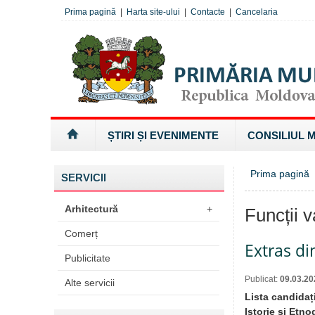
Prima pagină
|
Harta site-ului
|
Contacte
|
Cancelaria
ȘTIRI ȘI EVENIMENTE
CONSILIUL 
Prima pagină
SERVICII
Arhitectură
+
Funcții 
Comerț
Extras di
Publicitate
Publicat:
09.03.20
Alte servicii
Lista candidaț
Istorie și Etno