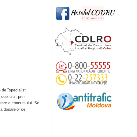
 de "specialist
copilului, prin
urare a concursului. Se
ea dosarelor de