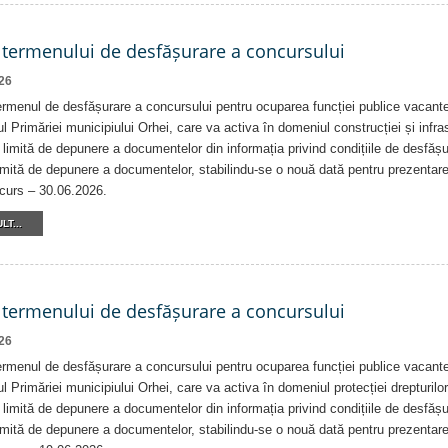
 termenului de desfășurare a concursului
26
rmenul de desfășurare a concursului pentru ocuparea funcției publice vacante
ul Primăriei municipiului Orhei, care va activa în domeniul construcției și infrast
 limită de depunere a documentelor din informația privind condițiile de desfăș
imită de depunere a documentelor, stabilindu-se o nouă dată pentru prezentar
ncurs – 30.06.2026.
LT...
 termenului de desfășurare a concursului
26
rmenul de desfășurare a concursului pentru ocuparea funcției publice vacante
ul Primăriei municipiului Orhei, care va activa în domeniul protecției drepturilor 
 limită de depunere a documentelor din informația privind condițiile de desfăș
imită de depunere a documentelor, stabilindu-se o nouă dată pentru prezentar