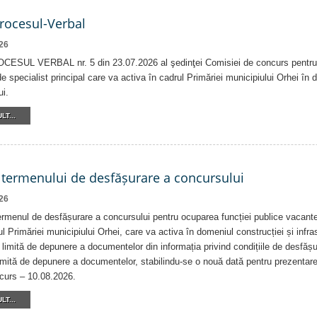
Procesul-Verbal
26
ESUL VERBAL nr. 5 din 23.07.2026 al şedinţei Comisiei de concurs pentru 
e specialist principal care va activa în cadrul Primăriei municipiului Orhei în 
ui.
LT...
 termenului de desfășurare a concursului
26
rmenul de desfășurare a concursului pentru ocuparea funcției publice vacante
ul Primăriei municipiului Orhei, care va activa în domeniul construcției și infrast
 limită de depunere a documentelor din informația privind condițiile de desfăș
imită de depunere a documentelor, stabilindu-se o nouă dată pentru prezentar
ncurs – 10.08.2026.
LT...