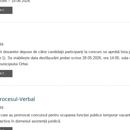
ncurs – 19.06.2026.
LT...
26
i dosarelor depuse de către candidaţii participanți la concurs se aprobă lista
.1). Se stabilește data desfășurării probei scrise 28.05.2026, ora 14:00, sala d
unicipiului Orhei.
LT...
Procesul-Verbal
26
r care au promovat concursul pentru ocuparea funcției publice temporar vacant
activa în domeniul asistență juridică.