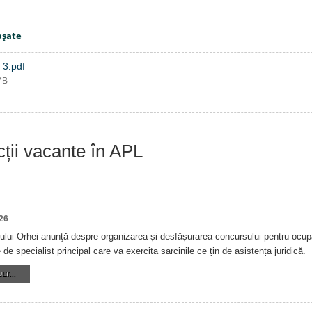
aşate
 3.pdf
MB
cții vacante în APL
26
ului Orhei anunţă despre organizarea și desfășurarea concursului pentru ocupa
de specialist principal care va exercita sarcinile ce țin de asistența juridică.
LT...