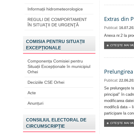
Informații hidrometeorologice
Extras din 
REGULI DE COMPORTAMENT
ÎN SITUAŢII DE URGENŢĂ
Publicat:
16.07.20
Anexa nr.2 la pro
COMISIA PENTRU SITUAȚII
CITEŞTE MAI MU
EXCEPȚIONALE
Componența Comisiei pentru
Situații Excepționale în municipiul
Prelungirea
Orhei
Publicat:
22.06.20
Deciziile CSE Orhei
Se prelungește te
Acte
principal" în cadr
modificarea datei
Anunțuri
modifică data – l
participare la co
CONSILIUL ELECTORAL DE
CITEŞTE MAI MU
CIRCUMSCRIPȚIE