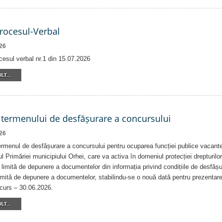
Procesul-Verbal
26
cesul verbal nr.1 din 15.07.2026
LT...
 termenului de desfășurare a concursului
26
rmenul de desfășurare a concursului pentru ocuparea funcției publice vacante
ul Primăriei municipiului Orhei, care va activa în domeniul protecției drepturilor 
 limită de depunere a documentelor din informația privind condițiile de desfăș
imită de depunere a documentelor, stabilindu-se o nouă dată pentru prezentar
ncurs – 30.06.2026.
LT...