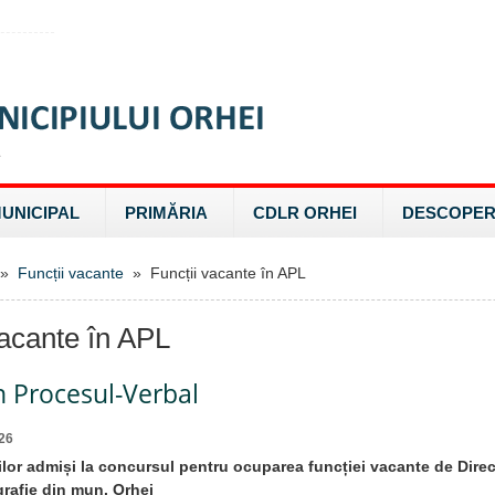
MUNICIPAL
PRIMĂRIA
CDLR ORHEI
DESCOPER
»
Funcții vacante
» Funcții vacante în APL
vacante în APL
n Procesul-Verbal
26
ilor admiși la concursul pentru ocuparea funcției vacante de Direc
grafie din mun. Orhei