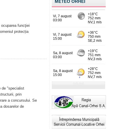
METEO ORHEI
ocuparea funcţiei
domeniul protecția
 de "specialist
ructurii, prin
urare a concursului. Se
ea dosarelor de