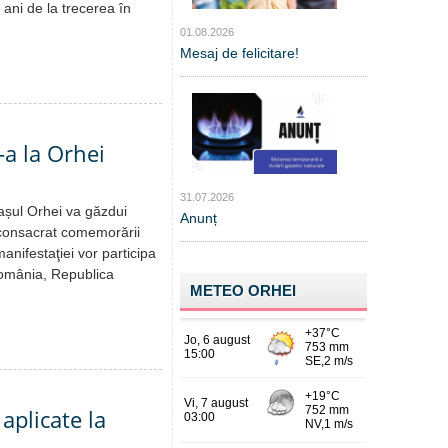
ani de la trecerea în
01.08.2026
Mesaj de felicitare!
-a la Orhei
31.07.2026
așul Orhei va găzdui
Anunț
 consacrat comemorării
manifestaţiei vor participa
n România, Republica
METEO ORHEI
aplicate la