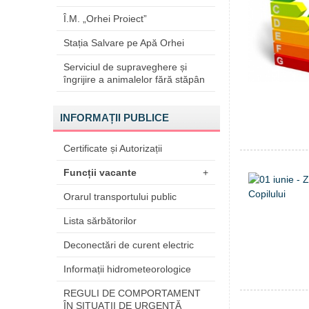
Î.M. „Orhei Proiect”
Stația Salvare pe Apă Orhei
Serviciul de supraveghere și
îngrijire a animalelor fără stăpân
INFORMAȚII PUBLICE
Certificate și Autorizații
Funcții vacante
+
Orarul transportului public
Lista sărbătorilor
Deconectări de curent electric
Informații hidrometeorologice
REGULI DE COMPORTAMENT
ÎN SITUAŢII DE URGENŢĂ