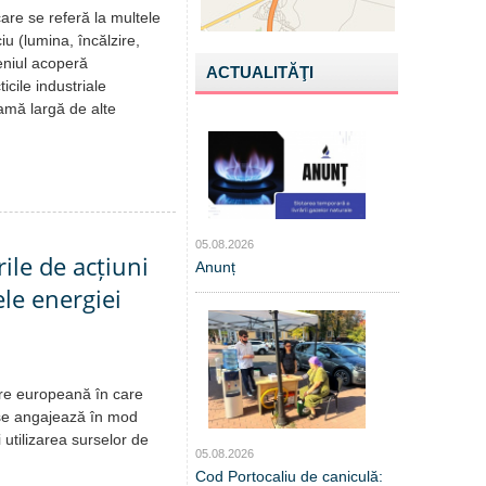
are se referă la multele
iu (lumina, încălzire,
eniul acoperă
ACTUALITĂŢI
icile industriale
amă largă de alte
05.08.2026
ile de acțiuni
Anunț
ele energiei
are europeană în care
e se angajează în mod
 utilizarea surselor de
05.08.2026
Cod Portocaliu de caniculă: