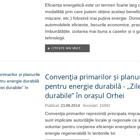
Eficiența energetică este un termen foarte larg c
modalități prin care putem obține același benefic
mișcare, etc.) folosind mai puțina energie. Dom
automobilele eficiente, becurile economice, pract
îmbunătățite, izolarea mai buna a caselor și o g
tehnologii.
CITEŞTE MAI MULT...
Convenţia primarilor și planur
pentru energie durabilă - „Zil
durabile” în orașul Orhei
Publicat:
23.06.2014
Accesări: 10492
Convenţia primarilor reprezintă principala mişc
sunt implicate autorităţile locale şi regionale c
voluntar pentru creşterea eficienţei energetice şi
energie regenerabilă în teritoriile lor.