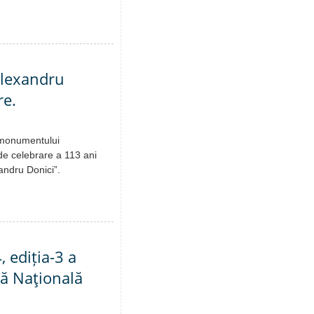
Alexandru
re.
 monumentului
 de celebrare a 113 ani
andru Donici”.
 ediția-3 a
ă Naţională