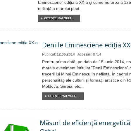
Eminesciene” ediţia a XX-a şi comemorarea a 125 
nefiinţă a marelui poet.
CITEŞTE MAI MULT...
Deniile Eminesciene ediția XX
Publicat:
12.06.2014
Accesări: 8714
Pentru prima dată, pe data de 15 iunie 2014, or
marele eveniment întitulat ”Denii Eminesciene”
trecerii lui Mihai Eminescu în neființă. În cadrul 
personalităţi ale culturii și formații artistice di
Moldova, Serbia, etc.,.
CITEŞTE MAI MULT...
Măsuri de eficiență energetică 