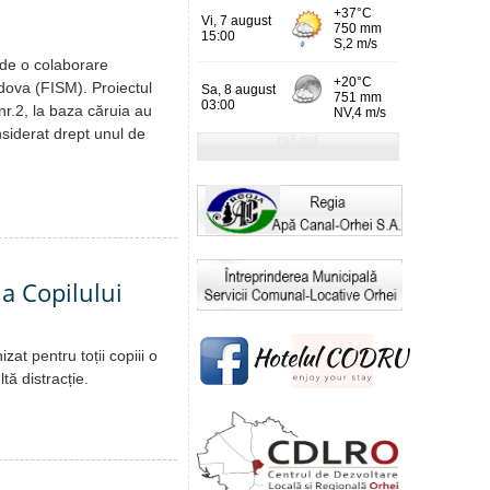
 de o colaborare
ldova (FISM). Proiectul
nr.2, la baza căruia au
onsiderat drept unul de
 a Copilului
at pentru toții copiii o
tă distracție.