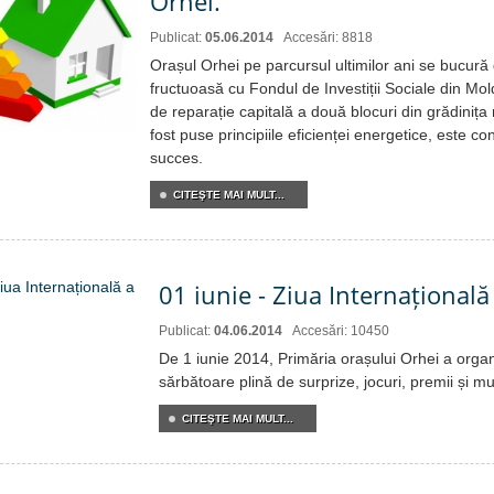
Orhei.
Publicat:
05.06.2014
Accesări: 8818
Orașul Orhei pe parcursul ultimilor ani se bucură
fructuoasă cu Fondul de Investiții Sociale din Mo
de reparație capitală a două blocuri din grădinița 
fost puse principiile eficienței energetice, este c
succes.
CITEŞTE MAI MULT...
01 iunie - Ziua Internațională
Publicat:
04.06.2014
Accesări: 10450
De 1 iunie 2014, Primăria orașului Orhei a organiz
sărbătoare plină de surprize, jocuri, premii și mul
CITEŞTE MAI MULT...