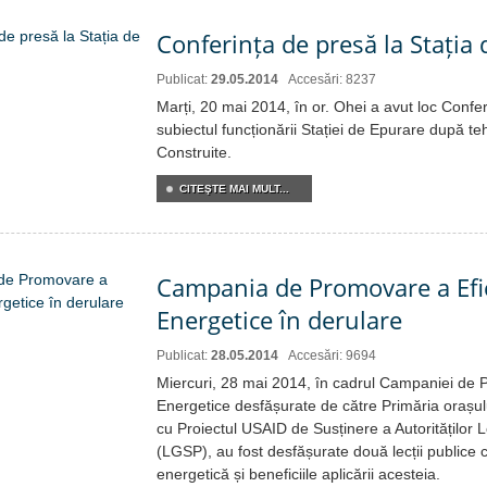
Conferința de presă la Stația
Publicat:
29.05.2014
Accesări: 8237
Marți, 20 mai 2014, în or. Ohei a avut loc Confe
subiectul funcționării Stației de Epurare după 
Construite.
CITEŞTE MAI MULT...
Campania de Promovare a Efic
Energetice în derulare
Publicat:
28.05.2014
Accesări: 9694
Miercuri, 28 mai 2014, în cadrul Campaniei de 
Energetice desfășurate de către Primăria orașulu
cu Proiectul USAID de Susținere a Autorităților 
(LGSP), au fost desfășurate două lecții publice cu
energetică și beneficiile aplicării acesteia.