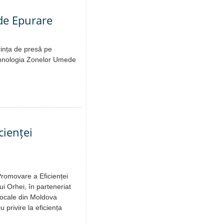
 de Epurare
rința de presă pe
tehnologia Zonelor Umede
ienței
Promovare a Eficienței
i Orhei, în parteneriat
Locale din Moldova
 privire la eficiența