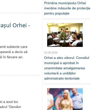
Primăria municipiului Orhei
menține măsurile de protecție
pentru populație
rașul Orhei -
venit subiecte care
opeană a decis să
03.08.2026
 în fiecare an.
Orhei a ales viitorul. Consiliul
municipal a aprobat în
unanimitate amalgamarea
voluntară a unităților
administrativ-teritoriale
i a avut loc
drul “Deniilor