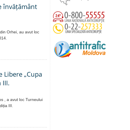
de învățământ
 din Orhei, au avut loc
2014.
te Libere „Cupa
III.
 , a avut loc Turneului
ția III.