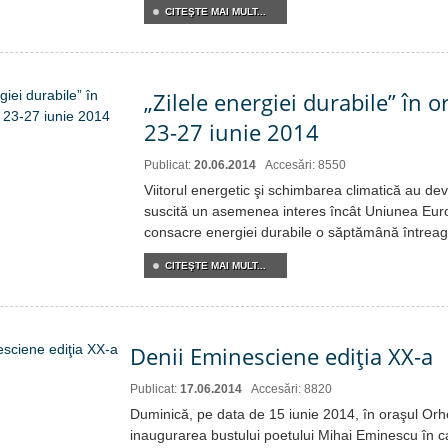
CITEŞTE MAI MULT...
„Zilele energiei durabile” în o
23-27 iunie 2014
Publicat:
20.06.2014
Accesări: 8550
Viitorul energetic şi schimbarea climatică au de
suscită un asemenea interes încât Uniunea Eur
consacre energiei durabile o săptămână întreagă
CITEŞTE MAI MULT...
Denii Eminesciene ediţia XX-a
Publicat:
17.06.2014
Accesări: 8820
Duminică, pe data de 15 iunie 2014, în oraşul Orhe
inaugurarea bustului poetului Mihai Eminescu în ca