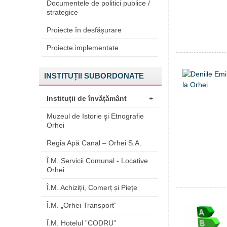
Documentele de politici publice /
strategice
Proiecte în desfășurare
Proiecte implementate
INSTITUȚII SUBORDONATE
Instituții de învățământ
+
Muzeul de Istorie şi Etnografie
Orhei
Regia Apă Canal – Orhei S.A.
Î.M. Servicii Comunal - Locative
Orhei
Î.M. Achiziții, Comerț și Piețe
Î.M. „Orhei Transport”
Î.M. Hotelul ”CODRU”