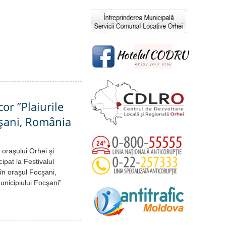
cor ”Plaiurile
ocşani, România
 oraşului Orhei şi
pat la Festivalul
I în oraşul Focşani,
unicipiului Focşani”