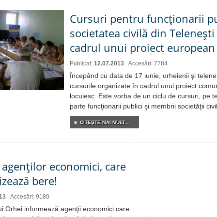
Cursuri pentru funcţionarii pu
societatea civilă din Teleneşti 
cadrul unui proiect european
Publicat:
12.07.2013
Accesări: 7784
Începând cu data de 17 iunie, orheienii şi teleneş
cursurile organizate în cadrul unui proiect comun
locuiesc. Este vorba de un ciclu de cursuri, pe t
parte funcţionarii publici şi membrii societăţii civi
CITEŞTE MAI MULT...
 agenţilor economici, care
izează bere!
13
Accesări: 9180
ui Orhei informează agenţii economici care