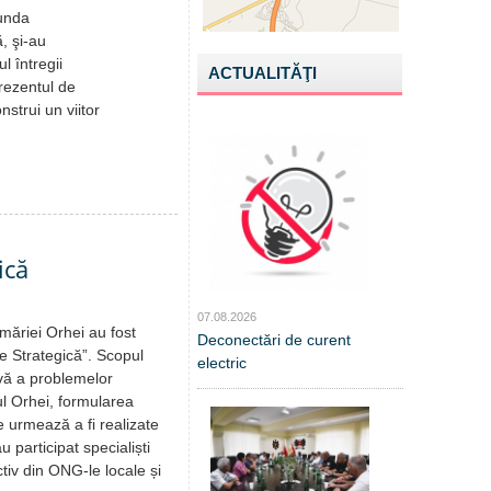
funda
ă, şi-au
l întregii
ACTUALITĂŢI
prezentul de
strui un viitor
ică
07.08.2026
măriei Orhei au fost
Deconectări de curent
re Strategică”. Scopul
electric
ivă a problemelor
l Orhei, formularea
ce urmează a fi realizate
 participat specialiști
tiv din ONG-le locale și