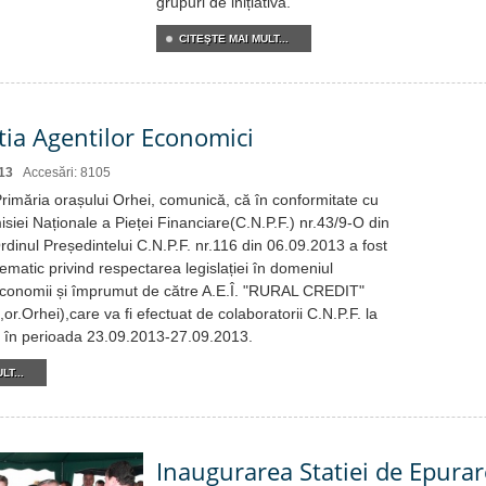
grupuri de inițiativă.
CITEŞTE MAI MULT...
tia Agentilor Economici
13
Accesări: 8105
Primăria orașului Orhei, comunică, că în conformitate cu
iei Naționale a Pieței Financiare(C.N.P.F.) nr.43/9-O din
rdinul Președintelui C.N.P.F. nr.116 din 06.09.2013 a fost
l tematic privind respectarea legislației în domeniul
 economii și împrumut de către A.E.Î. "RURAL CREDIT"
,or.Orhei),care va fi efectuat de colaboratorii C.N.P.F. la
ei în perioada 23.09.2013-27.09.2013.
LT...
Inaugurarea Statiei de Epurar