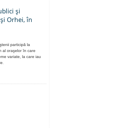
blici şi
şi Orhei, în
tenii participă la
 al oraşelor în care
eme variate, la care iau
le.