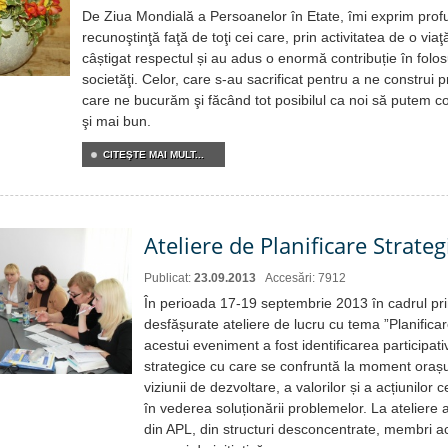
De Ziua Mondială a Persoanelor în Etate, îmi exprim pro
recunoştinţă faţă de toţi cei care, prin activitatea de o viaţ
câștigat respectul și au adus o enormă contribuție în folosu
societăţi. Celor, care s-au sacrificat pentru a ne construi 
care ne bucurăm şi făcând tot posibilul ca noi să putem con
şi mai bun.
CITEŞTE MAI MULT...
Ateliere de Planificare Strateg
Publicat:
23.09.2013
Accesări: 7912
În perioada 17-19 septembrie 2013 în cadrul pri
desfășurate ateliere de lucru cu tema ”Planifica
acestui eveniment a fost identificarea participat
strategice cu care se confruntă la moment orașu
viziunii de dezvoltare, a valorilor și a acțiunilor 
în vederea soluționării problemelor. La ateliere au
din APL, din structuri desconcentrate, membri ac