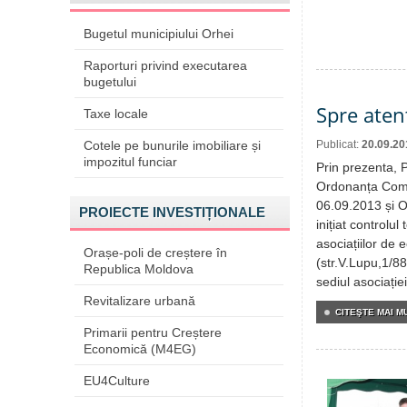
Bugetul municipiului Orhei
Raporturi privind executarea
bugetului
Spre aten
Taxe locale
Cotele pe bunurile imobiliare și
Publicat:
20.09.20
impozitul funciar
Prin prezenta, 
Ordonanța Comis
06.09.2013 și O
PROIECTE INVESTIȚIONALE
inițiat controlu
asociațiilor de
Orașe-poli de creștere în
(str.V.Lupu,1/88
Republica Moldova
sediul asociați
Revitalizare urbană
CITEŞTE MAI MU
Primarii pentru Creștere
Economică (M4EG)
EU4Culture