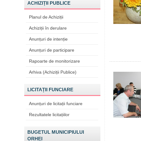
ACHIZIȚII PUBLICE
Planul de Achiziții
Achiziții în derulare
Anunțuri de intenție
Anunțuri de participare
Rapoarte de monitorizare
Arhiva (Achiziții Publice)
LICITAȚII FUNCIARE
Anunțuri de licitații funciare
Rezultatele licitațiilor
BUGETUL MUNICIPIULUI
ORHEI