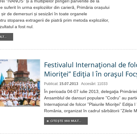
ei “IVANOS” și a multiplelor plîngeri parvenite de la
e suferit în urma exploziilor din carieră, Primăria orașului
 șir de demersuri și sesizări în toate organele
ru stoparea extragerii de piatră prim metoda exploziilor,
ultatul a fost nul.
LT...
Festivalul Internaţional de fol
Mioriţei” Ediţia I în oraşul F
Publicat:
15.07.2013
Accesări: 11033
În perioada 04-07 iulie 2013, delegaţia Primăriei
Ansamblul de dansuri populare ”Codru” au partici
Internaţional de folcor ”Plaiurile Mioriţei” Ediţia 
România, organizat în cadrul sărbătorii ”Zilele M
CITEŞTE MAI MULT...