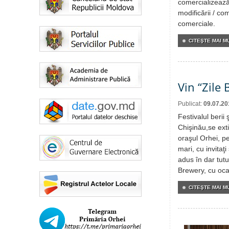
comercializează
modificării / com
comerciale.
CITEŞTE MAI MU
Vin “Zile 
Publicat:
09.07.20
Festivalul berii 
Chişinău,se extin
oraşul Orhei, p
mari, cu invitaţ
adus în dar tut
Brewery, cu ocaz
CITEŞTE MAI MU