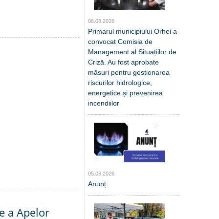
06.08.2026
Primarul municipiului Orhei a
convocat Comisia de
Management al Situațiilor de
Criză. Au fost aprobate
măsuri pentru gestionarea
riscurilor hidrologice,
energetice și prevenirea
incendiilor
05.08.2026
Anunț
e a Apelor