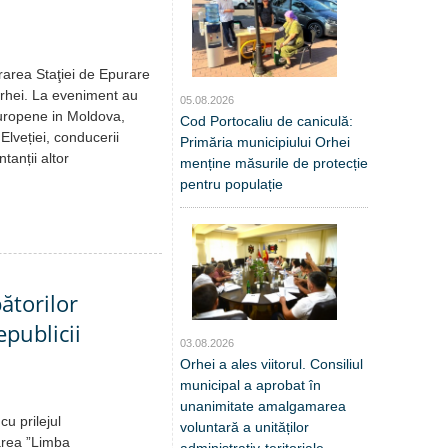
rarea Staţiei de Epurare
 Orhei. La eveniment au
05.08.2026
Europene in Moldova,
Cod Portocaliu de caniculă:
lveției, conducerii
Primăria municipiului Orhei
tanții altor
menține măsurile de protecție
pentru populație
ătorilor
publicii
03.08.2026
Orhei a ales viitorul. Consiliul
municipal a aprobat în
unanimitate amalgamarea
u prilejul
voluntară a unităților
area ”Limba