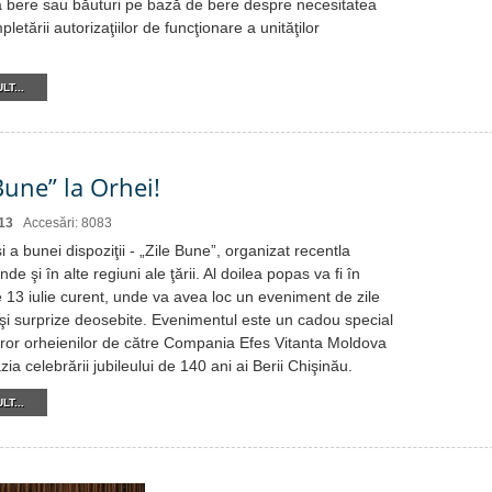
 bere sau băuturi pe bază de bere despre necesitatea
pletării autorizaţiilor de funcţionare a unităţilor
LT...
Bune” la Orhei!
13
Accesări: 8083
şi a bunei dispoziţii - „Zile Bune”, organizat recentla
de şi în alte regiuni ale ţării. Al doilea popas va fi în
e 13 iulie curent, unde va avea loc un eveniment de zile
i şi surprize deosebite. Evenimentul este un cadou special
uror orheienilor de către Compania Efes Vitanta Moldova
ia celebrării jubileului de 140 ani ai Berii Chişinău.
LT...