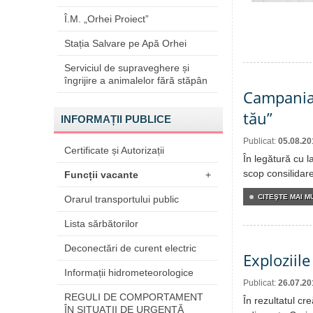
Î.M. „Orhei Proiect”
Stația Salvare pe Apă Orhei
Serviciul de supraveghere și
îngrijire a animalelor fără stăpân
Campania 
tău”
INFORMAȚII PUBLICE
Publicat:
05.08.20
Certificate și Autorizații
În legătură cu 
scop consilidare
Funcții vacante
+
CITEŞTE MAI MU
Orarul transportului public
Lista sărbătorilor
Deconectări de curent electric
Exploziile
Informații hidrometeorologice
Publicat:
26.07.20
REGULI DE COMPORTAMENT
În rezultatul cre
ÎN SITUAŢII DE URGENŢĂ