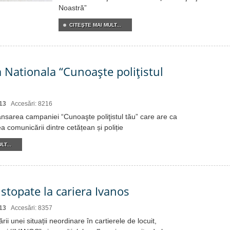
Noastră”
CITEŞTE MAI MULT...
Nationala “Cunoaşte poliţistul
13
Accesări: 8216
lansarea campaniei “Cunoaşte poliţistul tău” care are ca
a comunicării dintre cetățean și poliție
LT...
 stopate la cariera Ivanos
13
Accesări: 8357
ării unei situații neordinare în cartierele de locuit,