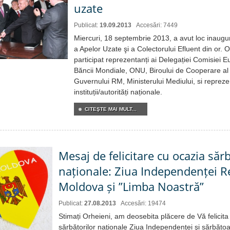
uzate
Publicat:
19.09.2013
Accesări: 7449
Miercuri, 18 septembrie 2013, a avut loc inaugu
a Apelor Uzate şi a Colectorului Efluent din or.
participat reprezentanți ai Delegației Comisiei 
Băncii Mondiale, ONU, Biroului de Cooperare al E
Guvernului RM, Ministerului Mediului, si reprezen
instituții/autorități naționale.
CITEŞTE MAI MULT...
Mesaj de felicitare cu ocazia sărb
naționale: Ziua Independenței Re
Moldova și ”Limba Noastră”
Publicat:
27.08.2013
Accesări: 19474
Stimați Orheieni, am deosebita plăcere de Vă felicita c
sărbătorilor naţionale Ziua Independenţei şi sărbăto