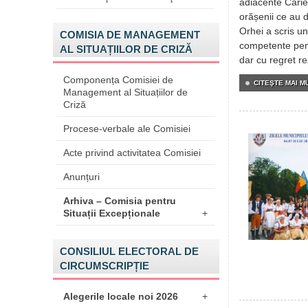
adiacente Carier
orășenii ce au d
Orhei a scris un
COMISIA DE MANAGEMENT
competente pent
AL SITUAȚIILOR DE CRIZĂ
dar cu regret rez
Componența Comisiei de
CITEŞTE MAI MU
Management al Situațiilor de
Criză
Procese-verbale ale Comisiei
Acte privind activitatea Comisiei
Anunțuri
Arhiva – Comisia pentru
Situații Excepționale
+
CONSILIUL ELECTORAL DE
CIRCUMSCRIPȚIE
Alegerile locale noi 2026
+