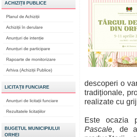
ACHIZIȚII PUBLICE
Planul de Achiziții
Achiziții în derulare
Anunțuri de intenție
Anunțuri de participare
Rapoarte de monitorizare
Arhiva (Achiziții Publice)
descoperi o var
LICITAȚII FUNCIARE
tradiționale, pr
realizate cu gri
Anunțuri de licitații funciare
Rezultatele licitațiilor
Este ocazia 
Pascale
, de a
BUGETUL MUNICIPIULUI
ORHEI