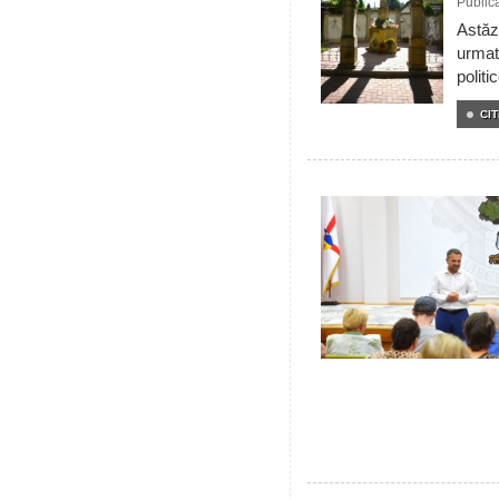
Public
Astăzi
urmat
politi
CIT