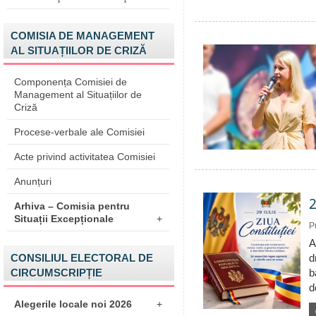
COMISIA DE MANAGEMENT
AL SITUAȚIILOR DE CRIZĂ
Componența Comisiei de
Management al Situațiilor de
Criză
Procese-verbale ale Comisiei
Acte privind activitatea Comisiei
Anunțuri
2
Arhiva – Comisia pentru
Situații Excepționale
+
P
A
CONSILIUL ELECTORAL DE
d
CIRCUMSCRIPȚIE
b
d
Alegerile locale noi 2026
+