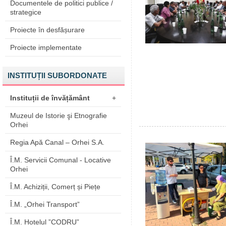
Documentele de politici publice /
strategice
Proiecte în desfășurare
Proiecte implementate
INSTITUȚII SUBORDONATE
Instituții de învățământ
+
Muzeul de Istorie şi Etnografie
Orhei
Regia Apă Canal – Orhei S.A.
Î.M. Servicii Comunal - Locative
Orhei
Î.M. Achiziții, Comerț și Piețe
Î.M. „Orhei Transport”
Î.M. Hotelul ”CODRU”