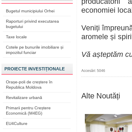
producătorii 
economiei loca
Bugetul municipiului Orhei
Raporturi privind executarea
Veniți împreună 
bugetului
aromele și spiri
Taxe locale
Cotele pe bunurile imobiliare și
impozitul funciar
Vă așteptăm cu 
PROIECTE INVESTIȚIONALE
Accesări: 5046
Orașe-poli de creștere în
Republica Moldova
Alte Noutăți
Revitalizare urbană
Primarii pentru Creștere
Economică (M4EG)
EU4Culture