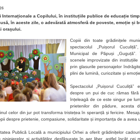
26
ei Internaționale a Copilului, în instituțiile publice de educație tim
dusă, în aceste zile, o adevărată atmosferă de poveste, emoție și b
ai orașului.
Copiii din toate grădinițele muni
spectacolul „Puișorul Cuculiță
Municipal de Păpuși „Guguță”.
scenele improvizate din instituțiil
prin glasurile personajelor îndrăgite
plini de lumină, curiozitate și emoție
Spectacolul „Puișorul Cuculiță” 
despre un pui de cuc rămas fără p
înțeleagă de ce este singur pe lum
prietenilor din pădure, acesta 
ijinul celor din jur pot transforma tristețea în speranță și fericire. Mesa
opii despre prietenie, compasiune, solidaritate și importanța de a avea u
itatea Publică Locală a municipiului Orhei a oferit grădinițelor cadour
e nisipierelor și activităților desfășurate în aer liber, astfel încât ce