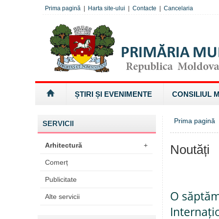
Prima pagină
|
Harta site-ului
|
Contacte
|
Cancelaria
ȘTIRI ȘI EVENIMENTE
CONSILIUL 
Prima pagină
SERVICII
Arhitectură
+
Noutăți
Comerț
Publicitate
O săptămâ
Alte servicii
Internați