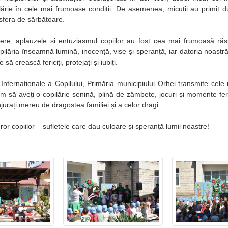
lărie în cele mai frumoase condiții. De asemenea, micuții au primit du
sfera de sărbătoare.
ere, aplauzele și entuziasmul copiilor au fost cea mai frumoasă răs
pilăria înseamnă lumină, inocență, vise și speranță, iar datoria noastră
să crească fericiți, protejați și iubiți.
Internaționale a Copilului, Primăria municipiului Orhei transmite cele m
im să aveți o copilărie senină, plină de zâmbete, jocuri și momente feri
njurați mereu de dragostea familiei și a celor dragi.
uror copiilor – sufletele care dau culoare și speranță lumii noastre!