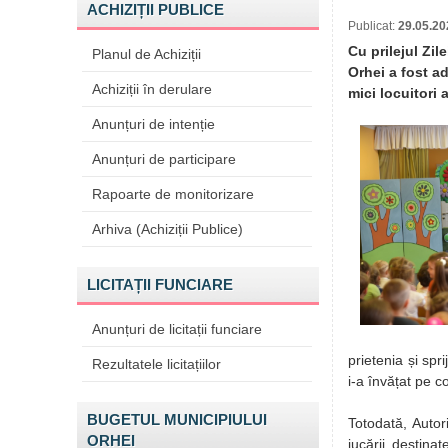
ACHIZIȚII PUBLICE
Publicat:
29.05.20
Cu prilejul Zil
Planul de Achiziții
Orhei a fost a
Achiziții în derulare
mici locuitori 
Anunțuri de intenție
Anunțuri de participare
Rapoarte de monitorizare
Arhiva (Achiziții Publice)
LICITAȚII FUNCIARE
Anunțuri de licitații funciare
prietenia și spr
Rezultatele licitațiilor
i-a învățat pe c
BUGETUL MUNICIPIULUI
Totodată, Autor
ORHEI
jucării destinat