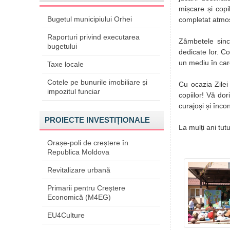
mișcare și copi
Bugetul municipiului Orhei
completat atmo
Raporturi privind executarea
Zâmbetele sinc
bugetului
dedicate lor. Co
un mediu în care 
Taxe locale
Cotele pe bunurile imobiliare și
Cu ocazia Zilei 
impozitul funciar
copiilor! Vă dor
curajoși și înco
PROIECTE INVESTIȚIONALE
La mulți ani tut
Orașe-poli de creștere în
Republica Moldova
Revitalizare urbană
Primarii pentru Creștere
Economică (M4EG)
EU4Culture