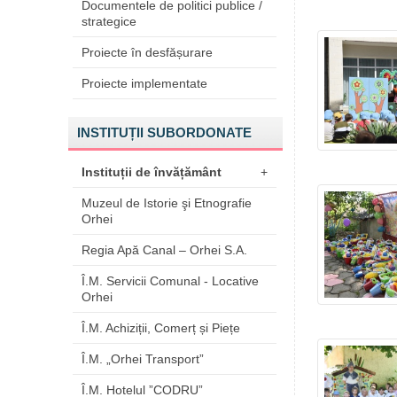
Documentele de politici publice /
strategice
Proiecte în desfășurare
Proiecte implementate
INSTITUȚII SUBORDONATE
Instituții de învățământ
+
Muzeul de Istorie şi Etnografie
Orhei
Regia Apă Canal – Orhei S.A.
Î.M. Servicii Comunal - Locative
Orhei
Î.M. Achiziții, Comerț și Piețe
Î.M. „Orhei Transport”
Î.M. Hotelul ”CODRU”