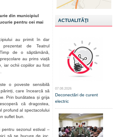
purie din municipiul
ACTUALITĂŢI
ucurie pentru cei mai
cipiului au primit în dar
”, prezentat de Teatrul
 Timp de o săptămână,
e preșcolare au prins viață
, iar ochii copiilor au fost
.
este o poveste sensibilă
07.08.2026
ărinți, care încearcă să
Deconectări de curent
e. Prin bunătatea și grija
electric
descoperă că dragostea,
jul profund al spectacolului
n suflet bun.
i pentru sezonul estival –
i mici să se bucure de joc,