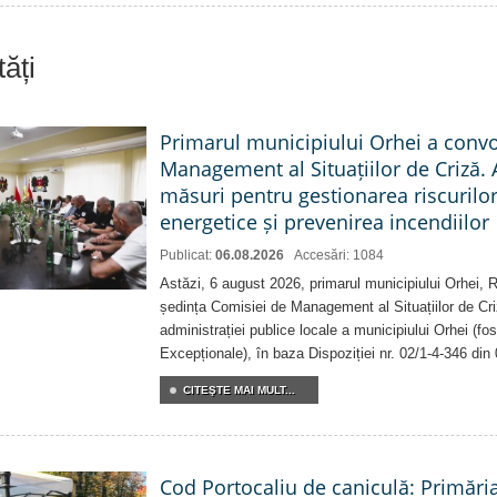
ăți
Primarul municipiului Orhei a conv
Management al Situațiilor de Criză. 
măsuri pentru gestionarea riscurilor
energetice și prevenirea incendiilor
Publicat:
06.08.2026
Accesări: 1084
Astăzi, 6 august 2026, primarul municipiului Orhei,
ședința Comisiei de Management al Situațiilor de Criz
administrației publice locale a municipiului Orhei (fo
Excepționale), în baza Dispoziției nr. 02/1-4-346 din
CITEŞTE MAI MULT...
Cod Portocaliu de caniculă: Primări