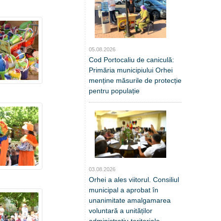
05.08.2026
Cod Portocaliu de caniculă:
Primăria municipiului Orhei
menține măsurile de protecție
pentru populație
03.08.2026
Orhei a ales viitorul. Consiliul
municipal a aprobat în
unanimitate amalgamarea
voluntară a unităților