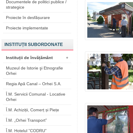
Documentele de politici publice /
strategice
Proiecte în desfășurare
Proiecte implementate
INSTITUȚII SUBORDONATE
Instituții de învățământ
+
Muzeul de Istorie şi Etnografie
Orhei
Regia Apă Canal – Orhei S.A.
Î.M. Servicii Comunal - Locative
Orhei
Î.M. Achiziții, Comerț și Piețe
Î.M. „Orhei Transport”
Î.M. Hotelul ”CODRU”