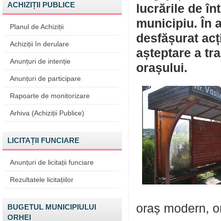
ACHIZIȚII PUBLICE
lucrările de înt
municipiu. În a
Planul de Achiziții
desfășurat acți
Achiziții în derulare
așteptare a tra
Anunțuri de intenție
orașului.
Anunțuri de participare
Rapoarte de monitorizare
Arhiva (Achiziții Publice)
LICITAȚII FUNCIARE
Anunțuri de licitații funciare
Rezultatele licitațiilor
oraș modern, or
BUGETUL MUNICIPIULUI
ORHEI