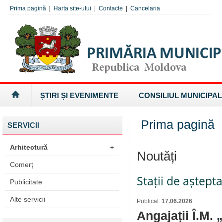
Prima pagină
|
Harta site-ului
|
Contacte
|
Cancelaria
ȘTIRI ȘI EVENIMENTE
CONSILIUL MUNICIPAL
Prima pagină
SERVICII
Arhitectură
+
Noutăți
Comerț
Stații de aștept
Publicitate
Alte servicii
Publicat:
17.06.2026
Angajații Î.M.