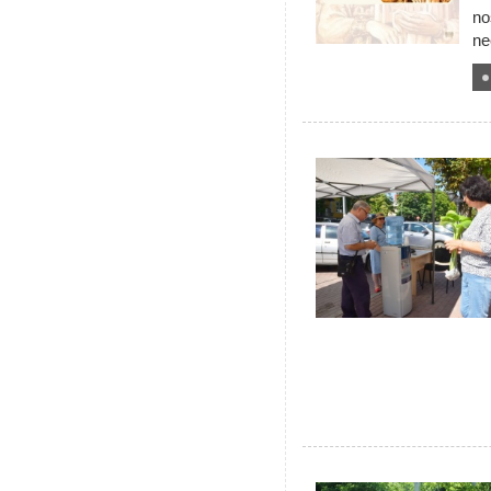
no
ne