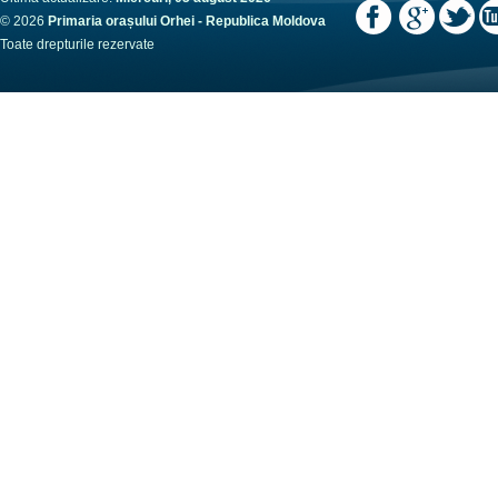
© 2026
Primaria orașului Orhei - Republica Moldova
Toate drepturile rezervate