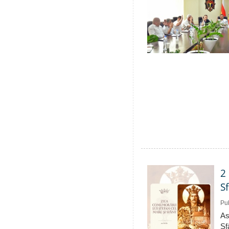
2
S
Pub
As
Sf