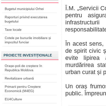
Î.M. „Servicii 
Bugetul municipiului Orhei
pentru asigur
Raporturi privind executarea
infrastructur
bugetului
responsabilita
Taxe locale
Cotele pe bunurile imobiliare și
impozitul funciar
În acest sens,
de spirit civic
PROIECTE INVESTIȚIONALE
evite lipirea 
murdărirea sta
Orașe-poli de creștere în
Republica Moldova
urban curat și p
Revitalizare urbană
Un oraș frumos
Primarii pentru Creștere
Economică (M4EG)
public. Împreună
EU4Culture