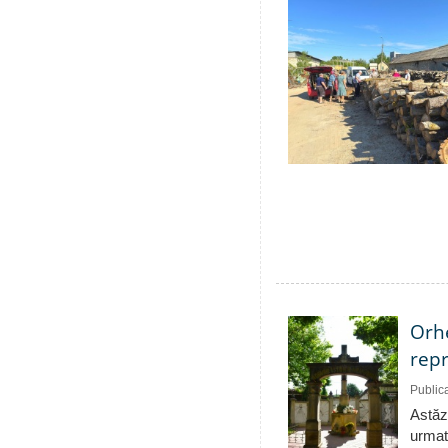
Orhe
repr
Public
Astăzi
urmat