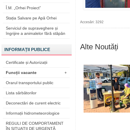
Î.M. „Orhei Proiect”
Stația Salvare pe Apă Orhei
Accesări: 3292
Serviciul de supraveghere și
îngrijire a animalelor fără stăpân
Alte Noutăți
INFORMAȚII PUBLICE
Certificate și Autorizații
Funcții vacante
+
Orarul transportului public
Lista sărbătorilor
Deconectări de curent electric
Informații hidrometeorologice
REGULI DE COMPORTAMENT
ÎN SITUAŢII DE URGENŢĂ