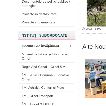
Documentele de politici publice /
strategice
Proiecte în desfășurare
Proiecte implementate
Accesări: 3260
INSTITUȚII SUBORDONATE
Alte Nout
Instituții de învățământ
+
Muzeul de Istorie şi Etnografie
Orhei
Regia Apă Canal – Orhei S.A.
Î.M. Servicii Comunal - Locative
Orhei
Î.M. Achiziții, Comerț și Piețe
Î.M. „Orhei Transport”
Î.M. Hotelul ”CODRU”