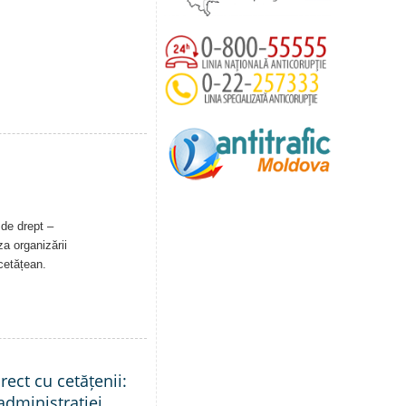
 de drept –
a organizării
 cetățean.
rect cu cetățenii:
administrației