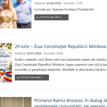
Publicat:
01.08.2026
Accesări: 1376
La mulți ani, doamna Svetlana Postolache!
CITEŞTE MAI MULT...
29 Iulie – Ziua Constituției Republicii Moldova
Publicat:
29.07.2026
Accesări: 1850
Astăzi celebrăm unul dintre cele mai importante repere ale statului
Ziua Constituției Republicii Moldova, legea supremă care stă la baz
societății și garantează drepturile, libertățile și demnitatea fiecărui
CITEŞTE MAI MULT...
Primarul Ramiz Ansarov, în dialog di
problemele comunității, pe agenda 