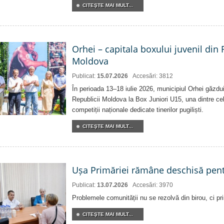
CITEŞTE MAI MULT...
Orhei – capitala boxului juvenil din
Moldova
Publicat:
15.07.2026
Accesări: 3812
În perioada 13–18 iulie 2026, municipiul Orhei găzd
Republicii Moldova la Box Juniori U15, una dintre ce
competiții naționale dedicate tinerilor pugiliști.
CITEŞTE MAI MULT...
Ușa Primăriei rămâne deschisă pent
Publicat:
13.07.2026
Accesări: 3970
Problemele comunității nu se rezolvă din birou, ci pri
CITEŞTE MAI MULT...