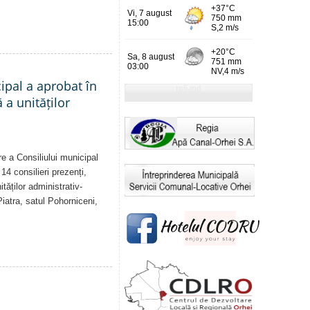
cipal a aprobat în
a unităților
re a Consiliului municipal
14 consilieri prezenți,
tăților administrativ-
Piatra, satul Pohorniceni,