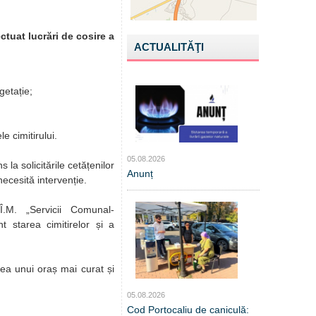
ctuat lucrări de cosire a
ACTUALITĂŢI
egetație;
e cimitirului.
05.08.2026
 la solicitările cetățenilor
Anunț
necesită intervenție.
Î.M. „Servicii Comunal-
 starea cimitirelor și a
ea unui oraș mai curat și
05.08.2026
Cod Portocaliu de caniculă: