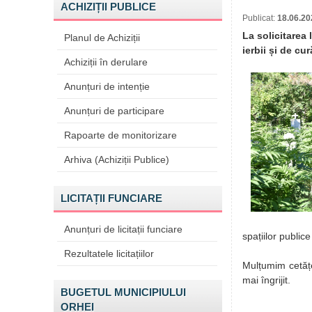
ACHIZIȚII PUBLICE
Publicat:
18.06.20
La solicitarea 
Planul de Achiziții
ierbii și de cur
Achiziții în derulare
Anunțuri de intenție
Anunțuri de participare
Rapoarte de monitorizare
Arhiva (Achiziții Publice)
LICITAȚII FUNCIARE
Anunțuri de licitații funciare
spațiilor public
Rezultatele licitațiilor
Mulțumim cetățe
mai îngrijit.
BUGETUL MUNICIPIULUI
ORHEI