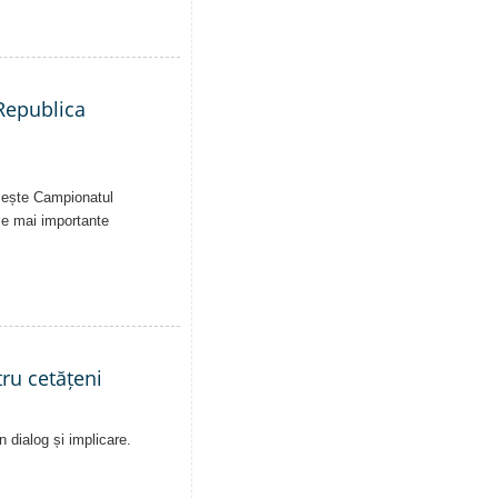
 Republica
uiește Campionatul
le mai importante
ru cetățeni
n dialog și implicare.