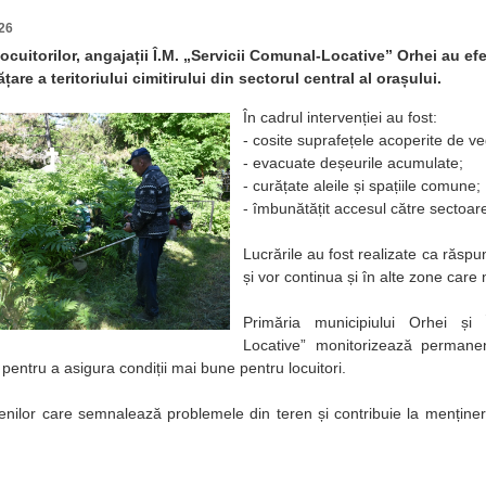
26
locuitorilor, angajații Î.M. „Servicii Comunal-Locative” Orhei au efe
ățare a teritoriului cimitirului din sectorul central al orașului.
În cadrul intervenției au fost:
- cosite suprafețele acoperite de v
- evacuate deșeurile acumulate;
- curățate aleile și spațiile comune;
- îmbunătățit accesul către sectoarel
Lucrările au fost realizate ca răspuns
și vor continua și în alte zone care 
Primăria municipiului Orhei și 
Locative” monitorizează permanent
e pentru a asigura condiții mai bune pentru locuitori.
nilor care semnalează problemele din teren și contribuie la menținer