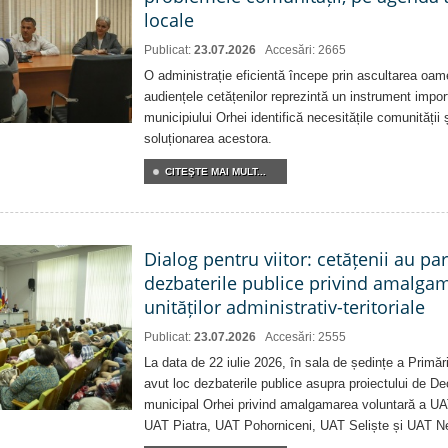
locale
Publicat:
23.07.2026
Accesări: 2665
O administrație eficientă începe prin ascultarea oam
audiențele cetățenilor reprezintă un instrument impor
municipiului Orhei identifică necesitățile comunității 
soluționarea acestora.
CITEŞTE MAI MULT...
Dialog pentru viitor: cetățenii au par
dezbaterile publice privind amalga
unităților administrativ-teritoriale
Publicat:
23.07.2026
Accesări: 2555
La data de 22 iulie 2026, în sala de ședințe a Primări
avut loc dezbaterile publice asupra proiectului de Dec
municipal Orhei privind amalgamarea voluntară a U
UAT Piatra, UAT Pohorniceni, UAT Seliște și UAT N