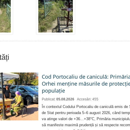
ăți
Cod Portocaliu de caniculă: Primări
Orhei menține măsurile de protecți
populație
Publicat:
05.08.2026
Accesări: 455
În contextul Codului Portocaliu de caniculă emis de 
de Stat pentru perioada 5–6 august 2026, când temp
va atinge valori de +36…+38°C, Primăria municipiulu
să manifeste maximă prudență și să respecte recoman