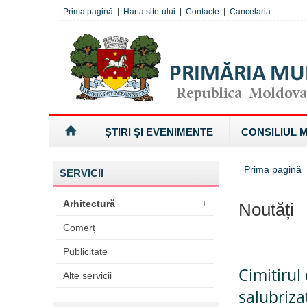
Prima pagină
|
Harta site-ului
|
Contacte
|
Cancelaria
ȘTIRI ȘI EVENIMENTE
CONSILIUL 
Prima pagină
SERVICII
Arhitectură
+
Noutăți
Comerț
Publicitate
Cimitirul
Alte servicii
salubriza