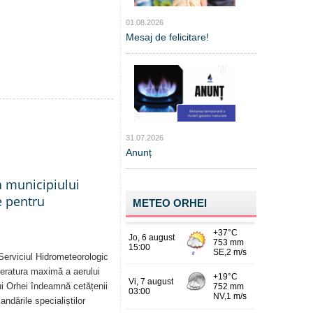
01.08.2026
Mesaj de felicitare!
31.07.2026
Anunț
a municipiului
e pentru
METEO ORHEI
Serviciul Hidrometeorologic
eratura maximă a aerului
i Orhei îndeamnă cetățenii
dările specialiștilor