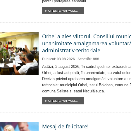
pentru protejarea sănătății.
CITEŞTE MAI MULT...
Orhei a ales viitorul. Consiliul muni
unanimitate amalgamarea voluntară 
administrativ-teritoriale
Publicat:
03.08.2026
Accesări: 888
Astăzi, 3 august 2026, în cadrul ședinței extraordina
Orhei, a fost adoptată, în unanimitate, cu votul celor 
Decizia privind aprobarea amalgamării voluntare a uni
teritoriale: municipiul Orhei, satul Bolohan, comuna 
comuna Seliște și satul Neculăieuca.
CITEŞTE MAI MULT...
Mesaj de felicitare!