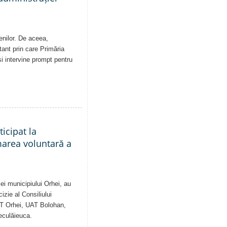
enilor. De aceea,
tant prin care Primăria
și intervine prompt pentru
ticipat la
marea voluntară a
ei municipiului Orhei, au
izie al Consiliului
AT Orhei, UAT Bolohan,
eculăieuca.