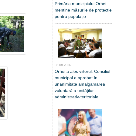
Primăria municipiului Orhei
menține măsurile de protecție
pentru populație
03.08.2026
Orhei a ales viitorul. Consiliul
municipal a aprobat în
unanimitate amalgamarea
voluntară a unităților
administrativ-teritoriale