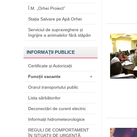
Î.M. „Orhei Proiect”
Stația Salvare pe Apă Orhei
Serviciul de supraveghere și
îngrijire a animalelor fără stăpân
INFORMAȚII PUBLICE
Certificate și Autorizații
Funcții vacante
+
Orarul transportului public
Lista sărbătorilor
Deconectări de curent electric
Informații hidrometeorologice
REGULI DE COMPORTAMENT
ÎN SITUAŢII DE URGENŢĂ