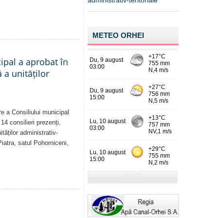
administrativ-teritoriale
METEO ORHEI
cipal a aprobat în
a unităților
re a Consiliului municipal
14 consilieri prezenți,
tăților administrativ-
Piatra, satul Pohorniceni,