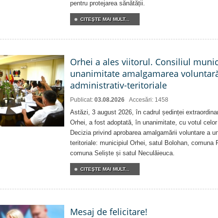
pentru protejarea sănătății.
CITEŞTE MAI MULT...
Orhei a ales viitorul. Consiliul muni
unanimitate amalgamarea voluntară 
administrativ-teritoriale
Publicat:
03.08.2026
Accesări: 1458
Astăzi, 3 august 2026, în cadrul ședinței extraordina
Orhei, a fost adoptată, în unanimitate, cu votul celor 
Decizia privind aprobarea amalgamării voluntare a uni
teritoriale: municipiul Orhei, satul Bolohan, comuna 
comuna Seliște și satul Neculăieuca.
CITEŞTE MAI MULT...
Mesaj de felicitare!