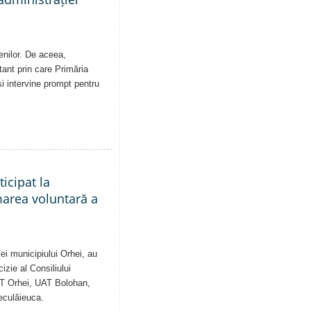
enilor. De aceea,
tant prin care Primăria
și intervine prompt pentru
ticipat la
marea voluntară a
ei municipiului Orhei, au
izie al Consiliului
AT Orhei, UAT Bolohan,
eculăieuca.