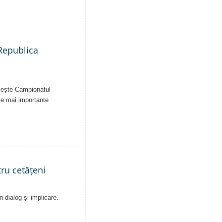
 Republica
uiește Campionatul
le mai importante
ru cetățeni
n dialog și implicare.