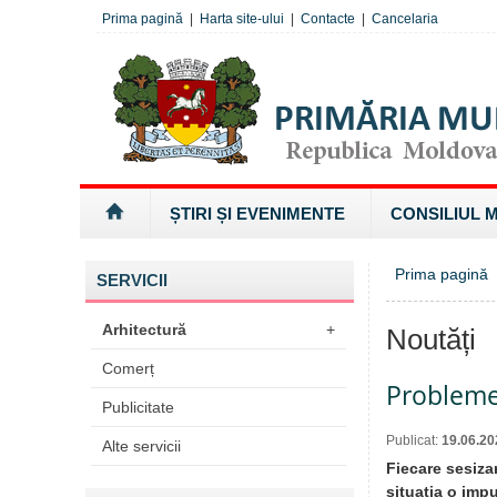
Prima pagină
|
Harta site-ului
|
Contacte
|
Cancelaria
ȘTIRI ȘI EVENIMENTE
CONSILIUL 
Prima pagină
SERVICII
Arhitectură
+
Noutăți
Comerț
Problemel
Publicitate
Publicat:
19.06.20
Alte servicii
Fiecare sesiza
situația o impu