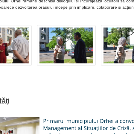
piului Orhei rămâne deschisă dialogului și încurajează locuitorii să c
eoarece dezvoltarea orașului începe prin implicare, colaborare și acțiun
ăți
Primarul municipiului Orhei a conv
Management al Situațiilor de Criză. 