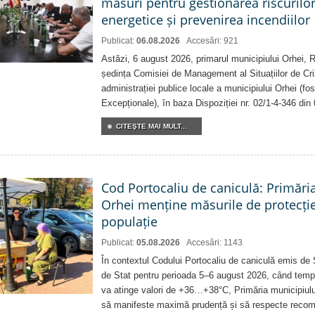
măsuri pentru gestionarea riscurilor
energetice și prevenirea incendiilor
Publicat:
06.08.2026
Accesări: 921
Astăzi, 6 august 2026, primarul municipiului Orhei,
ședința Comisiei de Management al Situațiilor de Criz
administrației publice locale a municipiului Orhei (fo
Excepționale), în baza Dispoziției nr. 02/1-4-346 din
CITEŞTE MAI MULT...
Cod Portocaliu de caniculă: Primări
Orhei menține măsurile de protecți
populație
Publicat:
05.08.2026
Accesări: 1143
În contextul Codului Portocaliu de caniculă emis de 
de Stat pentru perioada 5–6 august 2026, când temp
va atinge valori de +36…+38°C, Primăria municipiulu
să manifeste maximă prudență și să respecte recoman