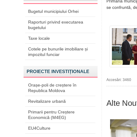
Primăria munici
se confruntă, d
Bugetul municipiului Orhei
Raporturi privind executarea
bugetului
Taxe locale
Cotele pe bunurile imobiliare și
impozitul funciar
PROIECTE INVESTIȚIONALE
Accesări: 3460
Orașe-poli de creștere în
Republica Moldova
Alte Nout
Revitalizare urbană
Primarii pentru Creștere
Economică (M4EG)
EU4Culture