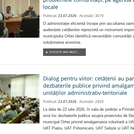
locale
Publicat:
23.07.2026
Accesări: 3079
O administrație eficientă începe prin ascultarea oam
audiențele cetățenilor reprezintă un instrument impor
municipiului Orhei identifică necesitățile comunității 
soluționarea acestora.
CITEŞTE MAI MULT...
Dialog pentru viitor: cetățenii au par
dezbaterile publice privind amalga
unităților administrativ-teritoriale
Publicat:
23.07.2026
Accesări: 2929
La data de 22 iulie 2026, în sala de ședințe a Primări
avut loc dezbaterile publice asupra proiectului de Dec
municipal Orhei privind amalgamarea voluntară a U
UAT Piatra, UAT Pohorniceni, UAT Seliște și UAT N