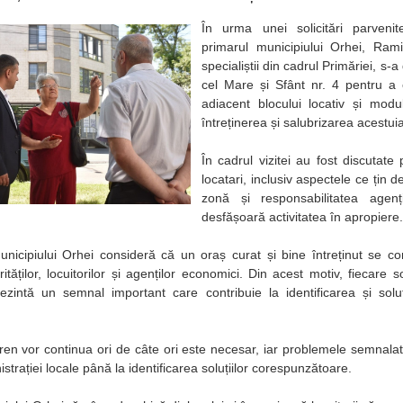
În urma unei solicitări parvenite
primarul municipiului Orhei, Ra
specialiștii din cadrul Primăriei, s-
cel Mare și Sfânt nr. 4 pentru a 
adiacent blocului locativ și modu
întreținerea și salubrizarea acestuia
În cadrul vizitei au fost discutat
locatari, inclusiv aspectele ce țin 
zonă și responsabilitatea agenț
desfășoară activitatea în apropiere.
unicipiului Orhei consideră că un oraș curat și bine întreținut se co
ăților, locuitorilor și agenților economici. Din acest motiv, fiecare s
rezintă un semnal important care contribuie la identificarea și sol
 teren vor continua ori de câte ori este necesar, iar problemele semnal
istrației locale până la identificarea soluțiilor corespunzătoare.