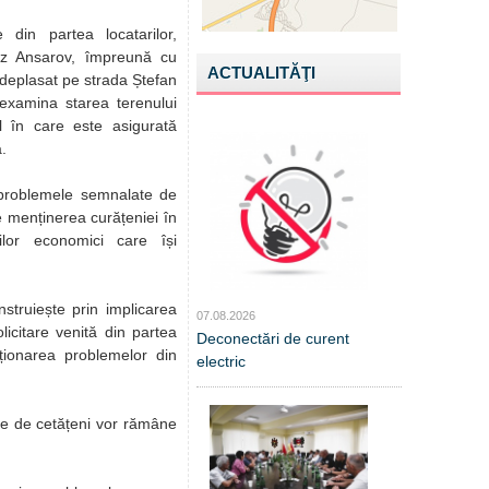
 din partea locatarilor,
miz Ansarov, împreună cu
ACTUALITĂŢI
a deplasat pe strada Ștefan
examina starea terenului
l în care este asigurată
.
e problemele semnalate de
de menținerea curățeniei în
ilor economici care își
nstruiește prin implicarea
07.08.2026
olicitare venită din partea
Deconectări de curent
uționarea problemelor din
electric
ate de cetățeni vor rămâne