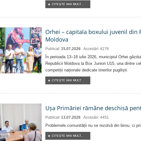
CITEŞTE MAI MULT...
Orhei – capitala boxului juvenil din
Moldova
Publicat:
15.07.2026
Accesări: 4276
În perioada 13–18 iulie 2026, municipiul Orhei găzd
Republicii Moldova la Box Juniori U15, una dintre ce
competiții naționale dedicate tinerilor pugiliști.
CITEŞTE MAI MULT...
Ușa Primăriei rămâne deschisă pent
Publicat:
13.07.2026
Accesări: 4451
Problemele comunității nu se rezolvă din birou, ci pri
CITEŞTE MAI MULT...