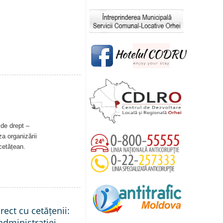
 de drept –
a organizării
 cetățean.
rect cu cetățenii:
administrației