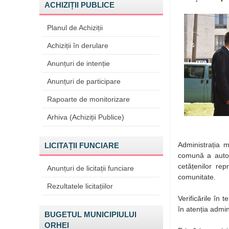
ACHIZIȚII PUBLICE
Planul de Achiziții
Achiziții în derulare
Anunțuri de intenție
Anunțuri de participare
Rapoarte de monitorizare
Arhiva (Achiziții Publice)
Administrația m
LICITAȚII FUNCIARE
comună a autorit
cetățenilor rep
Anunțuri de licitații funciare
comunitate.
Rezultatele licitațiilor
Verificările în
în atenția admin
BUGETUL MUNICIPIULUI
ORHEI