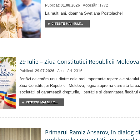
Publicat:
01.08.2026
Accesări: 1772
La mulți ani, doamna Svetlana Postolache!
CITEŞTE MAI MULT...
29 Iulie – Ziua Constituției Republicii Moldova
Publicat:
29.07.2026
Accesări: 2316
Astăzi celebrăm unul dintre cele mai importante repere ale statului
Ziua Constituției Republicii Moldova, legea supremă care stă la baz
societății și garantează drepturile, libertățile și demnitatea fiecărui
CITEŞTE MAI MULT...
Primarul Ramiz Ansarov, în dialog di
problemele comunității, pe agenda 