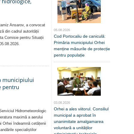
 hidrologice,
 Ramiz Ansarov, a convocat
05.08.2026
ă din cadrul autorității
Cod Portocaliu de caniculă:
sta Comisie pentru Situații
Primăria municipiului Orhei
 05.08.2026.
menține măsurile de protecție
pentru populație
a municipiului
e pentru
03.08.2026
Orhei a ales viitorul. Consiliul
Serviciul Hidrometeorologic
municipal a aprobat în
eratura maximă a aerului
unanimitate amalgamarea
i Orhei îndeamnă cetățenii
voluntară a unităților
dările specialiștilor