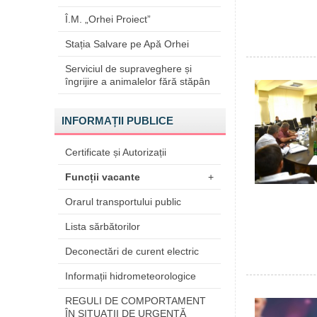
Î.M. „Orhei Proiect”
Stația Salvare pe Apă Orhei
Serviciul de supraveghere și
îngrijire a animalelor fără stăpân
INFORMAȚII PUBLICE
Certificate și Autorizații
Funcții vacante
+
Orarul transportului public
Lista sărbătorilor
Deconectări de curent electric
Informații hidrometeorologice
REGULI DE COMPORTAMENT
ÎN SITUAŢII DE URGENŢĂ