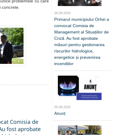
omunice problemele cu care
i concrete.
06.08.2026
Primarul municipiului Orhei a
convocat Comisia de
Management al Situațiilor de
Criză. Au fost aprobate
măsuri pentru gestionarea
riscurilor hidrologice,
energetice și prevenirea
incendiilor
05.08.2026
Anunț
ocat Comisia de
Au fost aprobate