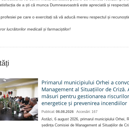
satisfacția de a ști că munca Dumneavoastră este apreciată și respectat
profesiei pe care o exercitați să vă aducă mereu respectul și recunoștinț
ror lucrătorilor medicali și farmaciștilor!
ăți
Primarul municipiului Orhei a conv
Management al Situațiilor de Criză. 
măsuri pentru gestionarea riscurilor
energetice și prevenirea incendiilor
Publicat:
06.08.2026
Accesări: 167
Astăzi, 6 august 2026, primarul municipiului Orhei,
ședința Comisiei de Management al Situațiilor de Criz