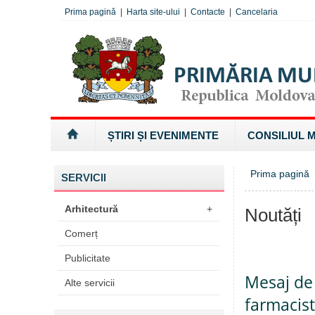
Prima pagină
|
Harta site-ului
|
Contacte
|
Cancelaria
ȘTIRI ȘI EVENIMENTE
CONSILIUL 
Prima pagină
SERVICII
Arhitectură
+
Noutăți
Comerț
Publicitate
Mesaj de 
Alte servicii
farmacist