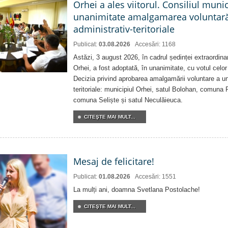
Orhei a ales viitorul. Consiliul muni
unanimitate amalgamarea voluntară 
administrativ-teritoriale
Publicat:
03.08.2026
Accesări: 1168
Astăzi, 3 august 2026, în cadrul ședinței extraordina
Orhei, a fost adoptată, în unanimitate, cu votul celor 
Decizia privind aprobarea amalgamării voluntare a uni
teritoriale: municipiul Orhei, satul Bolohan, comuna 
comuna Seliște și satul Neculăieuca.
CITEŞTE MAI MULT...
Mesaj de felicitare!
Publicat:
01.08.2026
Accesări: 1551
La mulți ani, doamna Svetlana Postolache!
CITEŞTE MAI MULT...