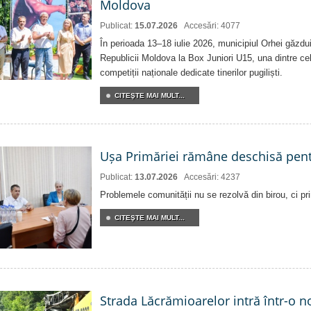
Moldova
Publicat:
15.07.2026
Accesări: 4077
În perioada 13–18 iulie 2026, municipiul Orhei găzd
Republicii Moldova la Box Juniori U15, una dintre ce
competiții naționale dedicate tinerilor pugiliști.
CITEŞTE MAI MULT...
Ușa Primăriei rămâne deschisă pent
Publicat:
13.07.2026
Accesări: 4237
Problemele comunității nu se rezolvă din birou, ci pri
CITEŞTE MAI MULT...
Strada Lăcrămioarelor intră într-o 