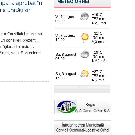
METEO ORHEI
cipal a aprobat în
a unităților
re a Consiliului municipal
14 consilieri prezenți,
tăților administrativ-
Piatra, satul Pohorniceni,