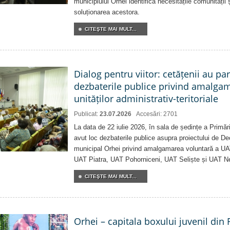
municipiului Orhei identifică necesitățile comunității 
soluționarea acestora.
CITEŞTE MAI MULT...
Dialog pentru viitor: cetățenii au par
dezbaterile publice privind amalga
unităților administrativ-teritoriale
Publicat:
23.07.2026
Accesări: 2701
La data de 22 iulie 2026, în sala de ședințe a Primări
avut loc dezbaterile publice asupra proiectului de Dec
municipal Orhei privind amalgamarea voluntară a U
UAT Piatra, UAT Pohorniceni, UAT Seliște și UAT N
CITEŞTE MAI MULT...
Orhei – capitala boxului juvenil din