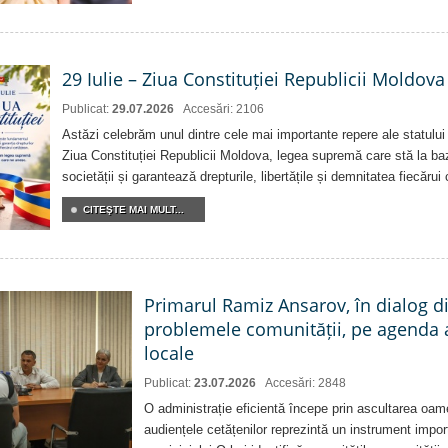
29 Iulie – Ziua Constituției Republicii Moldova
Publicat:
29.07.2026
Accesări: 2106
Astăzi celebrăm unul dintre cele mai importante repere ale statului
Ziua Constituției Republicii Moldova, legea supremă care stă la baz
societății și garantează drepturile, libertățile și demnitatea fiecărui
CITEŞTE MAI MULT...
Primarul Ramiz Ansarov, în dialog di
problemele comunității, pe agenda 
locale
Publicat:
23.07.2026
Accesări: 2848
O administrație eficientă începe prin ascultarea oam
audiențele cetățenilor reprezintă un instrument impor