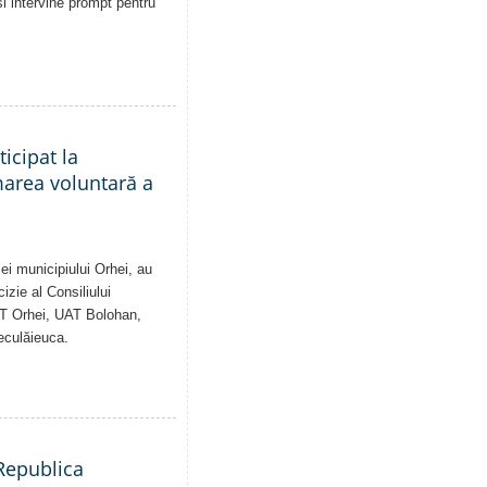
și intervine prompt pentru
ticipat la
marea voluntară a
ei municipiului Orhei, au
izie al Consiliului
AT Orhei, UAT Bolohan,
eculăieuca.
 Republica