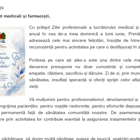
26
ri medicali și farmaciști,
Cu prilejul Zilei profesionale a lucrătorului medical ș
anual în cea de-a treia duminică a lunii iunie, Primă
adresează cele mai sincere felicitări, însoțite de înt
recunoștință pentru activitatea pe care o desfășurați în 
Profesia pe care ați ales-o este una dintre cele mai
deoarece presupune nu doar cunoștințe și compete
empatie, răbdare, sacrificiu și dăruire. Zi de zi, prin m
sănătatea, insuflați speranță și oferiți sprijin celor afl
vieții.
Vă mulțumim pentru profesionalismul, devotamentul și 
ngrijirea pacienților, pentru nopțile nedormite, pentru eforturile depuse 
a permanentă față de sănătatea comunității noastre. De asemenea
are prin activitatea lor contribuie esențial la asigurarea tratamentelor
e sărbătoare, vă dorim multă sănătate, putere de muncă, realizări profes