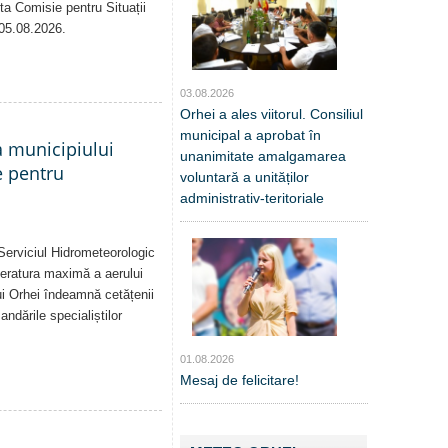
sta Comisie pentru Situații
 05.08.2026.
03.08.2026
Orhei a ales viitorul. Consiliul
municipal a aprobat în
a municipiului
unanimitate amalgamarea
e pentru
voluntară a unităților
administrativ-teritoriale
Serviciul Hidrometeorologic
eratura maximă a aerului
i Orhei îndeamnă cetățenii
dările specialiștilor
01.08.2026
Mesaj de felicitare!