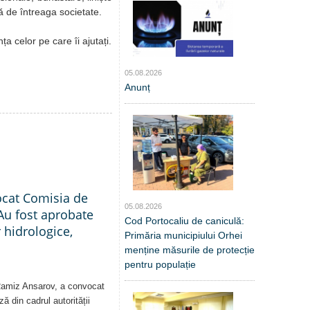
ă de întreaga societate.
a celor pe care îi ajutați.
05.08.2026
Anunț
ocat Comisia de
05.08.2026
Au fost aprobate
Cod Portocaliu de caniculă:
 hidrologice,
Primăria municipiului Orhei
menține măsurile de protecție
pentru populație
 Ramiz Ansarov, a convocat
ă din cadrul autorității