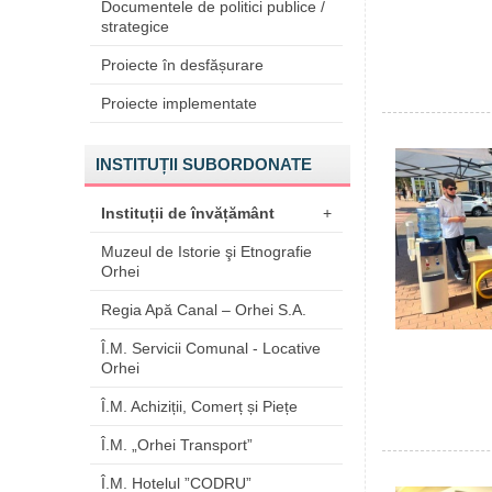
Documentele de politici publice /
strategice
Proiecte în desfășurare
Proiecte implementate
INSTITUȚII SUBORDONATE
Instituții de învățământ
+
Muzeul de Istorie şi Etnografie
Orhei
Regia Apă Canal – Orhei S.A.
Î.M. Servicii Comunal - Locative
Orhei
Î.M. Achiziții, Comerț și Piețe
Î.M. „Orhei Transport”
Î.M. Hotelul ”CODRU”