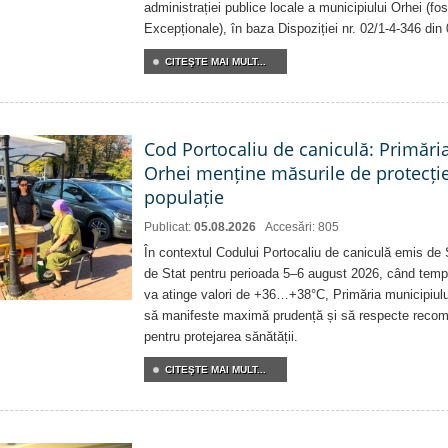
administrației publice locale a municipiului Orhei (fo
Excepționale), în baza Dispoziției nr. 02/1-4-346 din
CITEŞTE MAI MULT...
Cod Portocaliu de caniculă: Primări
Orhei menține măsurile de protecți
populație
Publicat:
05.08.2026
Accesări: 805
În contextul Codului Portocaliu de caniculă emis de 
de Stat pentru perioada 5–6 august 2026, când temp
va atinge valori de +36…+38°C, Primăria municipiulu
să manifeste maximă prudență și să respecte recoman
pentru protejarea sănătății.
CITEŞTE MAI MULT...