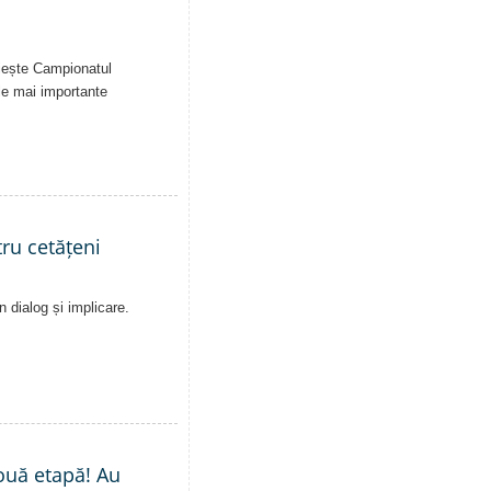
uiește Campionatul
le mai importante
ru cetățeni
n dialog și implicare.
nouă etapă! Au