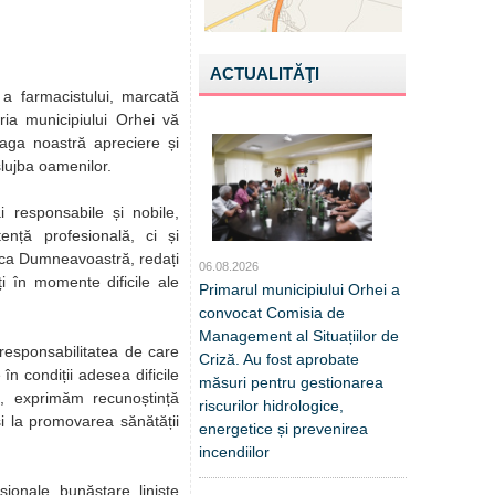
ACTUALITĂŢI
i a farmacistului, marcată
ria municipiului Orhei vă
reaga noastră apreciere și
slujba oamenilor.
 responsabile și nobile,
nță profesională, ci și
unca Dumneavoastră, redați
06.08.2026
ați în momente dificile ale
Primarul municipiului Orhei a
convocat Comisia de
Management al Situațiilor de
responsabilitatea de care
Criză. Au fost aprobate
în condiții adesea dificile
măsuri pentru gestionarea
, exprimăm recunoștință
riscurilor hidrologice,
 și la promovarea sănătății
energetice și prevenirea
incendiilor
ionale, bunăstare, liniște