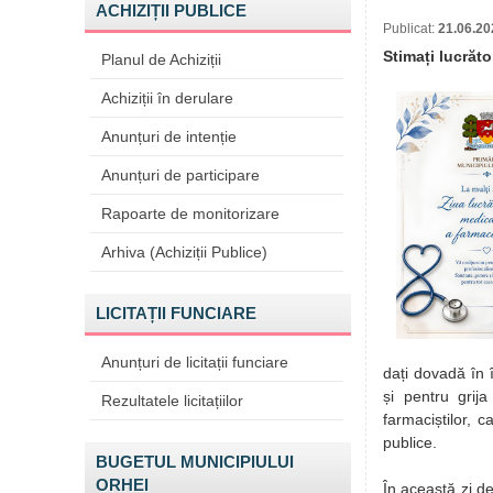
ACHIZIȚII PUBLICE
Publicat:
21.06.20
Stimați lucrăto
Planul de Achiziții
Achiziții în derulare
Anunțuri de intenție
Anunțuri de participare
Rapoarte de monitorizare
Arhiva (Achiziții Publice)
LICITAȚII FUNCIARE
Anunțuri de licitații funciare
dați dovadă în î
și pentru grij
Rezultatele licitațiilor
farmaciștilor, c
publice.
BUGETUL MUNICIPIULUI
ORHEI
În această zi d