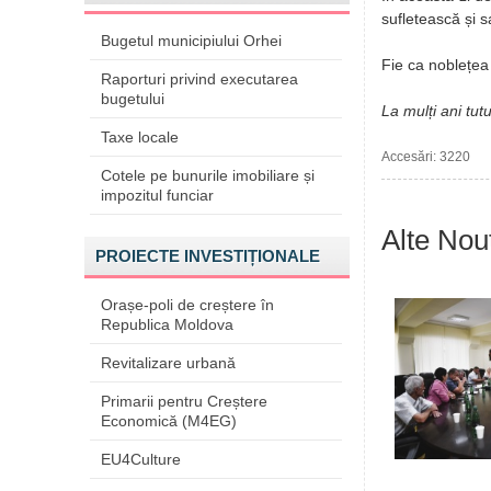
sufletească și 
Bugetul municipiului Orhei
Fie ca noblețea 
Raporturi privind executarea
bugetului
La mulți ani tutu
Taxe locale
Accesări: 3220
Cotele pe bunurile imobiliare și
impozitul funciar
Alte Nout
PROIECTE INVESTIȚIONALE
Orașe-poli de creștere în
Republica Moldova
Revitalizare urbană
Primarii pentru Creștere
Economică (M4EG)
EU4Culture