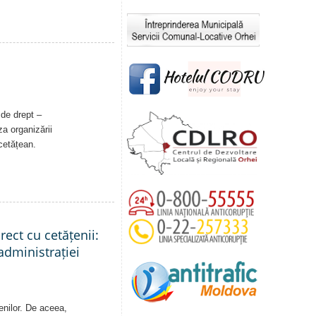
 de drept –
a organizării
 cetățean.
rect cu cetățenii:
administrației
enilor. De aceea,