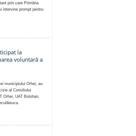
tant prin care Primăria
și intervine prompt pentru
ticipat la
marea voluntară a
ei municipiului Orhei, au
izie al Consiliului
AT Orhei, UAT Bolohan,
eculăieuca.