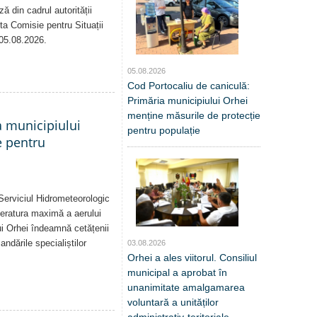
ă din cadrul autorității
sta Comisie pentru Situații
 05.08.2026.
05.08.2026
Cod Portocaliu de caniculă:
Primăria municipiului Orhei
menține măsurile de protecție
a municipiului
pentru populație
e pentru
Serviciul Hidrometeorologic
eratura maximă a aerului
i Orhei îndeamnă cetățenii
dările specialiștilor
03.08.2026
Orhei a ales viitorul. Consiliul
municipal a aprobat în
unanimitate amalgamarea
voluntară a unităților