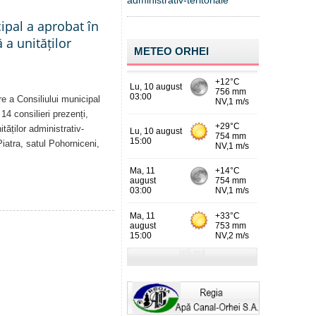
administrativ-teritoriale
cipal a aprobat în
a unităților
METEO ORHEI
re a Consiliului municipal
14 consilieri prezenți,
tăților administrativ-
Piatra, satul Pohorniceni,