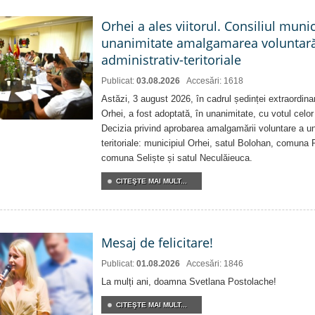
Orhei a ales viitorul. Consiliul muni
unanimitate amalgamarea voluntară 
administrativ-teritoriale
Publicat:
03.08.2026
Accesări: 1618
Astăzi, 3 august 2026, în cadrul ședinței extraordina
Orhei, a fost adoptată, în unanimitate, cu votul celor 
Decizia privind aprobarea amalgamării voluntare a uni
teritoriale: municipiul Orhei, satul Bolohan, comuna 
comuna Seliște și satul Neculăieuca.
CITEŞTE MAI MULT...
Mesaj de felicitare!
Publicat:
01.08.2026
Accesări: 1846
La mulți ani, doamna Svetlana Postolache!
CITEŞTE MAI MULT...