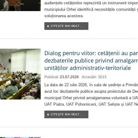
audiențele cetățenilor reprezintă un instrument impor
municipiului Orhei identifică necesitățile comunității 
soluționarea acestora.
CITEŞTE MAI MULT...
Dialog pentru viitor: cetățenii au par
dezbaterile publice privind amalga
unităților administrativ-teritoriale
Publicat:
23.07.2026
Accesări: 3015
La data de 22 iulie 2026, în sala de ședințe a Primări
avut loc dezbaterile publice asupra proiectului de Dec
municipal Orhei privind amalgamarea voluntară a U
UAT Piatra, UAT Pohorniceni, UAT Seliște și UAT N
CITEŞTE MAI MULT...