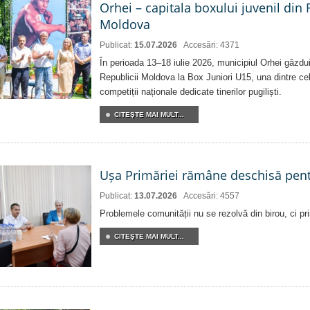
Orhei – capitala boxului juvenil din
Moldova
Publicat:
15.07.2026
Accesări: 4371
În perioada 13–18 iulie 2026, municipiul Orhei găzd
Republicii Moldova la Box Juniori U15, una dintre ce
competiții naționale dedicate tinerilor pugiliști.
CITEŞTE MAI MULT...
Ușa Primăriei rămâne deschisă pent
Publicat:
13.07.2026
Accesări: 4557
Problemele comunității nu se rezolvă din birou, ci pri
CITEŞTE MAI MULT...