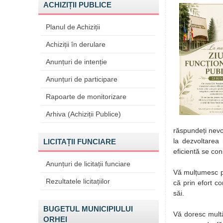
ACHIZIȚII PUBLICE
Planul de Achiziții
Achiziții în derulare
Anunțuri de intenție
Anunțuri de participare
Rapoarte de monitorizare
Arhiva (Achiziții Publice)
răspundeți nevoi
la dezvoltarea
LICITAȚII FUNCIARE
eficientă se con
Anunțuri de licitații funciare
Vă mulțumesc pe
Rezultatele licitațiilor
că prin efort c
săi.
BUGETUL MUNICIPIULUI
Vă doresc multă
ORHEI