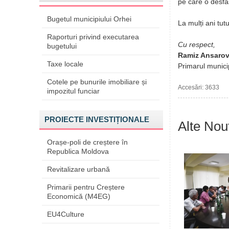
pe care o desfă
Bugetul municipiului Orhei
La mulți ani tutu
Raporturi privind executarea
Cu respect,
bugetului
Ramiz Ansaro
Taxe locale
Primarul munici
Cotele pe bunurile imobiliare și
Accesări: 3633
impozitul funciar
PROIECTE INVESTIȚIONALE
Alte Nout
Orașe-poli de creștere în
Republica Moldova
Revitalizare urbană
Primarii pentru Creștere
Economică (M4EG)
EU4Culture