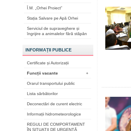
Î.M. „Orhei Proiect”
Stația Salvare pe Apă Orhei
Serviciul de supraveghere și
îngrijire a animalelor fără stăpân
INFORMAȚII PUBLICE
Certificate și Autorizații
Funcții vacante
+
Orarul transportului public
Lista sărbătorilor
Deconectări de curent electric
Informații hidrometeorologice
REGULI DE COMPORTAMENT
ÎN SITUAŢII DE URGENŢĂ