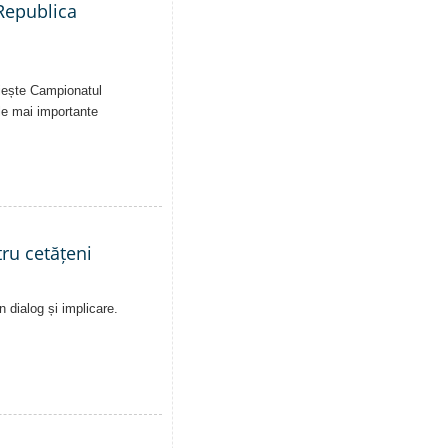
 Republica
uiește Campionatul
le mai importante
ru cetățeni
n dialog și implicare.