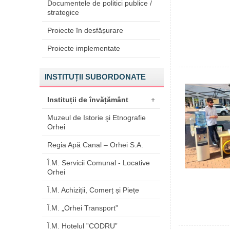
Documentele de politici publice /
strategice
Proiecte în desfășurare
Proiecte implementate
INSTITUȚII SUBORDONATE
Instituții de învățământ
+
Muzeul de Istorie şi Etnografie
Orhei
Regia Apă Canal – Orhei S.A.
Î.M. Servicii Comunal - Locative
Orhei
Î.M. Achiziții, Comerț și Piețe
Î.M. „Orhei Transport”
Î.M. Hotelul ”CODRU”