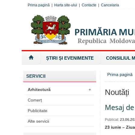
Prima pagină
|
Harta site-ului
|
Contacte
|
Cancelaria
ȘTIRI ȘI EVENIMENTE
CONSILIUL 
Prima pagină
SERVICII
Arhitectură
+
Noutăți
Comerț
Mesaj de 
Publicitate
Publicat:
23.06.20
Alte servicii
23 iunie – Ziu