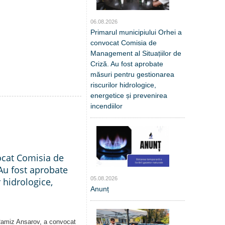
06.08.2026
Primarul municipiului Orhei a
convocat Comisia de
Management al Situațiilor de
Criză. Au fost aprobate
măsuri pentru gestionarea
riscurilor hidrologice,
energetice și prevenirea
incendiilor
ocat Comisia de
Au fost aprobate
05.08.2026
 hidrologice,
Anunț
 Ramiz Ansarov, a convocat