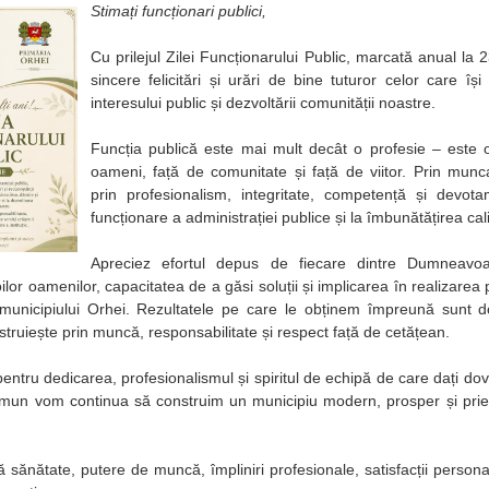
Stimați funcționari publici,
Cu prilejul Zilei Funcționarului Public, marcată anual la 
sincere felicitări și urări de bine tuturor celor care își 
interesului public și dezvoltării comunității noastre.
Funcția publică este mai mult decât o profesie – este o
oameni, față de comunitate și față de viitor. Prin mun
prin profesionalism, integritate, competență și devota
funcționare a administrației publice și la îmbunătățirea calită
Apreciez efortul depus de fiecare dintre Dumneavo
lor oamenilor, capacitatea de a găsi soluții și implicarea în realizarea 
 municipiului Orhei. Rezultatele pe care le obținem împreună sunt d
struiește prin muncă, responsabilitate și respect față de cetățean.
ntru dedicarea, profesionalismul și spiritul de echipă de care dați dov
omun vom continua să construim un municipiu modern, prosper și priete
 sănătate, putere de muncă, împliniri profesionale, satisfacții personal