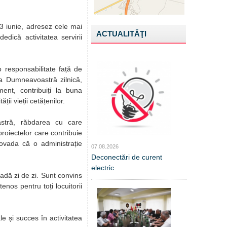
23 iunie, adresez cele mai
ACTUALITĂŢI
dedică activitatea servirii
 responsabilitate față de
ca Dumneavoastră zilnică,
ment, contribuiți la buna
ții vieții cetățenilor.
astră, răbdarea cu care
proiectelor care contribuie
ovada că o administrație
07.08.2026
Deconectări de curent
electric
adă zi de zi. Sunt convins
nos pentru toți locuitorii
e și succes în activitatea