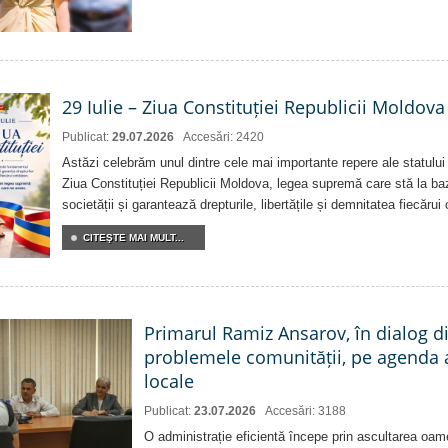
29 Iulie – Ziua Constituției Republicii Moldova
Publicat:
29.07.2026
Accesări: 2420
Astăzi celebrăm unul dintre cele mai importante repere ale statului
Ziua Constituției Republicii Moldova, legea supremă care stă la baz
societății și garantează drepturile, libertățile și demnitatea fiecărui
CITEŞTE MAI MULT...
Primarul Ramiz Ansarov, în dialog di
problemele comunității, pe agenda 
locale
Publicat:
23.07.2026
Accesări: 3188
O administrație eficientă începe prin ascultarea oam