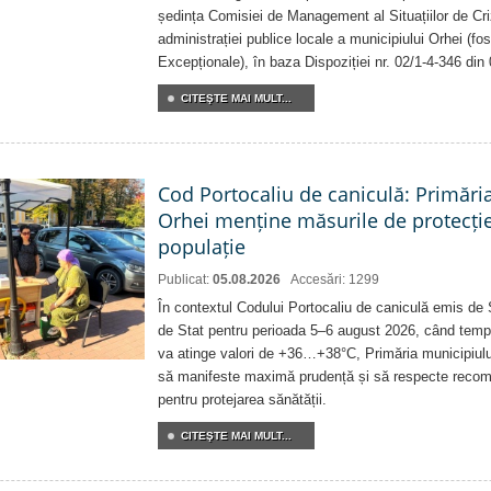
ședința Comisiei de Management al Situațiilor de Criz
administrației publice locale a municipiului Orhei (fo
Excepționale), în baza Dispoziției nr. 02/1-4-346 din
CITEŞTE MAI MULT...
Cod Portocaliu de caniculă: Primări
Orhei menține măsurile de protecți
populație
Publicat:
05.08.2026
Accesări: 1299
În contextul Codului Portocaliu de caniculă emis de 
de Stat pentru perioada 5–6 august 2026, când temp
va atinge valori de +36…+38°C, Primăria municipiulu
să manifeste maximă prudență și să respecte recoman
pentru protejarea sănătății.
CITEŞTE MAI MULT...