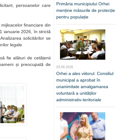
Primăria municipiului Orhei
citant, persoanelor care
menține măsurile de protecție
pentru populație
mijloacelor financiare din
1 ianuarie 2026, în strictă
nalizarea solicitărilor se
rilor legale.
ă fie alături de cetățenii
 oameni și preocupată de
03.08.2026
Orhei a ales viitorul. Consiliul
municipal a aprobat în
unanimitate amalgamarea
voluntară a unităților
administrativ-teritoriale