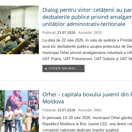
Dialog pentru viitor: cetățenii au par
dezbaterile publice privind amalga
unităților administrativ-teritoriale
Publicat:
23.07.2026
Accesări: 2653
La data de 22 iulie 2026, în sala de ședințe a Primări
avut loc dezbaterile publice asupra proiectului de Dec
municipal Orhei privind amalgamarea voluntară a U
UAT Piatra, UAT Pohorniceni, UAT Seliște și UAT N
CITEŞTE MAI MULT...
Orhei – capitala boxului juvenil din
Moldova
Publicat:
15.07.2026
Accesări: 3981
În perioada 13–18 iulie 2026, municipiul Orhei găzd
Republicii Moldova la Box Juniori U15, una dintre ce
competiții naționale dedicate tinerilor pugiliști.