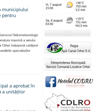
a municipiului
e pentru
Serviciul Hidrometeorologic
eratura maximă a aerului
i Orhei îndeamnă cetățenii
dările specialiștilor
cipal a aprobat în
a unităților