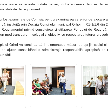
eriale unice se acordă o dată pe an, în baza cererii depuse de soli
iile stabilite de regulament.
au fost examinate de Comisia pentru examinarea cererilor de alocare a 
ă, instituită prin Decizia Consiliului municipal Orhei nr. 01-1/1.6 din 2
 Regulamentul privind constituirea și utilizarea Fondului de Rezervă. A
un mod transparent, colegial și obiectiv, cu respectarea tuturor prevede
piului Orhei va continua să implementeze măsuri de sprijin social și s
 de ajutor, consolidând o administrație responsabilă, apropiată de
nității.