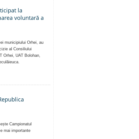
ticipat la
marea voluntară a
ei municipiului Orhei, au
izie al Consiliului
AT Orhei, UAT Bolohan,
eculăieuca.
 Republica
uiește Campionatul
le mai importante