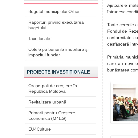
Ajutoarele mat
Bugetul municipiului Orhei
întrunesc condiț
Raporturi privind executarea
Toate cererile 
bugetului
Fondul de Rezerv
conformitate cu
Taxe locale
desfășoară într-
Cotele pe bunurile imobiliare și
impozitul funciar
Primăria munici
care au nevoie
bunăstarea comu
PROIECTE INVESTIȚIONALE
Orașe-poli de creștere în
Republica Moldova
Revitalizare urbană
Primarii pentru Creștere
Economică (M4EG)
EU4Culture