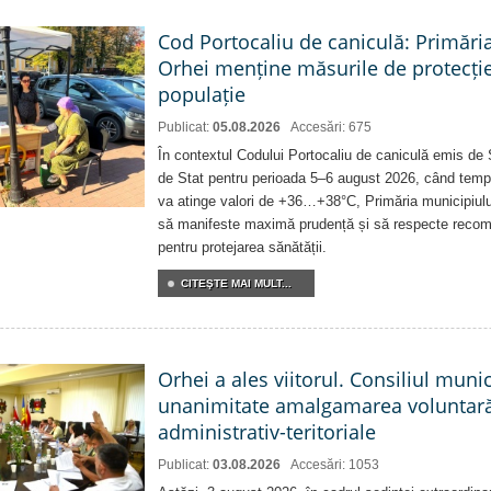
Cod Portocaliu de caniculă: Primări
Orhei menține măsurile de protecți
populație
Publicat:
05.08.2026
Accesări: 675
În contextul Codului Portocaliu de caniculă emis de 
de Stat pentru perioada 5–6 august 2026, când temp
va atinge valori de +36…+38°C, Primăria municipiulu
să manifeste maximă prudență și să respecte recoman
pentru protejarea sănătății.
CITEŞTE MAI MULT...
Orhei a ales viitorul. Consiliul muni
unanimitate amalgamarea voluntară 
administrativ-teritoriale
Publicat:
03.08.2026
Accesări: 1053