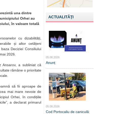
prezintă una dintre
ACTUALITĂŢI
municipiului Orhei au
ului, în valoare totală
ersoanelor cu dizabilități,
lnerabile și altor cetățeni
în baza Deciziei Consiliului
 mai 2026.
05.08.2026
Anunț
z Ansarov, a subliniat că
icultate rămâne o prioritate
ocale.
seamnă să fii aproape de
 cea mai mare nevoie de
ipiul Orhei, în condițiile
ile”, a declarat primarul
05.08.2026
Cod Portocaliu de caniculă: