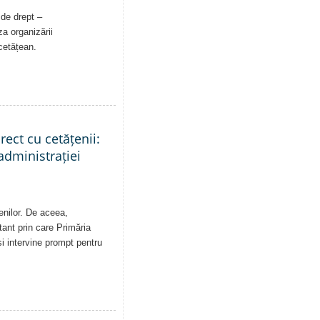
 de drept –
a organizării
 cetățean.
rect cu cetățenii:
administrației
enilor. De aceea,
tant prin care Primăria
și intervine prompt pentru