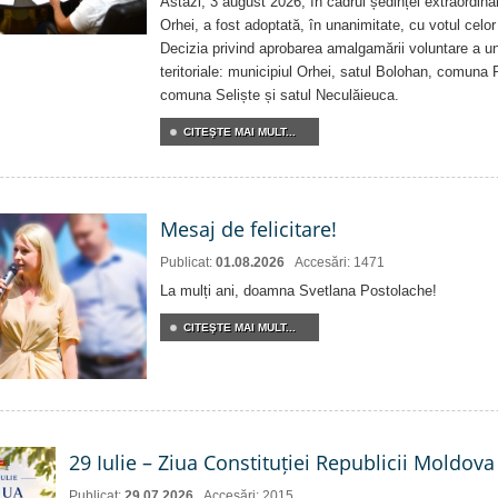
Astăzi, 3 august 2026, în cadrul ședinței extraordina
Orhei, a fost adoptată, în unanimitate, cu votul celor 
Decizia privind aprobarea amalgamării voluntare a uni
teritoriale: municipiul Orhei, satul Bolohan, comuna 
comuna Seliște și satul Neculăieuca.
CITEŞTE MAI MULT...
Mesaj de felicitare!
Publicat:
01.08.2026
Accesări: 1471
La mulți ani, doamna Svetlana Postolache!
CITEŞTE MAI MULT...
29 Iulie – Ziua Constituției Republicii Moldova
Publicat:
29.07.2026
Accesări: 2015