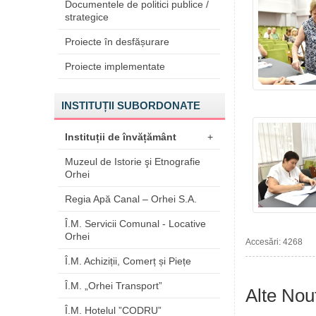
Documentele de politici publice /
strategice
Proiecte în desfășurare
Proiecte implementate
INSTITUȚII SUBORDONATE
Instituții de învățământ
+
Muzeul de Istorie şi Etnografie
Orhei
Regia Apă Canal – Orhei S.A.
Î.M. Servicii Comunal - Locative
Orhei
Accesări: 4268
Î.M. Achiziții, Comerț și Piețe
Î.M. „Orhei Transport”
Alte Nout
Î.M. Hotelul ”CODRU”