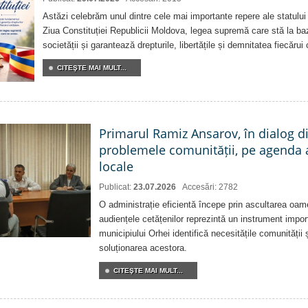
Astăzi celebrăm unul dintre cele mai importante repere ale statului
Ziua Constituției Republicii Moldova, legea supremă care stă la baz
societății și garantează drepturile, libertățile și demnitatea fiecărui
CITEŞTE MAI MULT...
Primarul Ramiz Ansarov, în dialog di
problemele comunității, pe agenda 
locale
Publicat:
23.07.2026
Accesări: 2782
O administrație eficientă începe prin ascultarea oam
audiențele cetățenilor reprezintă un instrument impor
municipiului Orhei identifică necesitățile comunității 
soluționarea acestora.
CITEŞTE MAI MULT...