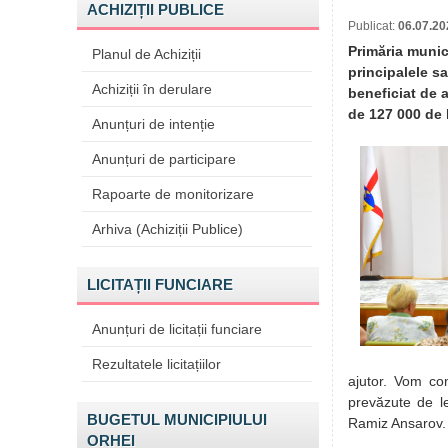
ACHIZIȚII PUBLICE
Publicat:
06.07.20
Primăria munic
Planul de Achiziții
principalele sa
Achiziții în derulare
beneficiat de 
de 127 000 de l
Anunțuri de intenție
Anunțuri de participare
Rapoarte de monitorizare
Arhiva (Achiziții Publice)
LICITAȚII FUNCIARE
Anunțuri de licitații funciare
Rezultatele licitațiilor
ajutor. Vom con
prevăzute de le
BUGETUL MUNICIPIULUI
Ramiz Ansarov.
ORHEI