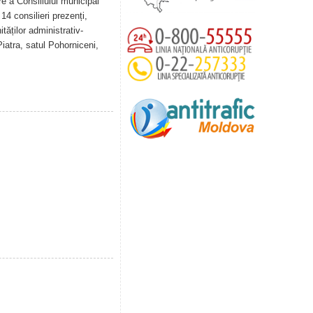
re a Consiliului municipal
14 consilieri prezenți,
tăților administrativ-
Piatra, satul Pohorniceni,