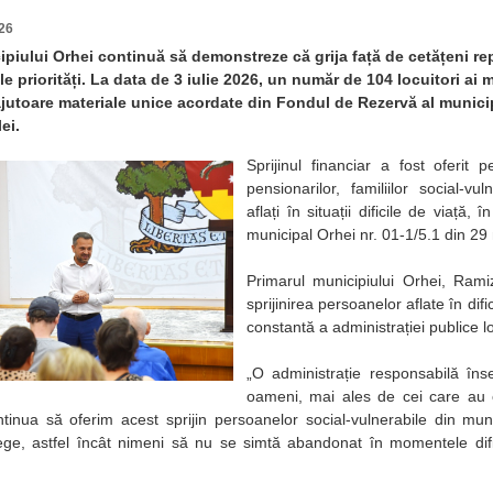
26
ipiului Orhei continuă să demonstreze că grija față de cetățeni re
le priorități. La data de 3 iulie 2026, un număr de 104 locuitori ai 
ajutoare materiale unice acordate din Fondul de Rezervă al municipi
ei.
Sprijinul financiar a fost oferit p
pensionarilor, familiilor social-vu
aflați în situații dificile de viață, 
municipal Orhei nr. 01-1/5.1 din 29
Primarul municipiului Orhei, Rami
sprijinirea persoanelor aflate în dif
constantă a administrației publice l
„O administrație responsabilă în
oameni, mai ales de cei care au
tinua să oferim acest sprijin persoanelor social-vulnerabile din munic
ge, astfel încât nimeni să nu se simtă abandonat în momentele dific