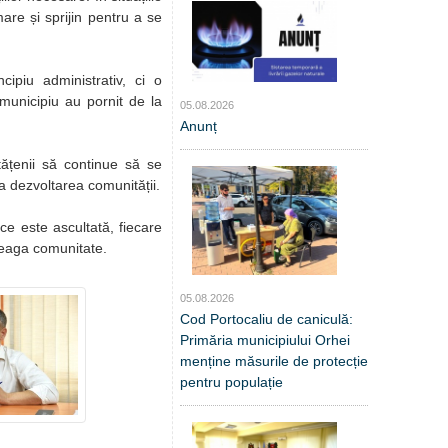
are și sprijin pentru a se
ipiu administrativ, ci o
n municipiu au pornit de la
05.08.2026
Anunț
tățenii să continue să se
la dezvoltarea comunității.
ce este ascultată, fiecare
treaga comunitate.
05.08.2026
Cod Portocaliu de caniculă:
Primăria municipiului Orhei
menține măsurile de protecție
pentru populație