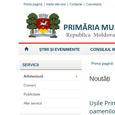
Prima pagină
|
Harta site-ului
|
Contacte
|
Cancelaria
ȘTIRI ȘI EVENIMENTE
CONSILIUL 
Prima pagină
SERVICII
Arhitectură
+
Noutăți
Comerț
Publicitate
Ușile Pri
Alte servicii
oamenilor