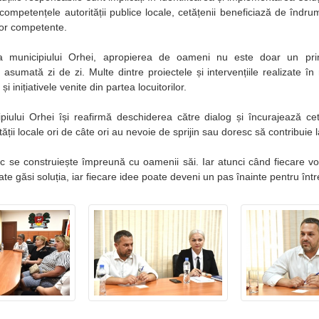
ompetențele autorității publice locale, cetățenii beneficiază de îndrum
ilor competente.
a municipiului Orhei, apropierea de oameni nu este doar un princ
 asumată zi de zi. Multe dintre proiectele și intervențiile realizate î
 și inițiativele venite din partea locuitorilor.
piului Orhei își reafirmă deschiderea către dialog și încurajează ce
ății locale ori de câte ori au nevoie de sprijin sau doresc să contribuie 
c se construiește împreună cu oamenii săi. Iar atunci când fiecare vo
te găsi soluția, iar fiecare idee poate deveni un pas înainte pentru în