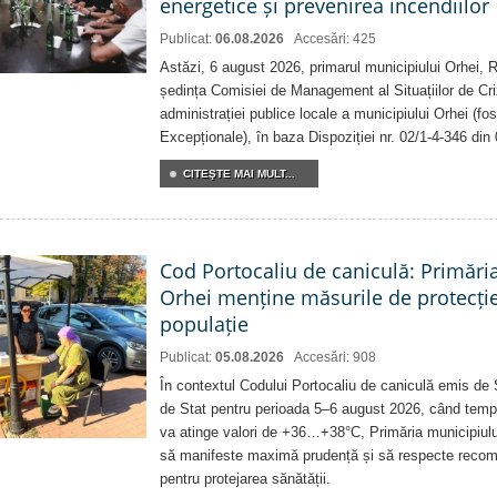
energetice și prevenirea incendiilor
Publicat:
06.08.2026
Accesări: 425
Astăzi, 6 august 2026, primarul municipiului Orhei,
ședința Comisiei de Management al Situațiilor de Criz
administrației publice locale a municipiului Orhei (fo
Excepționale), în baza Dispoziției nr. 02/1-4-346 din
CITEŞTE MAI MULT...
Cod Portocaliu de caniculă: Primări
Orhei menține măsurile de protecți
populație
Publicat:
05.08.2026
Accesări: 908
În contextul Codului Portocaliu de caniculă emis de 
de Stat pentru perioada 5–6 august 2026, când temp
va atinge valori de +36…+38°C, Primăria municipiulu
să manifeste maximă prudență și să respecte recoman
pentru protejarea sănătății.