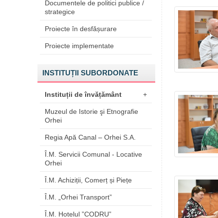
Documentele de politici publice /
strategice
Proiecte în desfășurare
Proiecte implementate
INSTITUȚII SUBORDONATE
Instituții de învățământ
+
Muzeul de Istorie şi Etnografie
Orhei
Regia Apă Canal – Orhei S.A.
Î.M. Servicii Comunal - Locative
Orhei
Î.M. Achiziții, Comerț și Piețe
Î.M. „Orhei Transport”
Î.M. Hotelul ”CODRU”