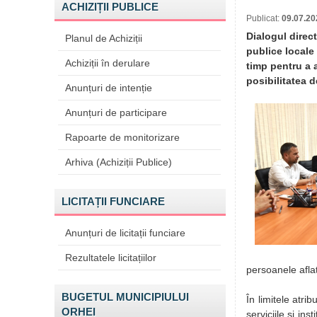
ACHIZIȚII PUBLICE
Publicat:
09.07.20
Dialogul direct
Planul de Achiziții
publice locale 
Achiziții în derulare
timp pentru a a
posibilitatea de
Anunțuri de intenție
Anunțuri de participare
Rapoarte de monitorizare
Arhiva (Achiziții Publice)
LICITAȚII FUNCIARE
Anunțuri de licitații funciare
Rezultatele licitațiilor
persoanele aflate
BUGETUL MUNICIPIULUI
În limitele atrib
ORHEI
serviciile și ins