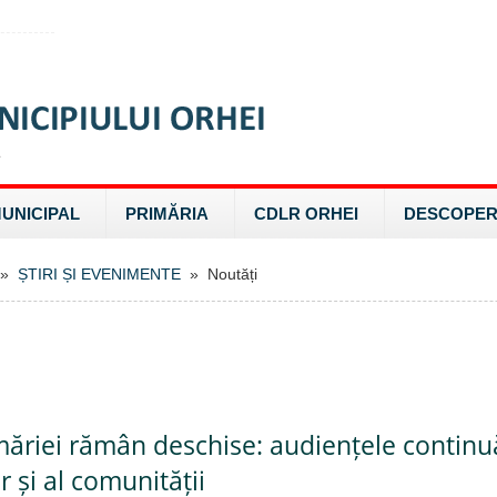
MUNICIPAL
PRIMĂRIA
CDLR ORHEI
DESCOPER
»
ȘTIRI ȘI EVENIMENTE
» Noutăți
măriei rămân deschise: audiențele continuă
 și al comunității