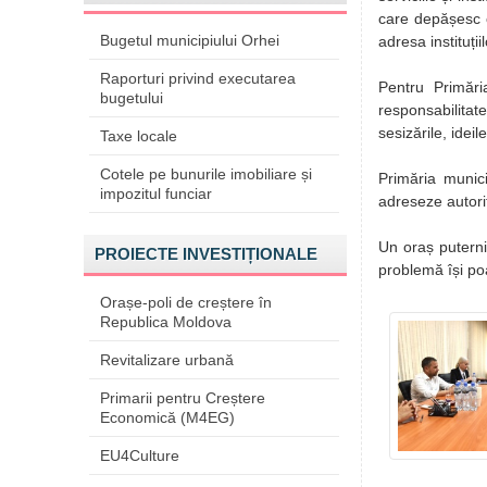
care depășesc c
Bugetul municipiului Orhei
adresa instituți
Raporturi privind executarea
Pentru Primări
bugetului
responsabilitate
sesizările, ideile
Taxe locale
Cotele pe bunurile imobiliare și
Primăria munici
impozitul funciar
adreseze autorit
Un oraș puterni
PROIECTE INVESTIȚIONALE
problemă își poa
Orașe-poli de creștere în
Republica Moldova
Revitalizare urbană
Primarii pentru Creștere
Economică (M4EG)
EU4Culture