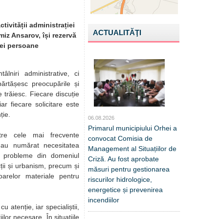
tivității administrației
ACTUALITĂŢI
miz Ansarov, își rezervă
ărei persoane
âlniri administrative, ci
ărtășesc preocupările și
e trăiesc. Fiecare discuție
iar fiecare solicitare este
ție.
06.08.2026
Primarul municipiului Orhei a
tre cele mai frecvente
convocat Comisia de
-au numărat necesitatea
Management al Situațiilor de
or, probleme din domeniul
Criză. Au fost aprobate
ții și urbanism, precum și
măsuri pentru gestionarea
toarelor materiale pentru
riscurilor hidrologice,
energetice și prevenirea
incendiilor
u atenție, iar specialiștii,
iilor necesare. În situațiile