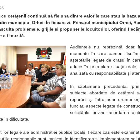
26
 cu cetățenii continuă să fie una dintre valorile care stau la baza ac
din municipiul Orhei. În fiecare zi, Primarul municipiului Orhei, Ra
sculta problemele, grijile și propunerile locuitorilor, oferind fiec
 a fi auzită.
Audiențele nu reprezintă doar înt
momente în care oamenii își împ
așteptările legate de orașul în car
aduce în prim-plan situații reale, 
analizată cu responsabilitate și aten
În săptămâna precedentă, prin
subiecte abordate de cetățeni s
reparării și întreținerii drumuril
funciar, aspecte legate de construc
solicitările privind acordarea aju
 în dificultate.
uțiilor legale ale administrației publice locale, fiecare caz este examinat c
tituțiile responsabile sunt implicați în identificarea și implementarea soluț