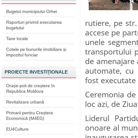
Bugetul municipiului Orhei
rutiere, pe str
Raporturi privind executarea
bugetului
accese pe parte
Taxe locale
unele segmente
transportului 
Cotele pe bunurile imobiliare și
impozitul funciar
de amenajare a
automate, cu c
PROIECTE INVESTIȚIONALE
fost executate
Orașe-poli de creștere în
Republica Moldova
Ceremonia de i
loc azi, de Zi
Revitalizare urbană
Primarii pentru Creștere
Liderul Parti
Economică (M4EG)
onoare al mun.
EU4Culture
inaugurarea str