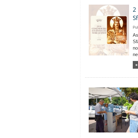
2
S
Pub
As
Sf
no
ne