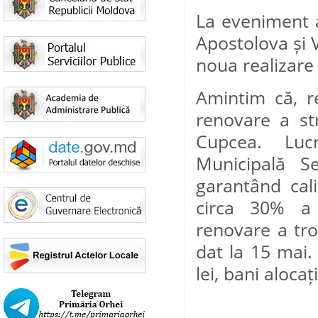
La eveniment a
Apostolova și V
noua realizare
Amintim că, re
renovare a str
Cupcea. Lucr
Municipală Se
garantând cal
circa 30% a f
renovare a tro
dat la 15 mai.
lei, bani alocaț