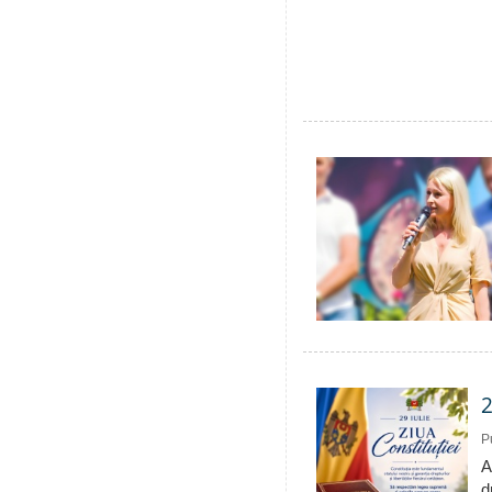
2
P
A
d