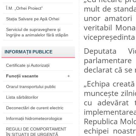
mult de standa
Î.M. „Orhei Proiect”
unor amatori p
Stația Salvare pe Apă Orhei
veritabil Mon
Serviciul de supraveghere și
vicepreședinta
îngrijire a animalelor fără stăpân
Deputata Vio
INFORMAȚII PUBLICE
parlamentare 
Certificate și Autorizații
declarat că se
Funcții vacante
+
„Echipa creată
Orarul transportului public
muncește zilnic
Lista sărbătorilor
cu adevărat 
Deconectări de curent electric
implementarea
Informații hidrometeorologice
Republica Mold
echipei noast
REGULI DE COMPORTAMENT
ÎN SITUAŢII DE URGENŢĂ