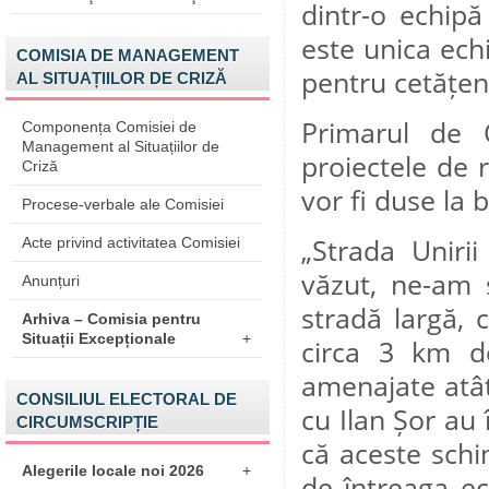
dintr-o echipă
este unica ech
COMISIA DE MANAGEMENT
pentru cetățeni
AL SITUAȚIILOR DE CRIZĂ
Primarul de 
Componența Comisiei de
Management al Situațiilor de
proiectele de r
Criză
vor fi duse la b
Procese-verbale ale Comisiei
„Strada Uniri
Acte privind activitatea Comisiei
văzut, ne-am 
Anunțuri
stradă largă, 
Arhiva – Comisia pentru
Situații Excepționale
+
circa 3 km d
amenajate atât 
CONSILIUL ELECTORAL DE
cu Ilan Șor au 
CIRCUMSCRIPȚIE
că aceste schi
Alegerile locale noi 2026
+
de întreaga e