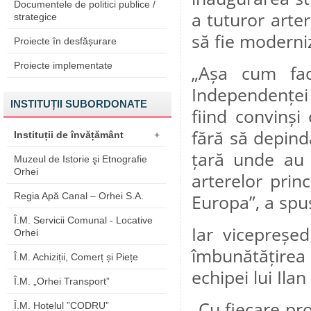
Documentele de politici publice /
a tuturor arte
strategice
să fie moderniz
Proiecte în desfășurare
Proiecte implementate
„Așa cum fac
Independenței n
INSTITUȚII SUBORDONATE
fiind convinși
fără să depind
Instituții de învățământ
+
țară unde au f
Muzeul de Istorie şi Etnografie
Orhei
arterelor princ
Regia Apă Canal – Orhei S.A.
Europa”, a spus
Î.M. Servicii Comunal - Locative
Iar vicepreșe
Orhei
îmbunătățirea
Î.M. Achiziții, Comerț și Piețe
echipei lui Ilan
Î.M. „Orhei Transport”
„Cu fiecare pro
Î.M. Hotelul ”CODRU”