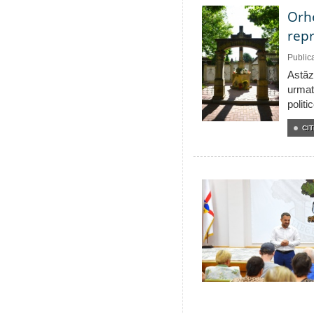
Orhe
repr
Public
Astăzi
urmat
politi
CIT