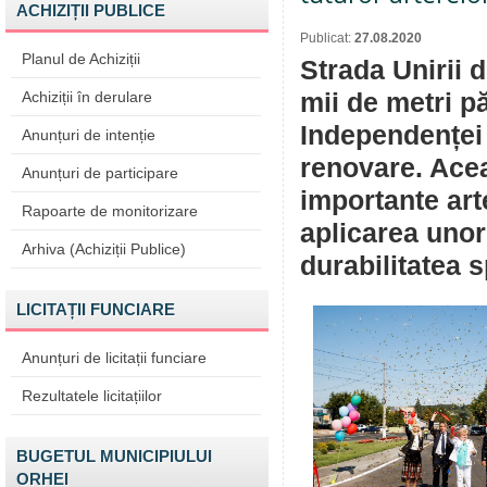
ACHIZIȚII PUBLICE
Publicat:
27.08.2020
Planul de Achiziții
Strada Unirii 
Achiziții în derulare
mii de metri pă
Independenței 
Anunțuri de intenție
renovare. Acea
Anunțuri de participare
importante art
Rapoarte de monitorizare
aplicarea unor
Arhiva (Achiziții Publice)
durabilitatea s
LICITAȚII FUNCIARE
Anunțuri de licitații funciare
Rezultatele licitațiilor
BUGETUL MUNICIPIULUI
ORHEI