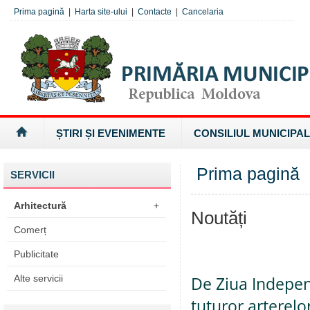
Prima pagină
|
Harta site-ului
|
Contacte
|
Cancelaria
ȘTIRI ȘI EVENIMENTE
CONSILIUL MUNICIPAL
Prima pagină
SERVICII
Arhitectură
+
Noutăți
Comerț
Publicitate
Alte servicii
De Ziua Independ
tuturor arterelo