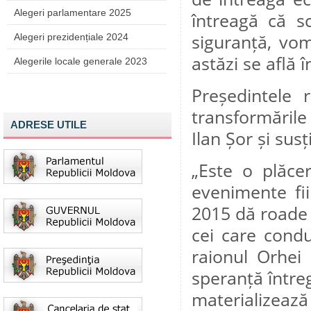
Alegeri parlamentare 2025
întreagă că sc
siguranță, vom
Alegeri prezidențiale 2024
astăzi se află 
Alegerile locale generale 2023
Președintele 
transformările
ADRESE UTILE
Ilan Șor și susț
„Este o plăce
evenimente fi
2015 dă roade 
cei care conduc
raionul Orhei
speranță întreg
materializează 