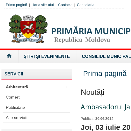
Prima pagină
|
Harta site-ului
|
Contacte
|
Cancelaria
ȘTIRI ȘI EVENIMENTE
CONSILIUL MUNICIPAL
Prima pagină
SERVICII
Arhitectură
+
Noutăți
Comerț
Ambasadorul Japo
Publicitate
Alte servicii
Publicat:
30.06.2014
Joi, 03 iulie 2