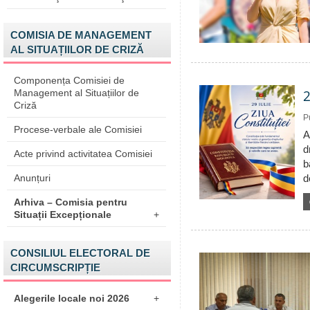
COMISIA DE MANAGEMENT
AL SITUAȚIILOR DE CRIZĂ
Componența Comisiei de
2
Management al Situațiilor de
Criză
P
Procese-verbale ale Comisiei
A
d
Acte privind activitatea Comisiei
b
Anunțuri
d
Arhiva – Comisia pentru
Situații Excepționale
+
CONSILIUL ELECTORAL DE
CIRCUMSCRIPȚIE
Alegerile locale noi 2026
+