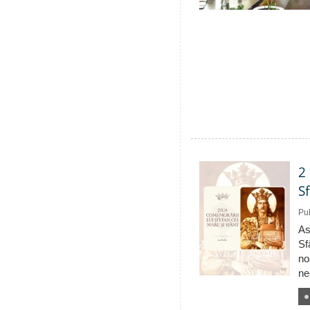
2
S
Pub
As
Sf
no
ne