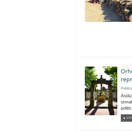
Orhe
repr
Public
Astăzi
urmat
politi
CIT