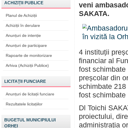
ACHIZIȚII PUBLICE
veni ambasador
SAKATA.
Planul de Achiziții
Achiziții în derulare
Anunțuri de intenție
Anunțuri de participare
4 instituții pre
Rapoarte de monitorizare
financiar al Fu
Arhiva (Achiziții Publice)
fost schimbate g
preșcolar din or
LICITAȚII FUNCIARE
schimbate 218 f
fost schimbate 
Anunțuri de licitații funciare
Rezultatele licitațiilor
Dl Toichi SAKAT
proiectului, dire
BUGETUL MUNICIPIULUI
administrația o
ORHEI