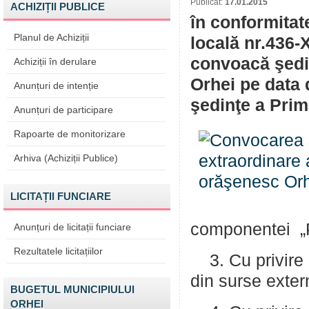
Publicat:
17.01.2015
ACHIZIȚII PUBLICE
în conformitat
Planul de Achiziții
locală nr.436-X
convoacă şedin
Achiziții în derulare
Orhei pe data d
Anunțuri de intenție
şedinţe a Prim
Anunțuri de participare
Rapoarte de monitorizare
Arhiva (Achiziții Publice)
LICITAȚII FUNCIARE
componentei „Pr
Anunțuri de licitații funciare
Rezultatele licitațiilor
3. Cu privire 
din surse exter
BUGETUL MUNICIPIULUI
ORHEI