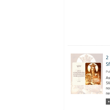
2
S
Pub
As
Sf
no
ne