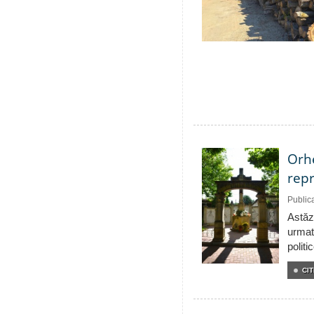
Orhe
repr
Public
Astăzi
urmat
politi
CIT