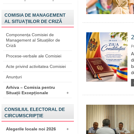
COMISIA DE MANAGEMENT
AL SITUAȚIILOR DE CRIZĂ
Componența Comisiei de
2
Management al Situațiilor de
Criză
P
A
Procese-verbale ale Comisiei
d
b
Acte privind activitatea Comisiei
d
Anunțuri
Arhiva – Comisia pentru
Situații Excepționale
+
CONSILIUL ELECTORAL DE
CIRCUMSCRIPȚIE
Alegerile locale noi 2026
+