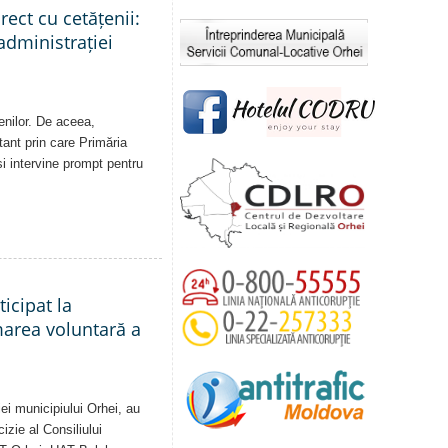
rect cu cetățenii:
administrației
enilor. De aceea,
tant prin care Primăria
și intervine prompt pentru
ticipat la
marea voluntară a
ei municipiului Orhei, au
izie al Consiliului