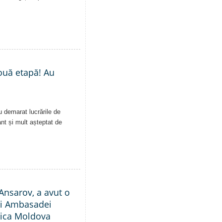
nouă etapă! Au
u demarat lucrările de
ant și mult așteptat de
Ansarov, a avut o
ții Ambasadei
blica Moldova