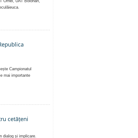
AT Orhei, UAT Bolohan,
eculăieuca.
 Republica
uiește Campionatul
le mai importante
ru cetățeni
n dialog și implicare.