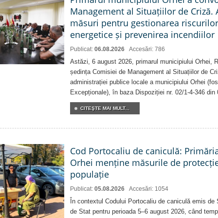
Management al Situațiilor de Criză. 
măsuri pentru gestionarea riscurilor
energetice și prevenirea incendiilor
Publicat:
06.08.2026
Accesări: 786
Astăzi, 6 august 2026, primarul municipiului Orhei,
ședința Comisiei de Management al Situațiilor de Criz
administrației publice locale a municipiului Orhei (fo
Excepționale), în baza Dispoziției nr. 02/1-4-346 din
CITEŞTE MAI MULT...
Cod Portocaliu de caniculă: Primări
Orhei menține măsurile de protecți
populație
Publicat:
05.08.2026
Accesări: 1054
În contextul Codului Portocaliu de caniculă emis de 
de Stat pentru perioada 5–6 august 2026, când temp