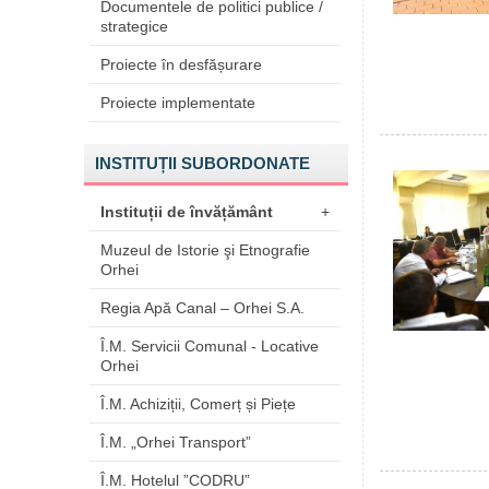
Documentele de politici publice /
strategice
Proiecte în desfășurare
Proiecte implementate
INSTITUȚII SUBORDONATE
Instituții de învățământ
+
Muzeul de Istorie şi Etnografie
Orhei
Regia Apă Canal – Orhei S.A.
Î.M. Servicii Comunal - Locative
Orhei
Î.M. Achiziții, Comerț și Piețe
Î.M. „Orhei Transport”
Î.M. Hotelul ”CODRU”