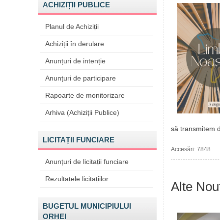
ACHIZIȚII PUBLICE
Planul de Achiziții
Achiziții în derulare
Anunțuri de intenție
Anunțuri de participare
Rapoarte de monitorizare
Arhiva (Achiziții Publice)
să transmitem dr
LICITAȚII FUNCIARE
Accesări: 7848
Anunțuri de licitații funciare
Rezultatele licitațiilor
Alte Nout
BUGETUL MUNICIPIULUI
ORHEI