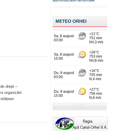
administrativ-teritoriale
METEO ORHEI
 de drept –
a organizării
 cetățean.