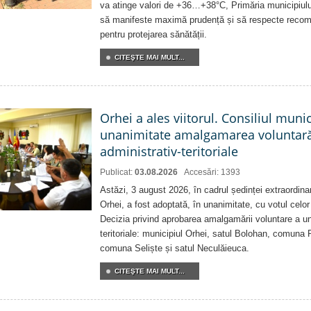
va atinge valori de +36…+38°C, Primăria municipiulu
să manifeste maximă prudență și să respecte recoman
pentru protejarea sănătății.
CITEŞTE MAI MULT...
Orhei a ales viitorul. Consiliul muni
unanimitate amalgamarea voluntară 
administrativ-teritoriale
Publicat:
03.08.2026
Accesări: 1393
Astăzi, 3 august 2026, în cadrul ședinței extraordina
Orhei, a fost adoptată, în unanimitate, cu votul celor 
Decizia privind aprobarea amalgamării voluntare a uni
teritoriale: municipiul Orhei, satul Bolohan, comuna 
comuna Seliște și satul Neculăieuca.
CITEŞTE MAI MULT...