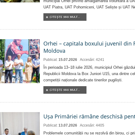
municipal Orhei privind amalgamarea voluntară a U
UAT Piatra, UAT Pohorniceni, UAT Seliște și UAT N
CITEŞTE MAI MULT...
Orhei – capitala boxului juvenil din
Moldova
Publicat:
15.07.2026
Accesări: 4241
În perioada 13–18 iulie 2026, municipiul Orhei găzd
Republicii Moldova la Box Juniori U15, una dintre ce
competiții naționale dedicate tinerilor pugiliști.
CITEŞTE MAI MULT...
Ușa Primăriei rămâne deschisă pent
Publicat:
13.07.2026
Accesări: 4405
Problemele comunității nu se rezolvă din birou, ci pri