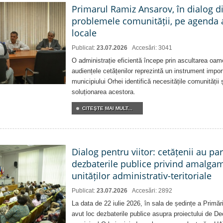
Primarul Ramiz Ansarov, în dialog di
problemele comunității, pe agenda 
locale
Publicat:
23.07.2026
Accesări: 3041
O administrație eficientă începe prin ascultarea oam
audiențele cetățenilor reprezintă un instrument impor
municipiului Orhei identifică necesitățile comunității 
soluționarea acestora.
CITEŞTE MAI MULT...
Dialog pentru viitor: cetățenii au par
dezbaterile publice privind amalga
unităților administrativ-teritoriale
Publicat:
23.07.2026
Accesări: 2892
La data de 22 iulie 2026, în sala de ședințe a Primări
avut loc dezbaterile publice asupra proiectului de Dec