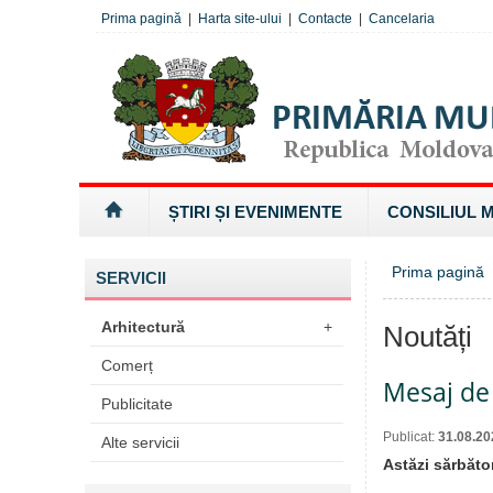
Prima pagină
|
Harta site-ului
|
Contacte
|
Cancelaria
ȘTIRI ȘI EVENIMENTE
CONSILIUL 
Prima pagină
SERVICII
Arhitectură
+
Noutăți
Comerț
Mesaj de 
Publicitate
Publicat:
31.08.20
Alte servicii
Astăzi sărbăto