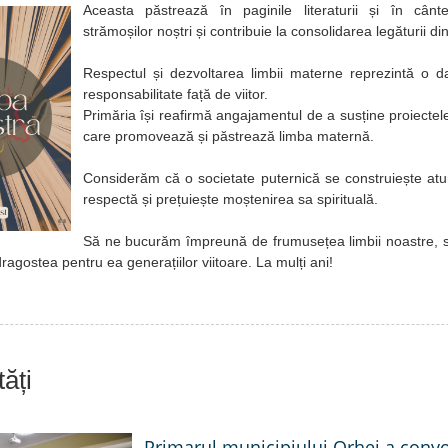
Aceasta păstrează în paginile literaturii și în cân
strămoșilor noștri și contribuie la consolidarea legăturii din
Respectul și dezvoltarea limbii materne reprezintă o da
responsabilitate față de viitor.
Primăria își reafirmă angajamentul de a susține proiectele
care promovează și păstrează limba maternă.
Considerăm că o societate puternică se construiește atu
respectă și prețuiește moștenirea sa spirituală.
Să ne bucurăm împreună de frumusețea limbii noastre, s
agostea pentru ea generațiilor viitoare. La mulți ani!
ăți
Primarul municipiului Orhei a conv