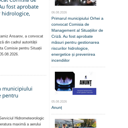
Au fost aprobate
 hidrologice,
06.08.2026
Primarul municipiului Orhei a
convocat Comisia de
Management al Situațiilor de
Criză. Au fost aprobate
 Ramiz Ansarov, a convocat
măsuri pentru gestionarea
ă din cadrul autorității
riscurilor hidrologice,
sta Comisie pentru Situații
energetice și prevenirea
 05.08.2026.
incendiilor
a municipiului
e pentru
05.08.2026
Anunț
Serviciul Hidrometeorologic
eratura maximă a aerului