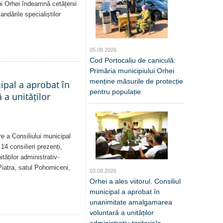
i Orhei îndeamnă cetățenii
dările specialiștilor
05.08.2026
Cod Portocaliu de caniculă:
Primăria municipiului Orhei
menține măsurile de protecție
cipal a aprobat în
pentru populație
a unităților
re a Consiliului municipal
14 consilieri prezenți,
tăților administrativ-
Piatra, satul Pohorniceni,
03.08.2026
Orhei a ales viitorul. Consiliul
municipal a aprobat în
unanimitate amalgamarea
voluntară a unităților