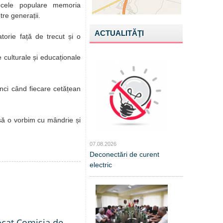
tecele populare memoria
tre generații.
ACTUALITĂŢI
torie față de trecut și o
 culturale și educaționale
nci când fiecare cetățean
ă o vorbim cu mândrie și
07.08.2026
Deconectări de curent
electric
ocat Comisia de