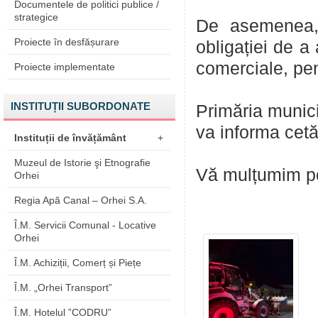
Documentele de politici publice /
strategice
De asemenea, 
Proiecte în desfășurare
obligației de a
comerciale, pent
Proiecte implementate
INSTITUȚII SUBORDONATE
Primăria munici
va informa cetăț
Instituții de învățământ
+
Muzeul de Istorie şi Etnografie
Vă mulțumim pe
Orhei
Regia Apă Canal – Orhei S.A.
Î.M. Servicii Comunal - Locative
Orhei
Î.M. Achiziții, Comerț și Piețe
Î.M. „Orhei Transport”
Î.M. Hotelul ”CODRU”