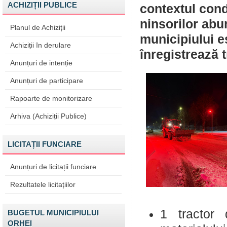
ACHIZIȚII PUBLICE
contextul cond
ninsorilor abun
Planul de Achiziții
municipiului e
Achiziții în derulare
înregistrează tr
Anunțuri de intenție
Anunțuri de participare
Rapoarte de monitorizare
Arhiva (Achiziții Publice)
LICITAȚII FUNCIARE
Anunțuri de licitații funciare
Rezultatele licitațiilor
1 tractor d
BUGETUL MUNICIPIULUI
ORHEI