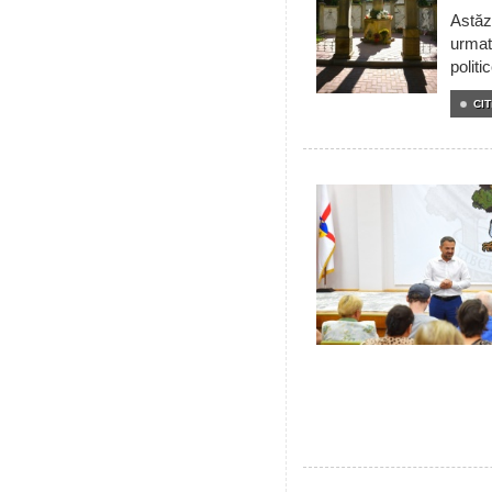
Astăzi
urmat
politi
CIT