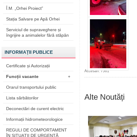
Î.M. „Orhei Proiect”
Stația Salvare pe Apă Orhei
Serviciul de supraveghere și
îngrijire a animalelor fără stăpân
INFORMAȚII PUBLICE
Certificate și Autorizații
Accesări: 7561
Funcții vacante
+
Orarul transportului public
Alte Noutăți
Lista sărbătorilor
Deconectări de curent electric
Informații hidrometeorologice
REGULI DE COMPORTAMENT
ÎN SITUAŢII DE URGENŢĂ