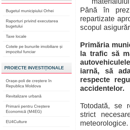
materialului
Până în preze
Bugetul municipiului Orhei
repartizate apr
Raporturi privind executarea
scopul asigurări
bugetului
Taxe locale
Primăria munici
Cotele pe bunurile imobiliare și
impozitul funciar
la trafic să 
autovehiculel
PROIECTE INVESTIȚIONALE
iarnă, să ad
respecte regul
Orașe-poli de creștere în
Republica Moldova
accidentelor.
Revitalizare urbană
Totodată, se 
Primarii pentru Creștere
Economică (M4EG)
strict necesar
EU4Culture
meteorologice.