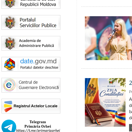
2
P
A
d
b
d