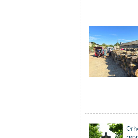
Orhe
repr