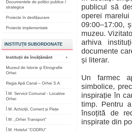
Documentele de politici publice /
publicul să de
strategice
operei marelui 
Proiecte în desfășurare
09:00–17:00, și
Proiecte implementate
muzeu. Vizitato
arhiva institu
INSTITUȚII SUBORDONATE
documente care 
Instituții de învățământ
+
și literar.
Muzeul de Istorie şi Etnografie
Orhei
Un farmec apa
Regia Apă Canal – Orhei S.A.
simbolice, pre
Î.M. Servicii Comunal - Locative
inspirație în c
Orhei
timp. Pentru a
Î.M. Achiziții, Comerț și Piețe
însoțită de r
Î.M. „Orhei Transport”
inspirate din p
Î.M. Hotelul ”CODRU”