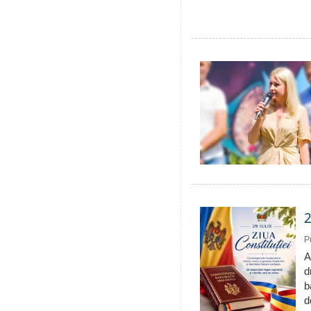
2
P
A
d
b
d