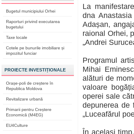
La manifestare
Bugetul municipiului Orhei
dna Anastasia 
Raporturi privind executarea
Adașan, angajaț
bugetului
raional Orhei, 
Taxe locale
„Andrei Suruce
Cotele pe bunurile imobiliare și
impozitul funciar
Programul artis
Mihai Eminescu
PROIECTE INVESTIȚIONALE
alături de mom
Orașe-poli de creștere în
valoare bogăți
Republica Moldova
operei sale căt
Revitalizare urbană
depunerea de fl
Primarii pentru Creștere
„Luceafărul poe
Economică (M4EG)
EU4Culture
În același timp