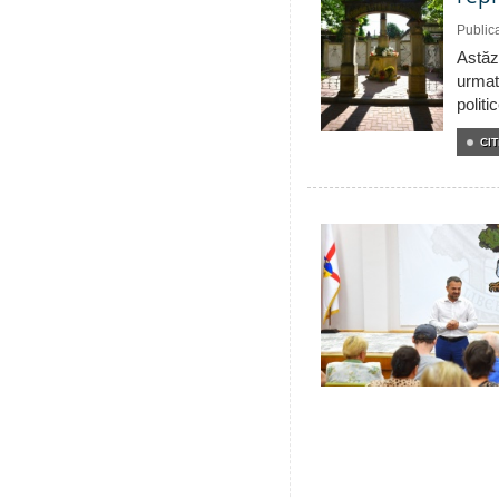
Public
Astăzi
urmat
politi
CIT