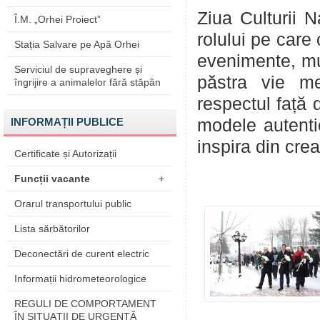
Ziua Culturii N
Î.M. „Orhei Proiect”
rolului pe care
Stația Salvare pe Apă Orhei
evenimente, mu
Serviciul de supraveghere și
păstra vie me
îngrijire a animalelor fără stăpân
respectul față d
INFORMAȚII PUBLICE
modele autenti
inspira din creaț
Certificate și Autorizații
Funcții vacante
+
Orarul transportului public
Lista sărbătorilor
Deconectări de curent electric
Informații hidrometeorologice
REGULI DE COMPORTAMENT
ÎN SITUAŢII DE URGENŢĂ