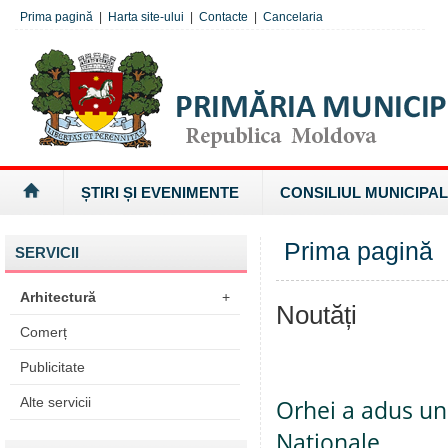
Prima pagină
|
Harta site-ului
|
Contacte
|
Cancelaria
ȘTIRI ȘI EVENIMENTE
CONSILIUL MUNICIPAL
Prima pagină
SERVICII
Arhitectură
+
Noutăți
Comerț
Publicitate
Alte servicii
Orhei a adus un
Naționale