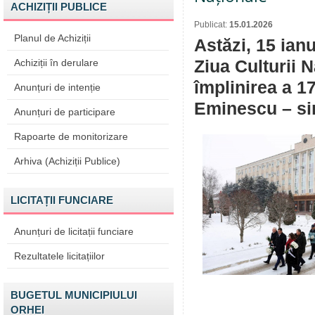
ACHIZIȚII PUBLICE
Publicat:
15.01.2026
Planul de Achiziții
Astăzi, 15 ian
Achiziții în derulare
Ziua Culturii 
împlinirea a 1
Anunțuri de intenție
Eminescu – sim
Anunțuri de participare
Rapoarte de monitorizare
Arhiva (Achiziții Publice)
LICITAȚII FUNCIARE
Anunțuri de licitații funciare
Rezultatele licitațiilor
BUGETUL MUNICIPIULUI
ORHEI