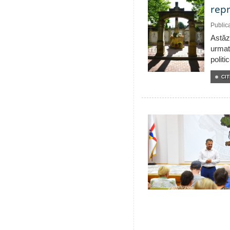
repr
Public
Astăzi
urmat
politi
CIT