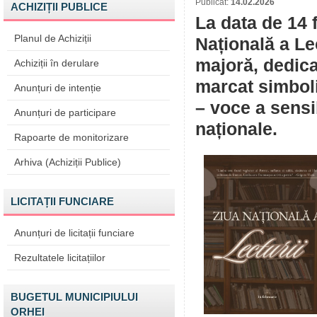
Publicat:
14.02.2026
ACHIZIȚII PUBLICE
La data de 14 
Planul de Achiziții
Națională a Le
majoră, dedicat
Achiziții în derulare
marcat simboli
Anunțuri de intenție
– voce a sensib
Anunțuri de participare
naționale.
Rapoarte de monitorizare
Arhiva (Achiziții Publice)
LICITAȚII FUNCIARE
Anunțuri de licitații funciare
Rezultatele licitațiilor
BUGETUL MUNICIPIULUI
ORHEI