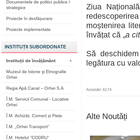
Documentele de politici publice /
Ziua Națională
strategice
redescoperirea 
Proiecte în desfășurare
moștenirea lite
Proiecte implementate
învățat că „
a ci
INSTITUȚII SUBORDONATE
Să deschidem 
Instituții de învățământ
+
legătura cu val
Muzeul de Istorie şi Etnografie
Orhei
Regia Apă Canal – Orhei S.A.
Accesări: 6174
Î.M. Servicii Comunal - Locative
Orhei
Alte Noutăți
Î.M. Achiziții, Comerț și Piețe
Î.M. „Orhei Transport”
Î.M. Hotelul ”CODRU”