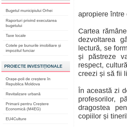
Bugetul municipiului Orhei
apropiere între
Raporturi privind executarea
bugetului
Cartea rămâne 
Taxe locale
dezvoltarea gân
Cotele pe bunurile imobiliare și
lectură, se for
impozitul funciar
și păstreze va
respect, cultur
PROIECTE INVESTIȚIONALE
creezi și să fii l
Orașe-poli de creștere în
Republica Moldova
În această zi d
Revitalizare urbană
profesorilor, p
Primarii pentru Creștere
dragostea pent
Economică (M4EG)
copiilor și tiner
EU4Culture