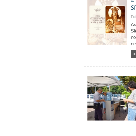
S
Pub
As
Sf
no
ne