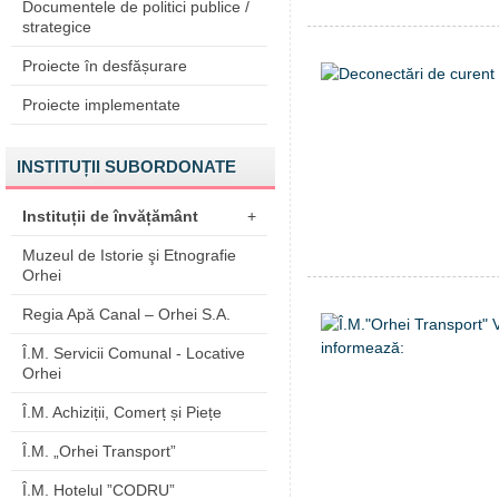
Documentele de politici publice /
strategice
Proiecte în desfășurare
Proiecte implementate
INSTITUȚII SUBORDONATE
Instituții de învățământ
+
Muzeul de Istorie şi Etnografie
Orhei
Regia Apă Canal – Orhei S.A.
Î.M. Servicii Comunal - Locative
Orhei
Î.M. Achiziții, Comerț și Piețe
Î.M. „Orhei Transport”
Î.M. Hotelul ”CODRU”