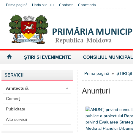
Prima pagină
|
Harta site-ului
|
Contacte
|
Cancelaria
ȘTIRI ȘI EVENIMENTE
CONSILIUL MUNICIPAL
Prima pagină
»
ȘTIRI Ș
SERVICII
Arhitectură
+
Anunțuri
Comerț
Publicitate
Alte servicii