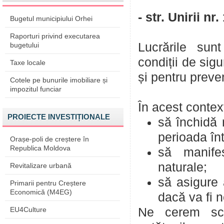
- str. Unirii nr
Bugetul municipiului Orhei
Raporturi privind executarea
Lucrările sun
bugetului
condiții de sigu
Taxe locale
și pentru preven
Cotele pe bunurile imobiliare și
impozitul funciar
În acest contex
PROIECTE INVESTIȚIONALE
să închidă 
perioada înt
Orașe-poli de creștere în
Republica Moldova
să manifes
naturale;
Revitalizare urbană
să asigure a
Primarii pentru Creștere
Economică (M4EG)
dacă va fi 
EU4Culture
Ne cerem scu