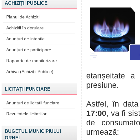
ACHIZIȚII PUBLICE
Planul de Achiziții
Achiziții în derulare
Anunțuri de intenție
Anunțuri de participare
Rapoarte de monitorizare
Arhiva (Achiziții Publice)
etanșeitate a
presiune.
LICITAȚII FUNCIARE
Astfel, în dat
Anunțuri de licitații funciare
17:00
, va fi si
Rezultatele licitațiilor
de consumato
urmează:
BUGETUL MUNICIPIULUI
ORHEI