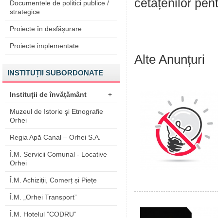
cetățenilor pen
Documentele de politici publice /
strategice
Proiecte în desfășurare
Proiecte implementate
Alte Anunțuri
INSTITUȚII SUBORDONATE
Instituții de învățământ
+
Muzeul de Istorie şi Etnografie
Orhei
Regia Apă Canal – Orhei S.A.
Î.M. Servicii Comunal - Locative
Orhei
Î.M. Achiziții, Comerț și Piețe
Î.M. „Orhei Transport”
Î.M. Hotelul ”CODRU”