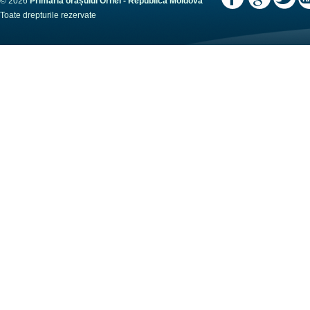
© 2026
Primaria orașului Orhei - Republica Moldova
Toate drepturile rezervate