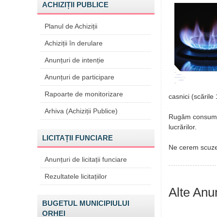
ACHIZIȚII PUBLICE
Planul de Achiziții
Achiziții în derulare
Anunțuri de intenție
Anunțuri de participare
Rapoarte de monitorizare
casnici (scările
Arhiva (Achiziții Publice)
Rugăm consumato
lucrărilor.
LICITAȚII FUNCIARE
Ne cerem scuze 
Anunțuri de licitații funciare
Rezultatele licitațiilor
Alte Anu
BUGETUL MUNICIPIULUI
ORHEI