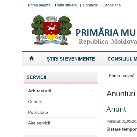
Prima pagină
|
Harta site-ului
|
Contacte
|
Cancelaria
ȘTIRI ȘI EVENIMENTE
CONSILIUL 
Prima pagină
SERVICII
Arhitectură
+
Anunțuri
Comerț
Anunț
Publicitate
Publicat:
31.05.20
Alte servicii
Sistare tempora