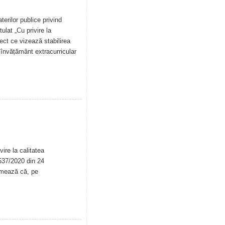
erilor publice privind
tulat „Cu privire la
iect ce vizează stabilirea
de învățământ extracurricular
ire la calitatea
. 537/2020 din 24
rmează că, pe