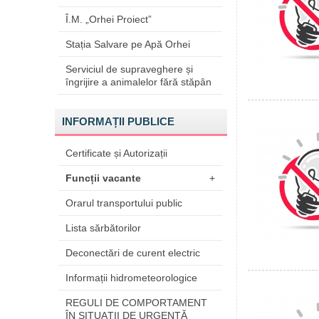
Î.M. „Orhei Proiect”
Stația Salvare pe Apă Orhei
Serviciul de supraveghere și
îngrijire a animalelor fără stăpân
INFORMAȚII PUBLICE
Certificate și Autorizații
Funcții vacante
+
Orarul transportului public
Lista sărbătorilor
Deconectări de curent electric
Informații hidrometeorologice
REGULI DE COMPORTAMENT
ÎN SITUAŢII DE URGENŢĂ