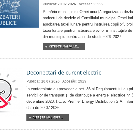
Publicat:
20.07.2026
Accesări: 3566
Primăria municipiului Orhei anunță organizarea dezbat
proiectul de decizie al Consiliului municipal Orhei inti
aprobarea taxei lunare pentru instruirea copiilor”, pro
taxei lunare pentru instruirea elevilor în instituțiile 
din municipiu pentru anul de studii 2026–2027.
CITEŞTE MAI MULT...
Deconectări de curent electric
Publicat:
20.07.2026
Accesări: 2929
În conformitate cu prevederile pct. 86 al Regulamentului cu priv
serviciilor de transport şi de distribuţie a energiei electrice nr
decembrie 2020, Î.C.S. Premier Energy Distribution S.A. info
data de 20.07.2026:
CITEŞTE MAI MULT...