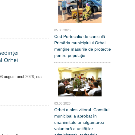
05.08.2026
Cod Portocaliu de caniculă:
Primăria municipiului Orhei
menține măsurile de protecție
edinței
pentru populație
al Orhei
 03 august anul 2026, ora
03.08.2026
Orhei a ales viitorul. Consiliul
municipal a aprobat în
unanimitate amalgamarea
voluntară a unităților