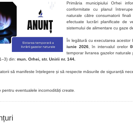
Primăria municipiului Orhei inf
conformitate cu planul întreruper
naturale către consumatorii finali
efectuate lucrări planificate de v
sistemului de alimentare cu gaze d
În legătură cu executarea acestor 
iunie 2026
, în intervalul orelor
0
temporar livrarea gazelor naturale
 1–3) din:
mun. Orhei, str. Unirii nr. 144.
rii să manifeste înțelegere și să respecte măsurile de siguranță nece
pentru eventualele incomodități create.
nțuri