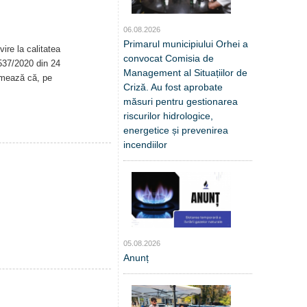
06.08.2026
Primarul municipiului Orhei a
ire la calitatea
convocat Comisia de
. 537/2020 din 24
Management al Situațiilor de
rmează că, pe
Criză. Au fost aprobate
măsuri pentru gestionarea
riscurilor hidrologice,
energetice și prevenirea
incendiilor
05.08.2026
Anunț