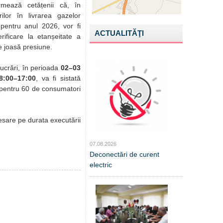
ormează cetățenii că, în
ilor în livrarea gazelor
 pentru anul 2026, vor fi
ACTUALITĂŢI
erificare la etanșeitate a
e joasă presiune.
lucrări, în perioada
02–03
8:00–17:00
, va fi sistată
 pentru 60 de consumatori
sare pe durata executării
07.08.2026
Deconectări de curent
electric