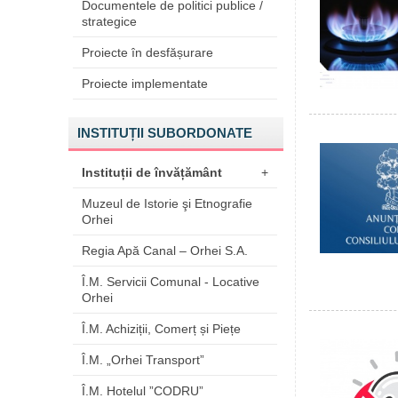
Documentele de politici publice /
strategice
Proiecte în desfășurare
Proiecte implementate
INSTITUȚII SUBORDONATE
Instituții de învățământ
+
Muzeul de Istorie şi Etnografie
Orhei
Regia Apă Canal – Orhei S.A.
Î.M. Servicii Comunal - Locative
Orhei
Î.M. Achiziții, Comerț și Piețe
Î.M. „Orhei Transport”
Î.M. Hotelul ”CODRU”