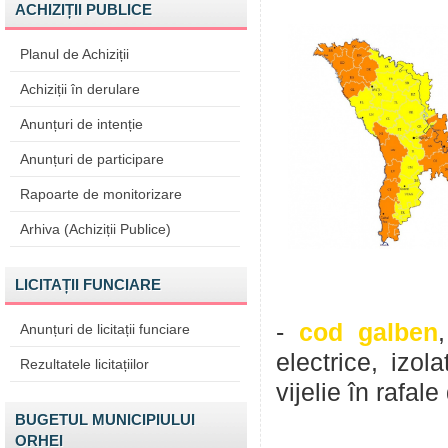
ACHIZIȚII PUBLICE
Planul de Achiziții
Achiziții în derulare
Anunțuri de intenție
Anunțuri de participare
Rapoarte de monitorizare
Arhiva (Achiziții Publice)
LICITAȚII FUNCIARE
-
cod galben
Anunțuri de licitații funciare
electrice, izol
Rezultatele licitațiilor
vijelie în rafal
BUGETUL MUNICIPIULUI
ORHEI