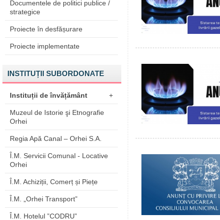
Documentele de politici publice /
strategice
Proiecte în desfășurare
Proiecte implementate
INSTITUȚII SUBORDONATE
Instituții de învățământ
+
Muzeul de Istorie şi Etnografie
Orhei
Regia Apă Canal – Orhei S.A.
Î.M. Servicii Comunal - Locative
Orhei
Î.M. Achiziții, Comerț și Piețe
Î.M. „Orhei Transport”
Î.M. Hotelul ”CODRU”