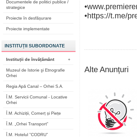
Documentele de politici publice /
•www.premieren
strategice
•https://t.me/p
Proiecte în desfășurare
Proiecte implementate
INSTITUȚII SUBORDONATE
Instituții de învățământ
+
Alte Anunțuri
Muzeul de Istorie şi Etnografie
Orhei
Regia Apă Canal – Orhei S.A.
Î.M. Servicii Comunal - Locative
Orhei
Î.M. Achiziții, Comerț și Piețe
Î.M. „Orhei Transport”
Î.M. Hotelul ”CODRU”