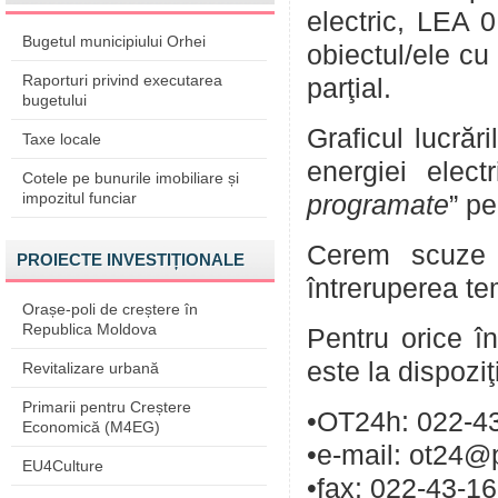
electric, LEA 
Bugetul municipiului Orhei
obiectul/ele cu
Raporturi privind executarea
parţial.
bugetului
Graficul lucrăr
Taxe locale
energiei elect
Cotele pe bunurile imobiliare și
impozitul funciar
programate
” pe
Cerem scuze p
PROIECTE INVESTIȚIONALE
întreruperea te
Orașe-poli de creștere în
Republica Moldova
Pentru orice în
este la dispozi
Revitalizare urbană
Primarii pentru Creștere
•OT24h: 022-43
Economică (M4EG)
•e-mail: ot24@
EU4Culture
•fax: 022-43-1