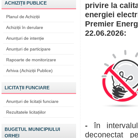
ACHIZIȚII PUBLICE
privire la cali
energiei elect
Planul de Achiziții
Premier Energy
Achiziții în derulare
22.06.2026:
Anunțuri de intenție
Anunțuri de participare
Rapoarte de monitorizare
Arhiva (Achiziții Publice)
LICITAȚII FUNCIARE
Anunțuri de licitații funciare
Rezultatele licitațiilor
-
în interval
BUGETUL MUNICIPIULUI
deconectat pe
ORHEI