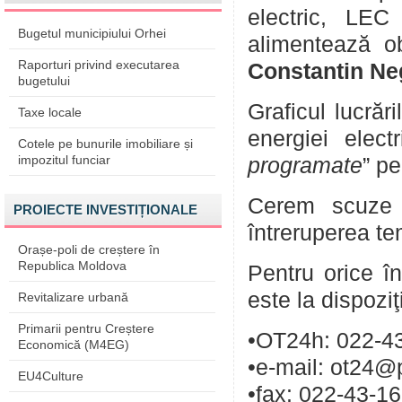
electric, LE
Bugetul municipiului Orhei
alimentează ob
Raporturi privind executarea
Constantin Neg
bugetului
Graficul lucrăr
Taxe locale
energiei elect
Cotele pe bunurile imobiliare și
impozitul funciar
programate
” pe
Cerem scuze p
PROIECTE INVESTIȚIONALE
întreruperea te
Orașe-poli de creștere în
Republica Moldova
Pentru orice în
este la dispozi
Revitalizare urbană
Primarii pentru Creștere
•OT24h: 022-43
Economică (M4EG)
•e-mail: ot24@
EU4Culture
•fax: 022-43-1