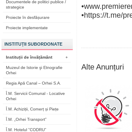
Documentele de politici publice /
•www.premieren
strategice
•https://t.me/p
Proiecte în desfășurare
Proiecte implementate
INSTITUȚII SUBORDONATE
Instituții de învățământ
+
Alte Anunțuri
Muzeul de Istorie şi Etnografie
Orhei
Regia Apă Canal – Orhei S.A.
Î.M. Servicii Comunal - Locative
Orhei
Î.M. Achiziții, Comerț și Piețe
Î.M. „Orhei Transport”
Î.M. Hotelul ”CODRU”