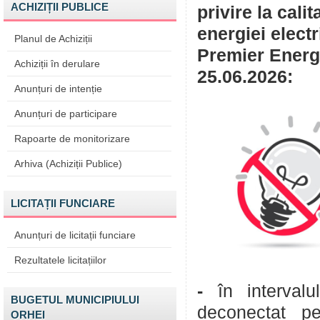
ACHIZIȚII PUBLICE
privire la cali
energiei elect
Planul de Achiziții
Premier Energy
Achiziții în derulare
25.06.2026:
Anunțuri de intenție
Anunțuri de participare
Rapoarte de monitorizare
Arhiva (Achiziții Publice)
LICITAȚII FUNCIARE
Anunțuri de licitații funciare
Rezultatele licitațiilor
-
în interval
BUGETUL MUNICIPIULUI
deconectat pe
ORHEI