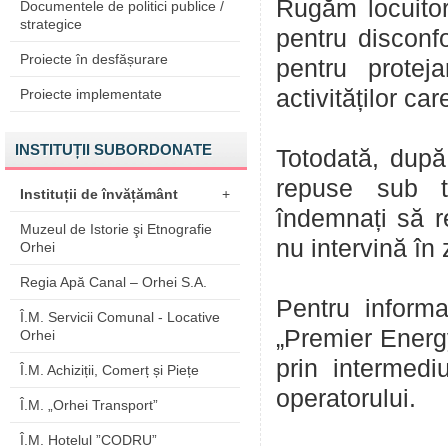
Rugăm locuitor
Documentele de politici publice /
strategice
pentru disconf
Proiecte în desfășurare
pentru protej
activităților c
Proiecte implementate
INSTITUȚII SUBORDONATE
Totodată, după f
repuse sub t
Instituții de învățământ
+
îndemnați să re
Muzeul de Istorie şi Etnografie
nu intervină în 
Orhei
Regia Apă Canal – Orhei S.A.
Pentru informa
Î.M. Servicii Comunal - Locative
„Premier Energ
Orhei
prin intermedi
Î.M. Achiziții, Comerț și Piețe
operatorului.
Î.M. „Orhei Transport”
Î.M. Hotelul ”CODRU”