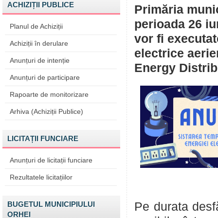
ACHIZIȚII PUBLICE
Primăria munic
perioada 26 iun
Planul de Achiziții
vor fi executat
Achiziții în derulare
electrice aeri
Anunțuri de intenție
Energy Distrib
Anunțuri de participare
Rapoarte de monitorizare
Arhiva (Achiziții Publice)
LICITAȚII FUNCIARE
Anunțuri de licitații funciare
Rezultatele licitațiilor
BUGETUL MUNICIPIULUI
Pe durata desfăș
ORHEI