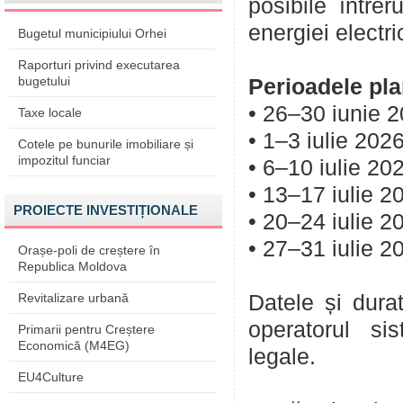
posibile între
energiei electri
Bugetul municipiului Orhei
Raporturi privind executarea
bugetului
Perioadele plan
• 26–30 iunie 2
Taxe locale
• 1–3 iulie 2026
Cotele pe bunurile imobiliare și
impozitul funciar
• 6–10 iulie 20
• 13–17 iulie 2
PROIECTE INVESTIȚIONALE
• 20–24 iulie 2
• 27–31 iulie 2
Orașe-poli de creștere în
Republica Moldova
Revitalizare urbană
Datele și dura
operatorul sis
Primarii pentru Creștere
Economică (M4EG)
legale.
EU4Culture