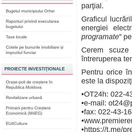
parţial.
Bugetul municipiului Orhei
Graficul lucrăr
Raporturi privind executarea
energiei elect
bugetului
programate
” pe
Taxe locale
Cotele pe bunurile imobiliare și
Cerem scuze p
impozitul funciar
întreruperea te
PROIECTE INVESTIȚIONALE
Pentru orice în
este la dispozi
Orașe-poli de creștere în
Republica Moldova
•OT24h: 022-43
Revitalizare urbană
•e-mail: ot24@
Primarii pentru Creștere
•fax: 022-43-1
Economică (M4EG)
•www.premieren
EU4Culture
•https://t.me/p