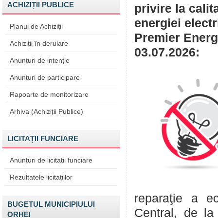
ACHIZIȚII PUBLICE
privire la cali
energiei elect
Planul de Achiziții
Premier Energy
Achiziții în derulare
03.07.2026:
Anunțuri de intenție
Anunțuri de participare
Rapoarte de monitorizare
Arhiva (Achiziții Publice)
LICITAȚII FUNCIARE
Anunțuri de licitații funciare
Rezultatele licitațiilor
reparaţie a e
BUGETUL MUNICIPIULUI
Central, de la
ORHEI