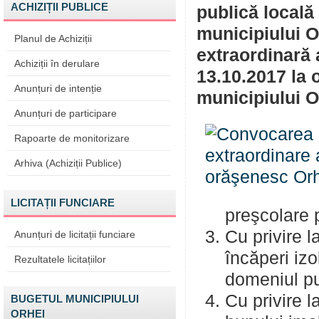
ACHIZIȚII PUBLICE
publică locală
municipiului 
Planul de Achiziții
extraordinară 
Achiziții în derulare
13.10.2017 la o
Anunțuri de intenție
municipiului O
Anunțuri de participare
Rapoarte de monitorizare
Arhiva (Achiziții Publice)
LICITAȚII FUNCIARE
preşcolare 
Cu privire l
Anunțuri de licitații funciare
încăperi izo
Rezultatele licitațiilor
domeniul pu
Cu privire l
BUGETUL MUNICIPIULUI
ORHEI