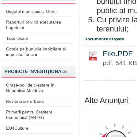
bunului imob
public al m
Bugetul municipiului Orhei
Cu privire l
Raporturi privind executarea
terenului;
bugetului
Taxe locale
Documente ataşate
Cotele pe bunurile imobiliare și
File.PDF
impozitul funciar
pdf, 541 KB
PROIECTE INVESTIȚIONALE
Orașe-poli de creștere în
Republica Moldova
Alte Anunțuri
Revitalizare urbană
Primarii pentru Creștere
Economică (M4EG)
EU4Culture