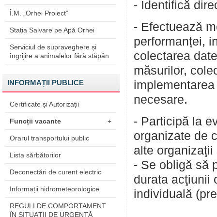
- Identifică dir
Î.M. „Orhei Proiect”
- Efectuează mo
Stația Salvare pe Apă Orhei
performanței, in
Serviciul de supraveghere și
colectarea date
îngrijire a animalelor fără stăpân
măsurilor, cole
INFORMAȚII PUBLICE
implementarea m
necesare.
Certificate și Autorizații
- Participă la 
Funcții vacante
+
organizate de 
Orarul transportului public
alte organizaţii
Lista sărbătorilor
- Se obligă să p
Deconectări de curent electric
durata acţiunii 
Informații hidrometeorologice
individuală (pre
REGULI DE COMPORTAMENT
ÎN SITUAŢII DE URGENŢĂ