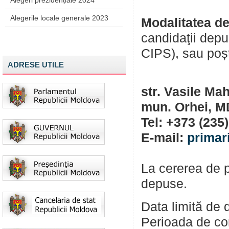
Alegeri prezidențiale 2024
Alegerile locale generale 2023
Modalitatea de
candidaţii depu
CIPS), sau poșt
ADRESE UTILE
str. Vasile Ma
mun. Orhei, M
Tel: +373 (235
E-mail:
primar
La cererea de p
depuse.
Data limită de 
Perioada de con