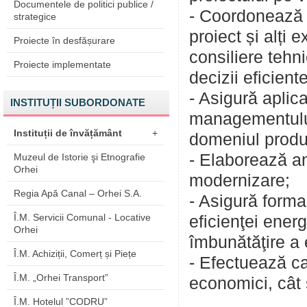
Documentele de politici publice /
- Coordonează a
strategice
proiect și alți 
Proiecte în desfășurare
consiliere tehni
Proiecte implementate
decizii eficien
- Asigură aplic
INSTITUȚII SUBORDONATE
managementului
Instituții de învățământ
+
domeniul produc
- Elaborează an
Muzeul de Istorie şi Etnografie
Orhei
modernizare;
Regia Apă Canal – Orhei S.A.
- Asigură forma
Î.M. Servicii Comunal - Locative
eficienţei energ
Orhei
îmbunătăţire a 
Î.M. Achiziții, Comerț și Piețe
- Efectuează ca
Î.M. „Orhei Transport”
economici, cât ş
Î.M. Hotelul ”CODRU”