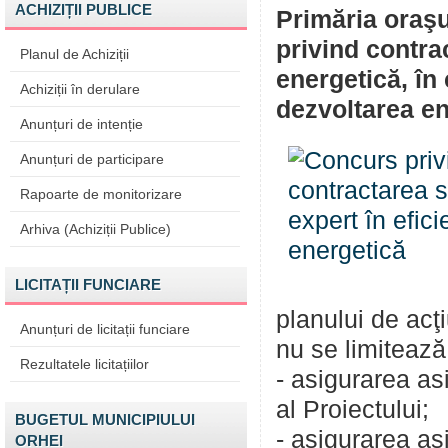
ACHIZIȚII PUBLICE
Primăria oraşu
privind contrac
Planul de Achiziții
energetică, în
Achiziții în derulare
dezvoltarea en
Anunțuri de intenție
Anunțuri de participare
Rapoarte de monitorizare
Arhiva (Achiziții Publice)
LICITAȚII FUNCIARE
planului de acţ
Anunțuri de licitații funciare
nu se limitează 
Rezultatele licitațiilor
- asigurarea as
al Proiectului;
BUGETUL MUNICIPIULUI
- asigurarea as
ORHEI