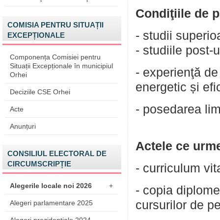
Condiţiile de 
COMISIA PENTRU SITUAȚII
- studii superi
EXCEPȚIONALE
- studiile post-
Componența Comisiei pentru
Situații Excepționale în municipiul
- experienţă d
Orhei
energetic și ef
Deciziile CSE Orhei
- posedarea limb
Acte
Anunțuri
Actele ce urme
CONSILIUL ELECTORAL DE
CIRCUMSCRIPȚIE
- curriculum vit
Alegerile locale noi 2026
+
- copia diplomel
cursurilor de p
Alegeri parlamentare 2025