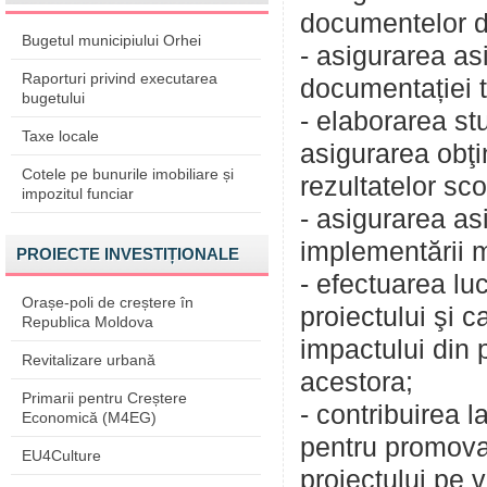
documentelor d
Bugetul municipiului Orhei
- asigurarea as
Raporturi privind executarea
documentației 
bugetului
- elaborarea st
Taxe locale
asigurarea obţin
Cotele pe bunurile imobiliare și
rezultatelor sco
impozitul funciar
- asigurarea as
implementării m
PROIECTE INVESTIȚIONALE
- efectuarea luc
Orașe-poli de creștere în
proiectului şi c
Republica Moldova
impactului din 
Revitalizare urbană
acestora;
Primarii pentru Creștere
- contribuirea l
Economică (M4EG)
pentru promov
EU4Culture
proiectului pe vi