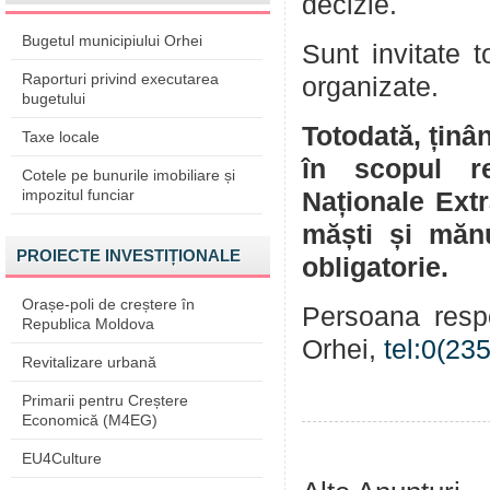
decizie.
Bugetul municipiului Orhei
Sunt invitate t
Raporturi privind executarea
organizate.
bugetului
Totodată, ținâ
Taxe locale
în scopul re
Cotele pe bunurile imobiliare și
impozitul funciar
Naționale Ext
măști și mănu
PROIECTE INVESTIȚIONALE
obligatorie.
Orașe-poli de creștere în
Persoana resp
Republica Moldova
Orhei,
tel:0(23
Revitalizare urbană
Primarii pentru Creștere
Economică (M4EG)
EU4Culture