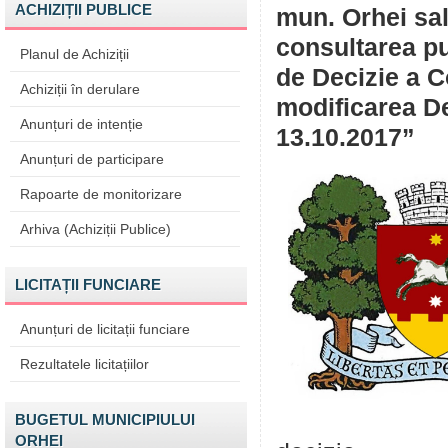
ACHIZIȚII PUBLICE
mun. Orhei sal
consultarea pu
Planul de Achiziții
de Decizie a C
Achiziții în derulare
modificarea De
Anunțuri de intenție
13.10.2017”
Anunțuri de participare
Rapoarte de monitorizare
Arhiva (Achiziții Publice)
LICITAȚII FUNCIARE
Anunțuri de licitații funciare
Rezultatele licitațiilor
BUGETUL MUNICIPIULUI
ORHEI