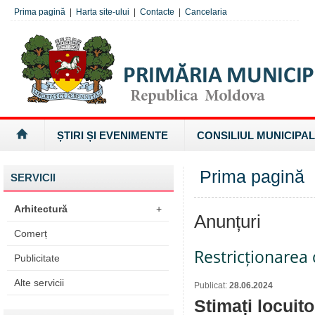
Prima pagină
|
Harta site-ului
|
Contacte
|
Cancelaria
ȘTIRI ȘI EVENIMENTE
CONSILIUL MUNICIPAL
Prima pagină
SERVICII
Arhitectură
+
Anunțuri
Comerț
Restricționarea c
Publicitate
Alte servicii
Publicat:
28.06.2024
Stimați locuito