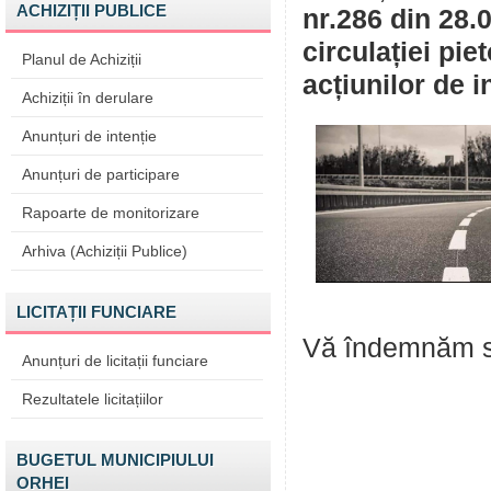
ACHIZIȚII PUBLICE
nr.286 din 28.0
circulației pie
Planul de Achiziții
acțiunilor de i
Achiziții în derulare
Anunțuri de intenție
Anunțuri de participare
Rapoarte de monitorizare
Arhiva (Achiziții Publice)
LICITAȚII FUNCIARE
Vă îndemnăm să 
Anunțuri de licitații funciare
Rezultatele licitațiilor
BUGETUL MUNICIPIULUI
ORHEI