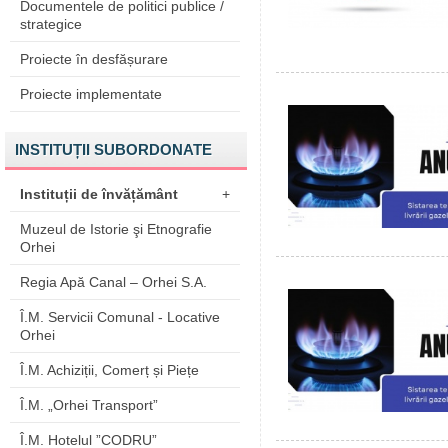
Documentele de politici publice /
strategice
Proiecte în desfășurare
Proiecte implementate
INSTITUȚII SUBORDONATE
Instituții de învățământ
+
Muzeul de Istorie şi Etnografie
Orhei
Regia Apă Canal – Orhei S.A.
Î.M. Servicii Comunal - Locative
Orhei
Î.M. Achiziții, Comerț și Piețe
Î.M. „Orhei Transport”
Î.M. Hotelul ”CODRU”