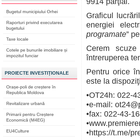
9914 parţial.
Bugetul municipiului Orhei
Graficul lucrăr
Raporturi privind executarea
energiei elect
bugetului
programate
” pe
Taxe locale
Cerem scuze p
Cotele pe bunurile imobiliare și
impozitul funciar
întreruperea te
Pentru orice în
PROIECTE INVESTIȚIONALE
este la dispozi
Orașe-poli de creștere în
Republica Moldova
•OT24h: 022-43
•e-mail: ot24@
Revitalizare urbană
•fax: 022-43-1
Primarii pentru Creștere
Economică (M4EG)
•www.premieren
EU4Culture
•https://t.me/p