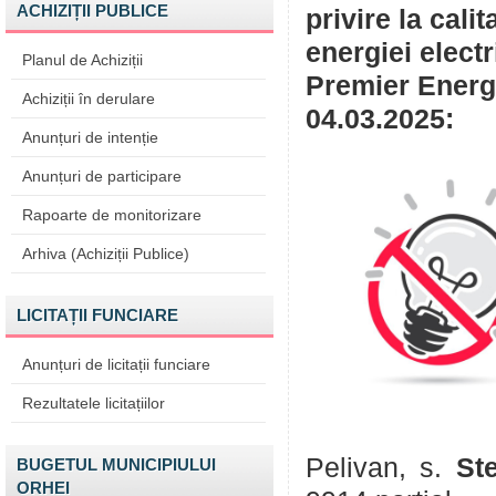
ACHIZIȚII PUBLICE
privire la cali
energiei elect
Planul de Achiziții
Premier Energy
Achiziții în derulare
04.03.2025:
Anunțuri de intenție
Anunțuri de participare
Rapoarte de monitorizare
Arhiva (Achiziții Publice)
LICITAȚII FUNCIARE
Anunțuri de licitații funciare
Rezultatele licitațiilor
Pelivan, s.
St
BUGETUL MUNICIPIULUI
ORHEI