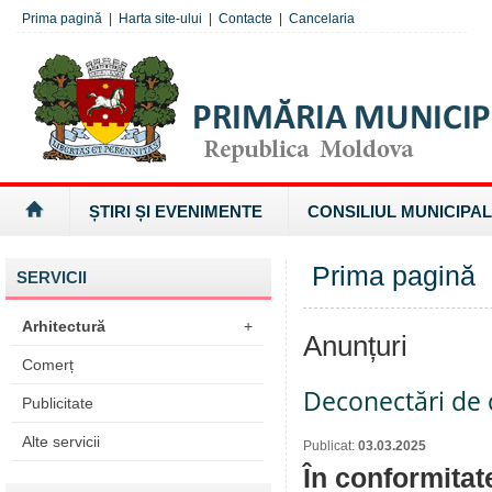
Prima pagină
|
Harta site-ului
|
Contacte
|
Cancelaria
ȘTIRI ȘI EVENIMENTE
CONSILIUL MUNICIPAL
Prima pagină
SERVICII
Arhitectură
+
Anunțuri
Comerț
Deconectări de c
Publicitate
Alte servicii
Publicat:
03.03.2025
În conformitat