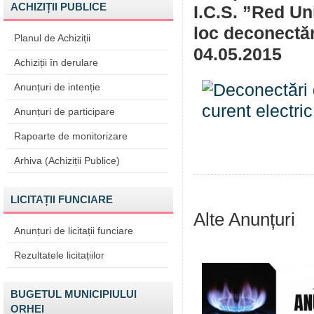
ACHIZIȚII PUBLICE
I.C.S. ”Red U
loc deconectări
Planul de Achiziții
04.05.2015
Achiziții în derulare
Anunțuri de intenție
Anunțuri de participare
Rapoarte de monitorizare
Arhiva (Achiziții Publice)
LICITAȚII FUNCIARE
Alte Anunțuri
Anunțuri de licitații funciare
Rezultatele licitațiilor
BUGETUL MUNICIPIULUI
ORHEI