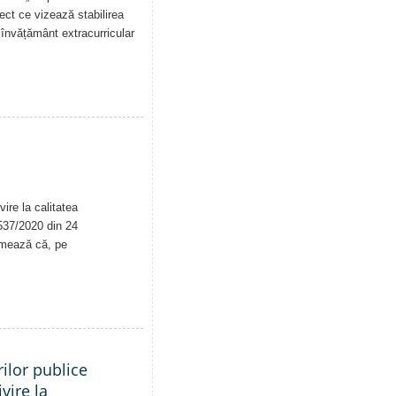
iect ce vizează stabilirea
de învățământ extracurricular
ire la calitatea
. 537/2020 din 24
rmează că, pe
ilor publice
vire la