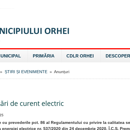
MUNICIPAL
PRIMĂRIA
CDLR ORHEI
DESCOPER
»
ȘTIRI ȘI EVENIMENTE
» Anunțuri
ri de curent electric
25
 cu prevederile pct. 86 al Regulamentului cu privire la calitatea ser
a energiei electrice nr. 537/2020 din 24 decembrie 2020, Î.C.S. Pre