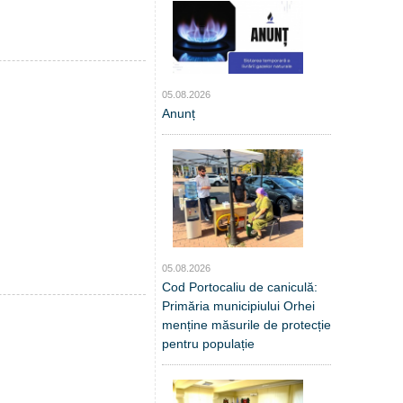
05.08.2026
Anunț
05.08.2026
Cod Portocaliu de caniculă:
Primăria municipiului Orhei
menține măsurile de protecție
pentru populație