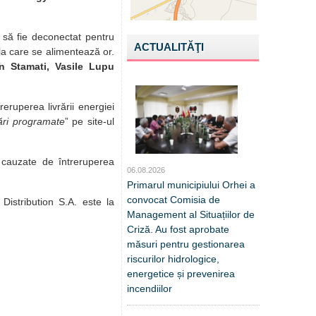
l să fie deconectat pentru
ACTUALITĂŢI
a care se alimentează or.
n Stamati, Vasile Lupu
reruperea livrării energiei
ări programate
” pe site-ul
 cauzate de întreruperea
06.08.2026
Primarul municipiului Orhei a
convocat Comisia de
Distribution S.A. este la
Management al Situațiilor de
Criză. Au fost aprobate
măsuri pentru gestionarea
riscurilor hidrologice,
energetice și prevenirea
incendiilor