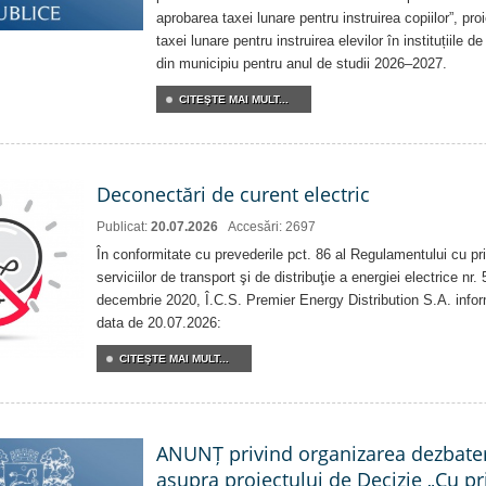
aprobarea taxei lunare pentru instruirea copiilor”, pro
taxei lunare pentru instruirea elevilor în instituțiile 
din municipiu pentru anul de studii 2026–2027.
CITEŞTE MAI MULT...
Deconectări de curent electric
Publicat:
20.07.2026
Accesări: 2697
În conformitate cu prevederile pct. 86 al Regulamentului cu priv
serviciilor de transport şi de distribuţie a energiei electrice nr
decembrie 2020, Î.C.S. Premier Energy Distribution S.A. info
data de 20.07.2026:
CITEŞTE MAI MULT...
ANUNȚ privind organizarea dezbater
asupra proiectului de Decizie „Cu pri