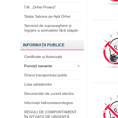
Î.M. „Orhei Proiect”
Stația Salvare pe Apă Orhei
Serviciul de supraveghere și
îngrijire a animalelor fără stăpân
INFORMAȚII PUBLICE
Certificate și Autorizații
Funcții vacante
+
Orarul transportului public
Lista sărbătorilor
Deconectări de curent electric
Informații hidrometeorologice
REGULI DE COMPORTAMENT
ÎN SITUAŢII DE URGENŢĂ