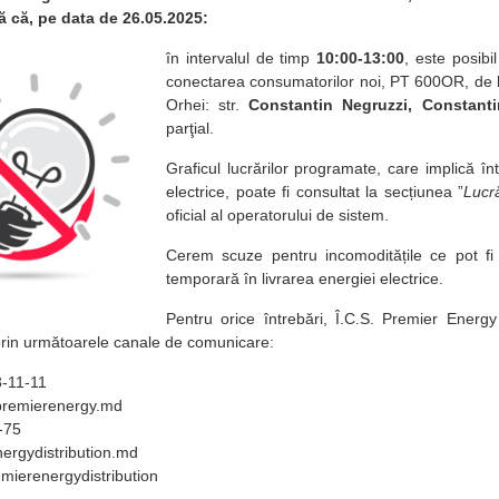
ă că, pe data de 26.05.2025:
în intervalul de timp
10:00-13:00
, este posibi
conectarea consumatorilor noi, PT 600OR, de l
Orhei: str.
Constantin Negruzzi, Constanti
parţial.
Graficul lucrărilor programate, car
e implic
ă înt
electrice, poate fi consultat la secțiunea ”
Lucr
oficial al operatorului de sistem.
Cerem scuze pentru incomoditățile ce pot fi
temporară în livrarea energiei electrice.
Pentru orice întrebări, Î.C.S. Premier Energy 
 prin următoarele canale de comunicare:
-11-11
premierenergy.md
-75
ergydistribution.md
emierenergydistribution