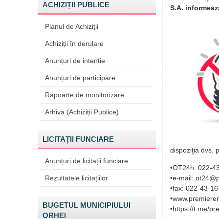
ACHIZIȚII PUBLICE
S.A. informeaz
Planul de Achiziții
Achiziții în derulare
Anunțuri de intenție
Anunțuri de participare
Rapoarte de monitorizare
Arhiva (Achiziții Publice)
LICITAȚII FUNCIARE
dispoziţia dvs.
Anunțuri de licitații funciare
•OT24h: 022-43
Rezultatele licitațiilor
•e-mail: ot24@
•fax: 022-43-16
•www.premieren
BUGETUL MUNICIPIULUI
•https://t.me/pr
ORHEI