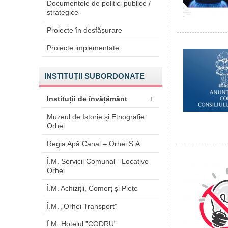
Documentele de politici publice /
strategice
Proiecte în desfășurare
Proiecte implementate
INSTITUȚII SUBORDONATE
Instituții de învățământ
+
Muzeul de Istorie şi Etnografie
Orhei
Regia Apă Canal – Orhei S.A.
Î.M. Servicii Comunal - Locative
Orhei
Î.M. Achiziții, Comerț și Piețe
Î.M. „Orhei Transport”
Î.M. Hotelul ”CODRU”