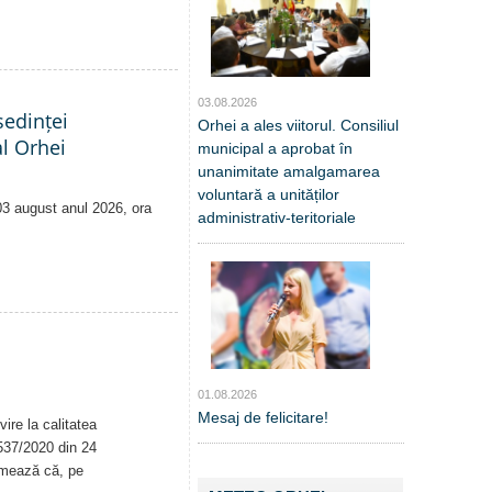
03.08.2026
edinței
Orhei a ales viitorul. Consiliul
al Orhei
municipal a aprobat în
unanimitate amalgamarea
voluntară a unităților
 03 august anul 2026, ora
administrativ-teritoriale
01.08.2026
Mesaj de felicitare!
ire la calitatea
. 537/2020 din 24
rmează că, pe