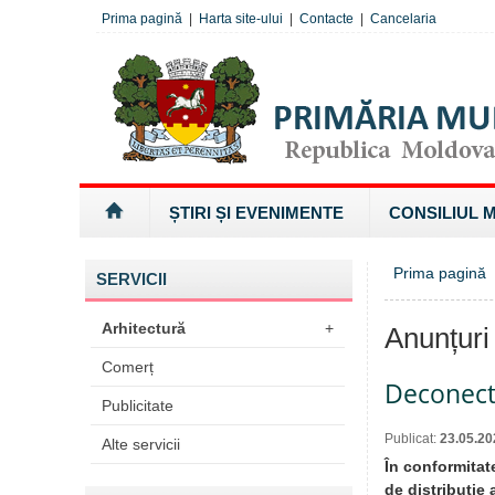
Prima pagină
|
Harta site-ului
|
Contacte
|
Cancelaria
ȘTIRI ȘI EVENIMENTE
CONSILIUL 
Prima pagină
SERVICII
Arhitectură
+
Anunțuri
Comerț
Deconectă
Publicitate
Publicat:
23.05.20
Alte servicii
În conformitate
de distribuţie 