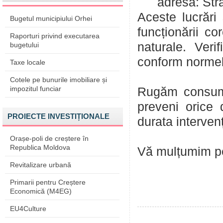
adresa:
Str
Aceste lucrări
Bugetul municipiului Orhei
funcționării co
Raporturi privind executarea
naturale. Veri
bugetului
conform normelo
Taxe locale
Cotele pe bunurile imobiliare și
impozitul funciar
Rugăm consumat
preveni orice d
PROIECTE INVESTIȚIONALE
durata intervenț
Orașe-poli de creștere în
Republica Moldova
Vă mulțumim pe
Revitalizare urbană
Primarii pentru Creștere
Economică (M4EG)
EU4Culture