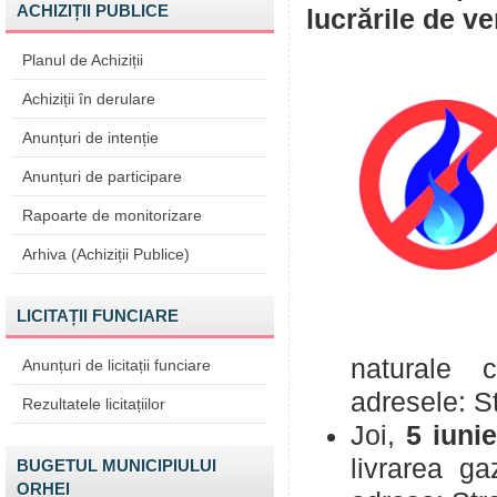
ACHIZIȚII PUBLICE
lucrările de ve
Planul de Achiziții
Achiziții în derulare
Anunțuri de intenție
Anunțuri de participare
Rapoarte de monitorizare
Arhiva (Achiziții Publice)
LICITAȚII FUNCIARE
naturale 
Anunțuri de licitații funciare
adresele:
S
Rezultatele licitațiilor
Joi,
5 iuni
livrarea g
BUGETUL MUNICIPIULUI
ORHEI