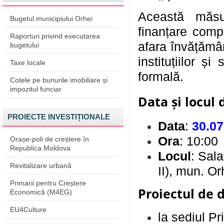
Această măsu
Bugetul municipiului Orhei
finanțare compl
Raporturi privind executarea
afara învățămân
bugetului
instituțiilor ș
Taxe locale
formală.
Cotele pe bunurile imobiliare și
impozitul funciar
Data și locul 
PROIECTE INVESTIȚIONALE
Data
:
30.07
Ora
: 10:00
Orașe-poli de creștere în
Republica Moldova
Locul
: Sala
Revitalizare urbană
II), mun. Or
Primarii pentru Creștere
Proiectul de d
Economică (M4EG)
EU4Culture
la sediul Pr