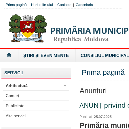
Prima pagină
|
Harta site-ului
|
Contacte
|
Cancelaria
ȘTIRI ȘI EVENIMENTE
CONSILIUL MUNICIPAL
Prima pagină
SERVICII
Arhitectură
+
Anunțuri
Comerț
ANUNȚ privind o
Publicitate
Alte servicii
Publicat:
25.07.2025
Primăria munic