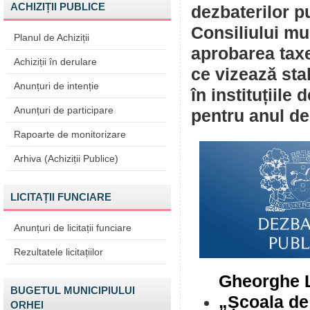
ACHIZIȚII PUBLICE
dezbaterilor pu
Consiliului mun
Planul de Achiziții
aprobarea taxe
Achiziții în derulare
ce vizează stab
Anunțuri de intenție
în instituțiile
Anunțuri de participare
pentru anul de
Rapoarte de monitorizare
Arhiva (Achiziții Publice)
LICITAȚII FUNCIARE
Anunțuri de licitații funciare
Rezultatele licitațiilor
Gheorghe L
BUGETUL MUNICIPIULUI
„Școala de 
ORHEI