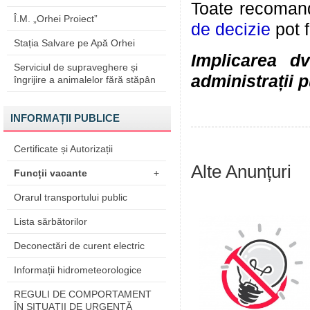
Toate recomandă
Î.M. „Orhei Proiect”
de decizie
pot 
Stația Salvare pe Apă Orhei
Implicarea dv
Serviciul de supraveghere și
administrații p
îngrijire a animalelor fără stăpân
INFORMAȚII PUBLICE
Certificate și Autorizații
Alte Anunțuri
Funcții vacante
+
Orarul transportului public
Lista sărbătorilor
Deconectări de curent electric
Informații hidrometeorologice
REGULI DE COMPORTAMENT
ÎN SITUAŢII DE URGENŢĂ