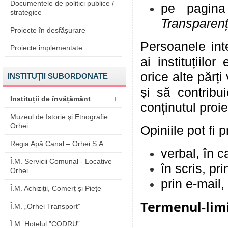
Documentele de politici publice /
pe pagina
strategice
Transparenț
Proiecte în desfășurare
Persoanele inte
Proiecte implementate
ai instituțiilor
orice alte părți
INSTITUȚII SUBORDONATE
și să contribui
Instituții de învățământ
+
conținutul proie
Muzeul de Istorie şi Etnografie
Orhei
Opiniile pot fi 
Regia Apă Canal – Orhei S.A.
verbal, în c
Î.M. Servicii Comunal - Locative
în scris, pr
Orhei
prin e-mail
Î.M. Achiziții, Comerț și Piețe
Termenul-limi
Î.M. „Orhei Transport”
Î.M. Hotelul ”CODRU”