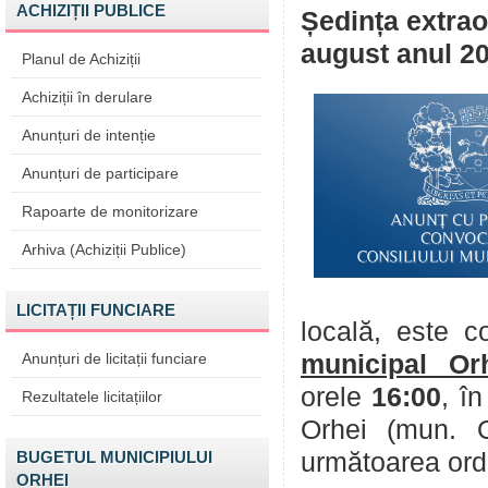
ACHIZIȚII PUBLICE
Ședința extrao
august anul 20
Planul de Achiziții
Achiziții în derulare
Anunțuri de intenție
Anunțuri de participare
Rapoarte de monitorizare
Arhiva (Achiziții Publice)
LICITAȚII FUNCIARE
locală, este 
Anunțuri de licitații funciare
municipal Or
orele
16:00
, î
Rezultatele licitațiilor
Orhei (mun. O
BUGETUL MUNICIPIULUI
următoarea ordi
ORHEI