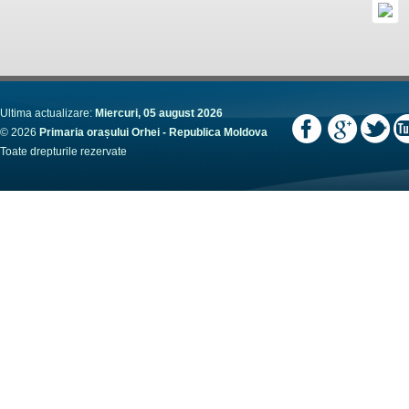
Ultima actualizare:
Miercuri, 05 august 2026
© 2026
Primaria orașului Orhei - Republica Moldova
Toate drepturile rezervate