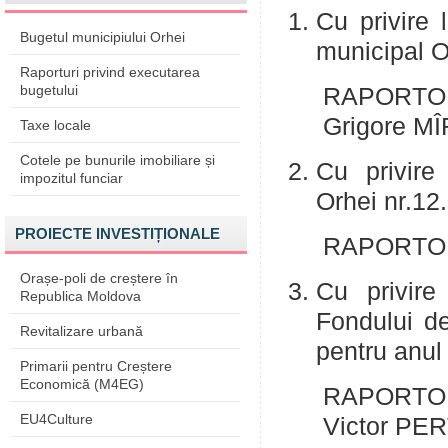
Cu privire 
Bugetul municipiului Orhei
municipal O
Raporturi privind executarea
bugetului
RAPORTOR:
Grigore M
Taxe locale
Cotele pe bunurile imobiliare și
Cu privire 
impozitul funciar
Orhei nr.1
PROIECTE INVESTIȚIONALE
RAPORTOR:
Orașe-poli de creștere în
Cu privire
Republica Moldova
Fondului d
Revitalizare urbană
pentru anul
Primarii pentru Creștere
Economică (M4EG)
RAPORTOR:
EU4Culture
Victor PE