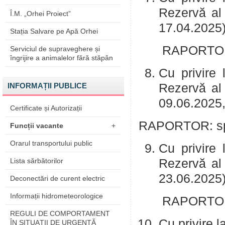
Rezervă al 
Î.M. „Orhei Proiect”
17.04.2025)
Stația Salvare pe Apă Orhei
RAPORTOR: 
Serviciul de supraveghere și
îngrijire a animalelor fără stăpân
Cu privire 
INFORMAȚII PUBLICE
Rezervă al 
09.06.2025,
Certificate și Autorizații
RAPORTOR: spe
Funcții vacante
+
Orarul transportului public
Cu privire 
Lista sărbătorilor
Rezervă al 
23.06.2025)
Deconectări de curent electric
Informații hidrometeorologice
RAPORTOR: 
REGULI DE COMPORTAMENT
Cu privire l
ÎN SITUAŢII DE URGENŢĂ