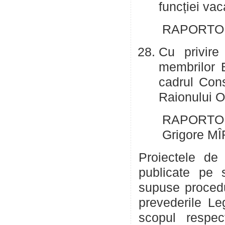
funcției vac
RAPORTOR: 
Cu privire 
membrilor B
cadrul Cons
Raionului O
RAPORTOR:
Grigore M
Proiectele de 
publicate pe s
supuse procedu
prevederile Le
scopul respect