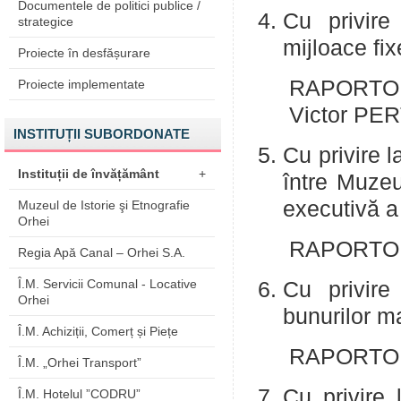
Documentele de politici publice /
Cu privire 
strategice
mijloace 
Proiecte în desfășurare
RAPORTOR:
Proiecte implementate
Victor PE
INSTITUȚII SUBORDONATE
Cu privire l
Instituții de învățământ
+
între Muzeu
executivă 
Muzeul de Istorie şi Etnografie
Orhei
RAPORTOR:
Regia Apă Canal – Orhei S.A.
Î.M. Servicii Comunal - Locative
Cu privire
Orhei
bunurilor ma
Î.M. Achiziții, Comerț și Piețe
RAPORTOR:
Î.M. „Orhei Transport”
Cu privire 
Î.M. Hotelul ”CODRU”