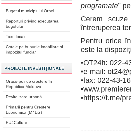
programate
” pe
Bugetul municipiului Orhei
Cerem scuze p
Raporturi privind executarea
întreruperea te
bugetului
Taxe locale
Pentru orice în
Cotele pe bunurile imobiliare și
este la dispozi
impozitul funciar
•OT24h: 022-43
PROIECTE INVESTIȚIONALE
•e-mail: ot24@
•fax: 022-43-1
Orașe-poli de creștere în
Republica Moldova
•www.premieren
•https://t.me/p
Revitalizare urbană
Primarii pentru Creștere
Economică (M4EG)
EU4Culture