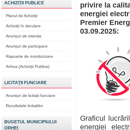
ACHIZIȚII PUBLICE
privire la cali
energiei elect
Planul de Achiziții
Premier Energy
Achiziții în derulare
03.09.2025:
Anunțuri de intenție
Anunțuri de participare
Rapoarte de monitorizare
Arhiva (Achiziții Publice)
LICITAȚII FUNCIARE
Anunțuri de licitații funciare
Rezultatele licitațiilor
Graficul lucrăr
BUGETUL MUNICIPIULUI
energiei elect
ORHEI