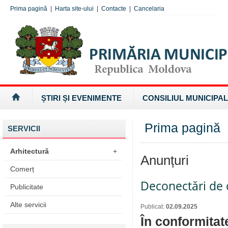
Prima pagină
|
Harta site-ului
|
Contacte
|
Cancelaria
ȘTIRI ȘI EVENIMENTE
CONSILIUL MUNICIPAL
Prima pagină
SERVICII
Arhitectură
+
Anunțuri
Comerț
Deconectări de c
Publicitate
Alte servicii
Publicat:
02.09.2025
În conformitat