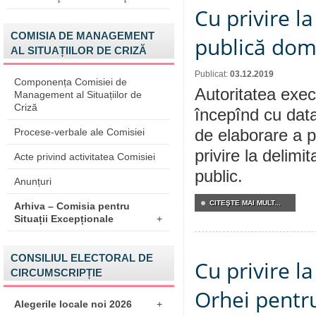
Cu privire l
COMISIA DE MANAGEMENT
publică dom
AL SITUAȚIILOR DE CRIZĂ
Publicat:
03.12.2019
Componența Comisiei de
Autoritatea execu
Management al Situațiilor de
Criză
începînd cu data
Procese-verbale ale Comisiei
de elaborare a p
privire la delimi
Acte privind activitatea Comisiei
public.
Anunțuri
CITEŞTE MAI MULT...
Arhiva – Comisia pentru
Situații Excepționale
+
CONSILIUL ELECTORAL DE
Cu privire l
CIRCUMSCRIPȚIE
Orhei pentru
Alegerile locale noi 2026
+