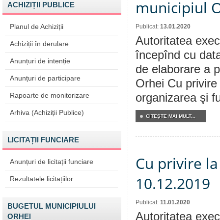
municipiul 
ACHIZIȚII PUBLICE
Planul de Achiziții
Publicat:
13.01.2020
Autoritatea execu
Achiziții în derulare
începînd cu data
Anunțuri de intenție
de elaborare a p
Anunțuri de participare
Orhei Cu privire
Rapoarte de monitorizare
organizarea şi fu
Arhiva (Achiziții Publice)
CITEŞTE MAI MULT...
LICITAȚII FUNCIARE
Cu privire l
Anunțuri de licitații funciare
10.12.2019
Rezultatele licitațiilor
Publicat:
11.01.2020
BUGETUL MUNICIPIULUI
Autoritatea execu
ORHEI