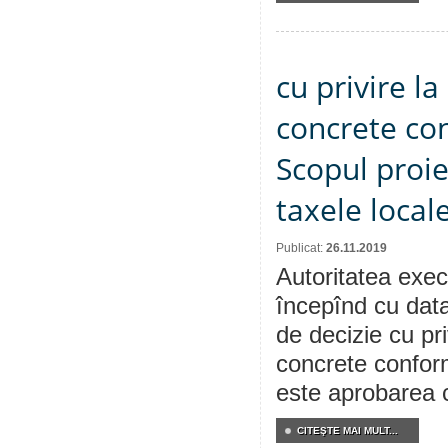
cu privire l
concrete con
Scopul proie
taxele locale
Publicat:
26.11.2019
Autoritatea execu
începînd cu data
de decizie cu pri
concrete conform
este aprobarea c
CITEŞTE MAI MULT...