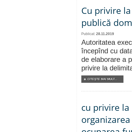
Cu privire l
publică dom
Publicat:
28.11.2019
Autoritatea execu
începînd cu data
de elaborare a p
privire la delimi
CITEŞTE MAI MULT...
cu privire l
organizarea 
ocuparea fun