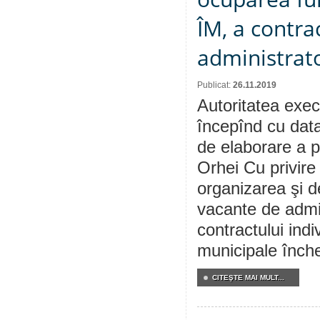
ÎM, a contra
administrato
Publicat:
26.11.2019
Autoritatea execu
începînd cu data
de elaborare a p
Orhei Cu privire
organizarea şi d
vacante de admin
contractului indi
municipale înche
CITEŞTE MAI MULT...