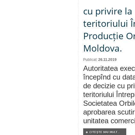
cu privire l
teritoriului 
Producție Or
Moldova.
Publicat:
26.11.2019
Autoritatea execu
începînd cu data
de decizie cu pr
teritoriului Într
Societatea Orbil
aprobarea scutiri
unitatea comerci
CITEŞTE MAI MULT...