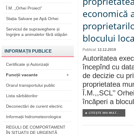
proprietatea
Î.M. „Orhei Proiect”
economică a 
Stația Salvare pe Apă Orhei
proprietaril
Serviciul de supraveghere și
îngrijire a animalelor fără stăpân
blocului loca
Publicat:
12.12.2019
INFORMAȚII PUBLICE
Autoritatea execu
Certificate și Autorizații
începînd cu data
de decizie cu pri
Funcții vacante
+
proprietatea mun
Orarul transportului public
Î.M.,,SCL’’ Orhei
Lista sărbătorilor
încăperi a blocul
Deconectări de curent electric
CITEŞTE MAI MULT...
Informații hidrometeorologice
REGULI DE COMPORTAMENT
ÎN SITUAŢII DE URGENŢĂ