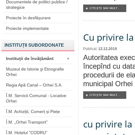
Documentele de politici publice /
strategice
CITEŞTE MAI MULT...
Proiecte în desfășurare
Proiecte implementate
Cu privire l
INSTITUȚII SUBORDONATE
Publicat:
12.12.2019
Autoritatea execu
Instituții de învățământ
+
începînd cu dat
Muzeul de Istorie şi Etnografie
procedurii de ela
Orhei
municipal Orhei C
Regia Apă Canal – Orhei S.A.
Î.M. Servicii Comunal - Locative
CITEŞTE MAI MULT...
Orhei
Î.M. Achiziții, Comerț și Piețe
cu privire la
Î.M. „Orhei Transport”
Î.M. Hotelul ”CODRU”