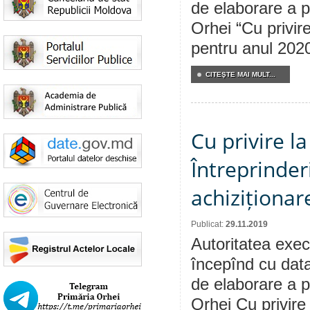
de elaborare a p
Orhei “Cu privir
pentru anul 2020
CITEŞTE MAI MULT...
Cu privire l
Întreprinder
achiziționare
Publicat:
29.11.2019
Autoritatea execu
începînd cu data
de elaborare a p
Orhei Cu privire