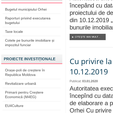
începând cu dat
Bugetul municipiului Orhei
proiectului de de
Raporturi privind executarea
din 10.12.2019 „
bugetului
bunurile imobilia
Taxe locale
CITEŞTE MAI MULT...
Cotele pe bunurile imobiliare și
impozitul funciar
Cu privire l
PROIECTE INVESTIȚIONALE
10.12.2019
Orașe-poli de creștere în
Republica Moldova
Publicat:
03.01.2020
Revitalizare urbană
Autoritatea execu
Primarii pentru Creștere
începînd cu data
Economică (M4EG)
de elaborare a p
EU4Culture
Orhei Cu privire