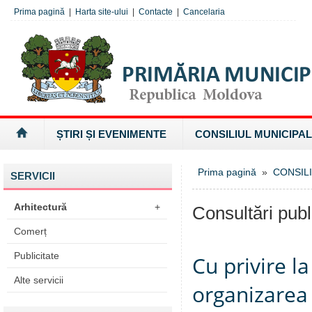
Prima pagină
|
Harta site-ului
|
Contacte
|
Cancelaria
ȘTIRI ȘI EVENIMENTE
CONSILIUL MUNICIPAL
Prima pagină
»
CONSILI
SERVICII
Arhitectură
+
Consultări publ
Comerț
Publicitate
Cu privire l
Alte servicii
organizarea 