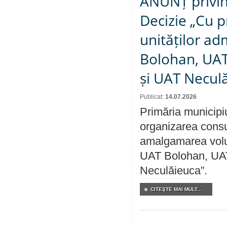
ANUNȚ privin
Decizie „Cu p
unităților ad
Bolohan, UAT 
și UAT Necul
Publicat:
14.07.2026
Primăria municipi
organizarea consul
amalgamarea volunt
UAT Bolohan, UAT
Neculăieuca”.
CITEŞTE MAI MULT...