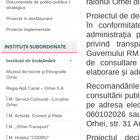
raionul Orhei d
Documentele de politici publice /
strategice
Proiectul de de
Proiecte în desfășurare
în conformita
Proiecte implementate
administraţia 
privind trans
INSTITUȚII SUBORDONATE
Guvernului RM 
Instituții de învățământ
+
de consultare
elaborare și ado
Muzeul de Istorie şi Etnografie
Orhei
Recomandările
Regia Apă Canal – Orhei S.A.
consultării pub
Î.M. Servicii Comunal - Locative
pe adresa ele
Orhei
060102026 sau
Î.M. Achiziții, Comerț și Piețe
Orhei, str. 31 A
Î.M. „Orhei Transport”
Proiectul dec
Î.M. Hotelul ”CODRU”