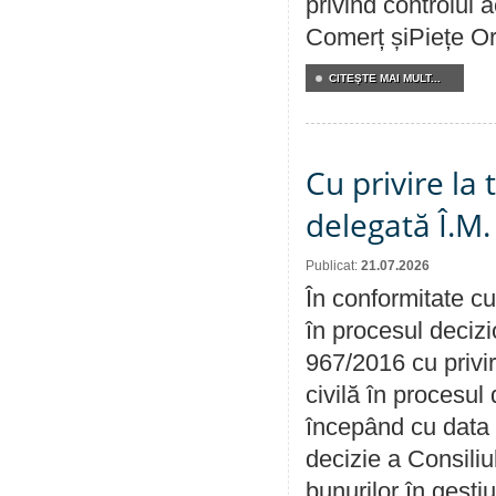
privind controlul a
Comerț șiPiețe Or
CITEŞTE MAI MULT...
Cu privire la
delegată Î.M.
Publicat:
21.07.2026
În conformitate cu
în procesul decizi
967/2016 cu privi
civilă în procesul
începând cu data 
decizie a Consiliu
bunurilor în gest