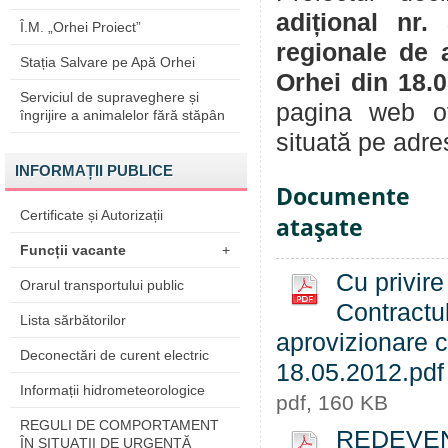
adițional nr.
Î.M. „Orhei Proiect”
regionale de 
Stația Salvare pe Apă Orhei
Orhei din 18.
Serviciul de supraveghere și
pagina web o
îngrijire a animalelor fără stăpân
situată pe adre
INFORMAȚII PUBLICE
Documente
Certificate și Autorizații
ataşate
Funcții vacante
+
Cu privire
Orarul transportului public
Contractul
Lista sărbătorilor
aprovizionare c
Deconectări de curent electric
18.05.2012.pdf
Informații hidrometeorologice
pdf, 160 KB
REGULI DE COMPORTAMENT
REDEVEN
ÎN SITUAŢII DE URGENŢĂ