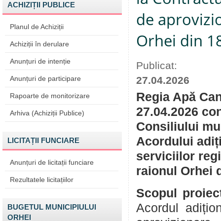
ACHIZIȚII PUBLICE
de aprovizi
Planul de Achiziții
Orhei din 1
Achiziții în derulare
Anunțuri de intenție
Publicat:
Anunțuri de participare
27.04.2026
Regia Apă Cana
Rapoarte de monitorizare
27.04.2026 con
Arhiva (Achiziții Publice)
Consiliului mu
Acordului adiț
LICITAȚII FUNCIARE
serviciilor re
Anunțuri de licitații funciare
raionul Orhei 
Rezultatele licitațiilor
Scopul proiect
Acordul adițion
BUGETUL MUNICIPIULUI
ORHEI