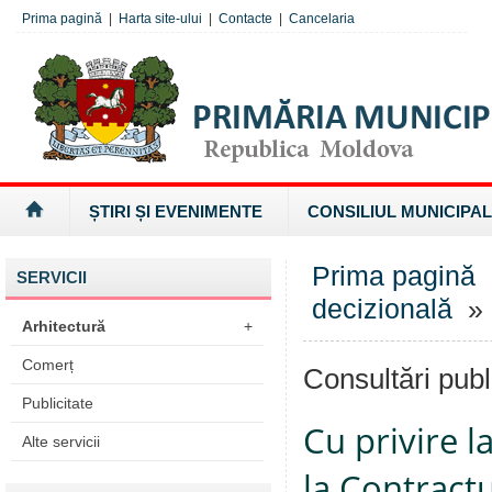
Prima pagină
|
Harta site-ului
|
Contacte
|
Cancelaria
ȘTIRI ȘI EVENIMENTE
CONSILIUL MUNICIPAL
Prima pagină
SERVICII
decizională
» 
Arhitectură
+
Comerț
Consultări publ
Publicitate
Cu privire l
Alte servicii
la Contractu