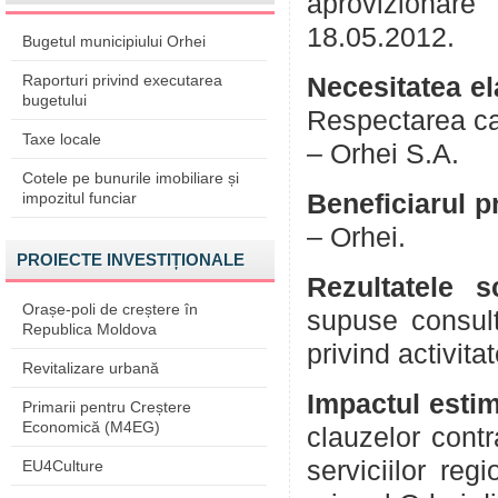
aprovizionare
18.05.2012.
Bugetul municipiului Orhei
Raporturi privind executarea
Necesitatea el
bugetului
Respectarea cad
Taxe locale
– Orhei S.A.
Cotele pe bunurile imobiliare și
impozitul funciar
Beneficiarul p
– Orhei.
PROIECTE INVESTIȚIONALE
Rezultatele s
Orașe-poli de creștere în
supuse consultă
Republica Moldova
privind activit
Revitalizare urbană
Impactul esti
Primarii pentru Creștere
Economică (M4EG)
clauzelor contr
serviciilor re
EU4Culture